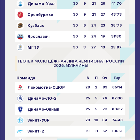
Динамо-Урал
30
9
21
29
41:70
Оренбуржье
30
9
21
27
43:73
Кузбасс
30
6
24
23
38:76
Ярославич
30
6
24
19
31:80
МГТУ
30
3
27
10
25:87
ГЕОТЕК МОЛОДЁЖНАЯ ЛИГА ЧЕМПИОНАТ РОССИИ
2026. МУЖЧИНЫ
Команда
В
П
Оч
Пар
Локомотив-СШОР
28
2
83
85:14
Динамо-ЛО-2
25
5
76
82:30
Динамо-Олимп
25
5
73
80:32
Зенит-УОР
20
10
64
74:43
Зенит-2
19
11
52
68:51