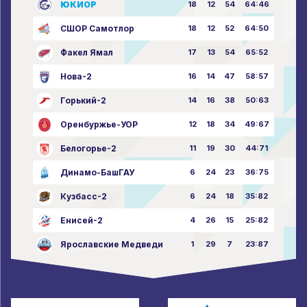
ЮКИОР
18
12
54
64:46
СШОР Самотлор
18
12
52
64:50
Факел Ямал
17
13
54
65:52
Нова-2
16
14
47
58:57
Горький-2
14
16
38
50:63
Оренбуржье-УОР
12
18
34
49:67
Белогорье-2
11
19
30
44:71
Динамо-БашГАУ
6
24
23
36:75
Кузбасс-2
6
24
18
35:82
Енисей-2
4
26
15
25:82
Ярославские Медведи
1
29
7
23:87