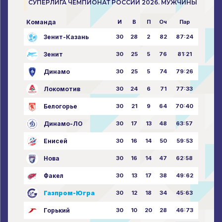
СУПЕРЛИГА ЧЕМПИОНАТ РОССИИ 2026. МУЖЧИНЫ
Команда
И
В
П
Оч
Пар
Зенит-Казань
30
28
2
82
87:24
Зенит
30
25
5
76
81:21
Динамо
30
25
5
74
79:26
Локомотив
30
24
6
71
77:33
Белогорье
30
21
9
64
70:40
Динамо-ЛО
30
17
13
48
63:57
Енисей
30
16
14
50
59:53
Нова
30
16
14
47
62:58
Факел
30
13
17
38
49:62
Газпром-Югра
30
12
18
34
45:63
Горький
30
10
20
28
46:73