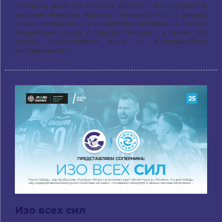
составом, даже без Алексея Вербова – его обязанности
выполнял Вячеслав Кургузов. Началась игра с мощных
подач Лабинского – 0:3. Сургутяне пустились в погоню:
Вишневецкий хорош в защите, Папазов – в атаке, 4:5.
Первая результативная атака за «Газпром-Югру»
Костадинова, 6:7.
Изо всех сил