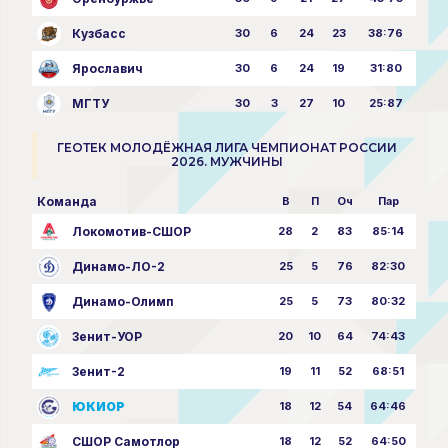
Кузбасс
30
6
24
23
38:76
Ярославич
30
6
24
19
31:80
МГТУ
30
3
27
10
25:87
ГЕОТЕК МОЛОДЁЖНАЯ ЛИГА ЧЕМПИОНАТ РОССИИ
2026. МУЖЧИНЫ
Команда
В
П
Оч
Пар
Локомотив-СШОР
28
2
83
85:14
Динамо-ЛО-2
25
5
76
82:30
Динамо-Олимп
25
5
73
80:32
Зенит-УОР
20
10
64
74:43
Зенит-2
19
11
52
68:51
ЮКИОР
18
12
54
64:46
СШОР Самотлор
18
12
52
64:50