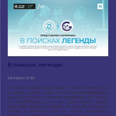
В поисках легенды
04.11.2024 / 21:33
6 ноября «Газпром-Югра» сыграет в Казани против одной
из лучших команд в мире. В отсутствие международных
турниров этот факт не подлежит верификации, но я уверен,
что «Зенит-Казань» где-то там, среди лучших. Лучший
связующий мирового волейбола. Ну, или один из. Мировая
легенда в диагонали. Один из лучших доигровщиков
планеты – Дмитрий Волков. Опытнейший Вольвич, молодые