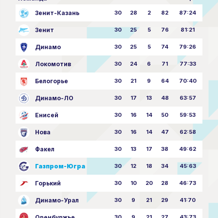
Зенит-Казань
30
28
2
82
87:24
Зенит
30
25
5
76
81:21
Динамо
30
25
5
74
79:26
Локомотив
30
24
6
71
77:33
Белогорье
30
21
9
64
70:40
Динамо-ЛО
30
17
13
48
63:57
Енисей
30
16
14
50
59:53
Нова
30
16
14
47
62:58
Факел
30
13
17
38
49:62
Газпром-Югра
30
12
18
34
45:63
Горький
30
10
20
28
46:73
Динамо-Урал
30
9
21
29
41:70
Оренбуржье
30
9
21
27
43:73