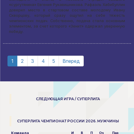
«сургутянина» Евгения Рукавишникова. Рафаэль Хабибуллин
доверил место в стартовом составе молодому Ивану
Скворцову, который сразу ощутил на себе тяжесть
чемпионских подач. Собственно, подача стала основным
элементом, за счет которого «Зенит» одержал уверенную
победу.
1
2
3
4
5
Вперед
СЛЕДУЮЩАЯ ИГРА / СУПЕРЛИГА
СУПЕРЛИГА ЧЕМПИОНАТ РОССИИ 2026. МУЖЧИНЫ
Команда
И
В
П
Оч
Пар