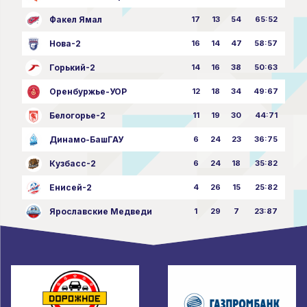
Факел Ямал
17
13
54
65:52
Нова-2
16
14
47
58:57
Горький-2
14
16
38
50:63
Оренбуржье-УОР
12
18
34
49:67
Белогорье-2
11
19
30
44:71
Динамо-БашГАУ
6
24
23
36:75
Кузбасс-2
6
24
18
35:82
Енисей-2
4
26
15
25:82
Ярославские Медведи
1
29
7
23:87