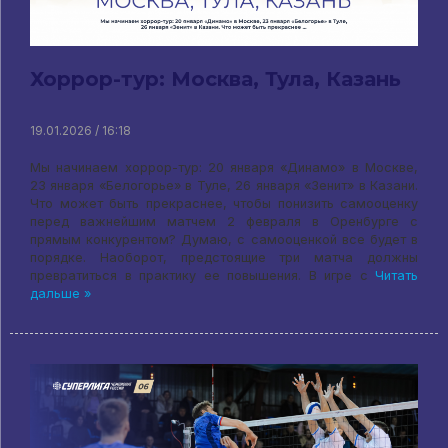
Хоррор-тур: Москва, Тула, Казань
19.01.2026 / 16:18
Мы начинаем хоррор-тур: 20 января «Динамо» в Москве,
23 января «Белогорье» в Туле, 26 января «Зенит» в Казани.
Что может быть прекраснее, чтобы понизить самооценку
перед важнейшим матчем 2 февраля в Оренбурге с
прямым конкурентом? Думаю, с самооценкой все будет в
порядке. Наоборот, предстоящие три матча должны
превратиться в практику ее повышения. В игре с
Читать
дальше »