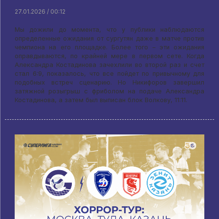
27.01.2026 / 00:12
Мы дожили до момента, что у публики наблюдаются
определенные ожидания от сургутян даже в матче против
чемпиона на его площадке. Более того – эти ожидания
оправдываются, по крайней мере в первом сете. Когда
Александра Костадинова зачехлили во второй раз и счет
стал 6:9, показалось, что все пойдет по привычному для
подобных встреч сценарию. Но Никифоров завершил
затяжной розыгрыш с фриболом на подаче Александра
Костадинова, а затем был выписан блок Волкову, 11:11.