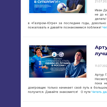
21.07.202
Иван Де
не до к
делать!
в «Газпром-Югре» за последние годы, довольно
пожаловать и давайте познакомимся поближе!
Чит
Арту
лучш
11.07.202
Артур Г
Несмот
пока н
доигровщик только начинает свой путь в больш
получится. Давайте знакомится! О пути
Читать да