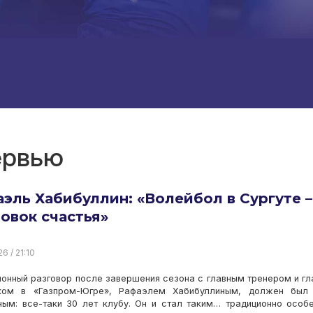
ервью
эль Хабибуллин: «Волейбол в Сургуте –
овок счастья»
6 / 21:10
онный разговор после завершения сезона с главным тренером и г
ком в «Газпром-Югре», Рафаэлем Хабибуллиным, должен был 
ным: все-таки 30 лет клубу. Он и стал таким… традиционно особ