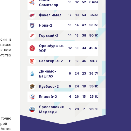
18
12
52
64:50
Самотлор
Факел Ямал
17
13
54
65:52
Нова-2
16
14
47
58:57
Горький-2
14
16
38
50:63
сии в
 также
Оренбуржье-
12
18
34
49:67
 к нам
УОР
етство
Белогорье-2
11
19
30
44:71
Динамо-
6
24
23
36:75
БашГАУ
Кузбасс-2
6
24
18
35:82
Енисей-2
4
26
15
25:82
Ярославские
1
29
7
23:87
Медведи
 точно
грой –
 Антон