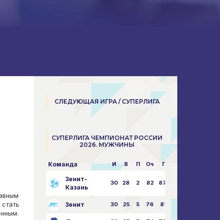
СЛЕДУЮЩАЯ ИГРА / СУПЕРЛИГА
СУПЕРЛИГА ЧЕМПИОНАТ РОССИИ
2026. МУЖЧИНЫ
Команда
И
В
П
Оч
Пар
Зенит-
30
28
2
82
87:24
Казань
лавным
стать
Зенит
30
25
5
76
81:21
енным.