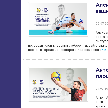
Алек
защ
09.07.20
Алекса
состав
выступа
присоединился классный либеро – давайте знако
провел в городе Зеленогорске Красноярского
Чит
Анто
площ
07.07.20
Антон 
очень 
кроме 