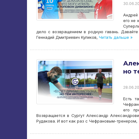
30.06.20
Андрей 
его не 
Суперли
дело с возвращением в родную гавань. Давайте
Геннадий Дмитриевич Куликов,
Читать дальше »
Алек
но т
28.06.20
Есть т
Чефрано
его пр
Возвращается в Сургут Александр Александрови
Рудакова. И вот как раз с Чефрановым-тренером, 