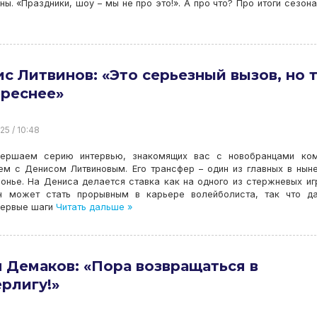
ы. «Праздники, шоу – мы не про это!». А про что? Про итоги сезон
с Литвинов: «Это серьезный вызов, но 
ереснее»
25 / 10:48
ершаем серию интервью, знакомящих вас с новобранцами ком
ем с Денисом Литвиновым. Его трансфер – один из главных в ны
нье. На Дениса делается ставка как на одного из стержневых иг
он может стать прорывным в карьере волейболиста, так что да
Первые шаги
Читать дальше »
 Демаков: «Пора возвращаться в
рлигу!»