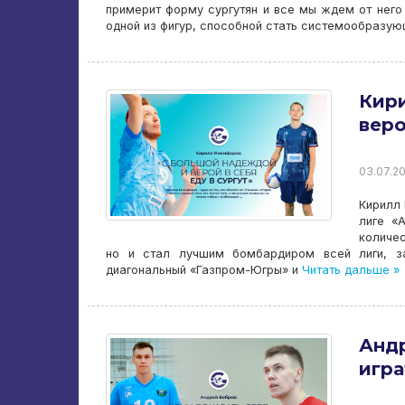
примерит форму сургутян и все мы ждем от него
одной из фигур, способной стать системообразу
Кир
веро
03.07.20
Кирилл 
лиге «
количес
но и стал лучшим бомбардиром всей лиги, за
диагональный «Газпром-Югры» и
Читать дальше »
Андр
игра