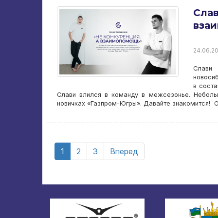
Слав
вза
24.06.20
Слави
новоси
в соста
Слави влился в команду в межсезонье. Небол
новичках «Газпром-Югры». Давайте знакомится! О
1
2
3
Вперед