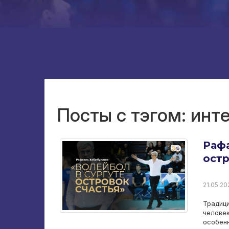
Посты с тэгом: инт
Рафа
остр
21.05.202
Традици
челове
особен