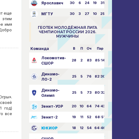
Ярославич
30
6
24
19
31:80
нт еще
МГТУ
30
3
27
10
25:87
с этим
бе имя
ГЕОТЕК МОЛОДЁЖНАЯ ЛИГА
 Добро
ЧЕМПИОНАТ РОССИИ 2026.
МУЖЧИНЫ
Команда
В
П
Оч
Пар
Локомотив-
28
2
83
85:14
СШОР
Динамо-
25
5
76
82:30
ЛО-2
Динамо-
25
5
73
80:32
Олимп
Югры».
 своей
Зенит-УОР
20
10
64
74:43
1 год)
го все
Зенит-2
19
11
52
68:51
ЮКИОР
18
12
54
64:46
СШОР