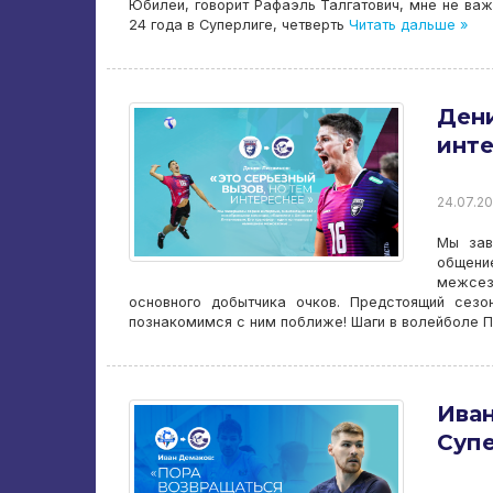
Юбилеи, говорит Рафаэль Талгатович, мне не важн
24 года в Суперлиге, четверть
Читать дальше »
Дени
инт
24.07.20
Мы зав
общени
межсезо
основного добытчика очков. Предстоящий сез
познакомимся с ним поближе! Шаги в волейболе 
Иван
Супе