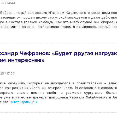
25 / 14:44
Бобров – новый доигровщик «Газпром-Югры», но стопроцентным но
назовешь: он прошел школу сургутской молодежки и даже дебютир
ге в составе главной команды. Так что в его случае мы, скорее,
 знакомится заново! Как начинал Родом я из Иваново, первый тр
сандр Чефранов: «Будет другая нагрузк
ем интереснее»
25 / 17:57
акие «новички», которые не нуждаются в представлении – Але
в как раз из их числа. Он отыграл шесть (!) сезонов в «Газпром-
екрасно знают, помнят, любят и уважают сургутские болель
ч уже в качестве тренера, помощника Рафаэля Хабибуллина и А
с его
Читать дальше »