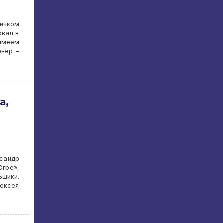
вичком
овал в
 имеем
енер –
а,
ксандр
Югре»,
щики.
лексея