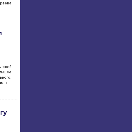
дреева
и
высшей
ольшее
ьного,
илл –
гу