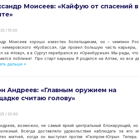
сандр Моисеев: «Кайфую от спасений в
ите»
25 / 15:00
ндр Моисеев хорошо известен болельщикам, он – чемпион Рос
е кемеровского «Кузбасса», где провел большую часть карьеры,
л за «Нову», а в Сургут перебрался из «Оренбуржья». Мы рады, что
мится поближе! Про старт карьеры Я родился на Алтае, но все д
ать дальше »
н Андреев: «Главным оружием на
адке считаю голову»
25 / 20:00
Андреев, возможно, не самый яркий центральный блокирующий, но
полезный. Всегда доставляло удовольствие наблюдать за его и
тех матчей, когда он выступал против «Газпром-Югры». Теперь