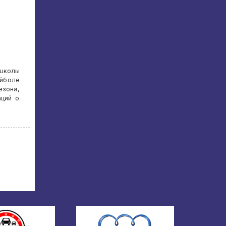
школы
ейболе
езона,
ций о