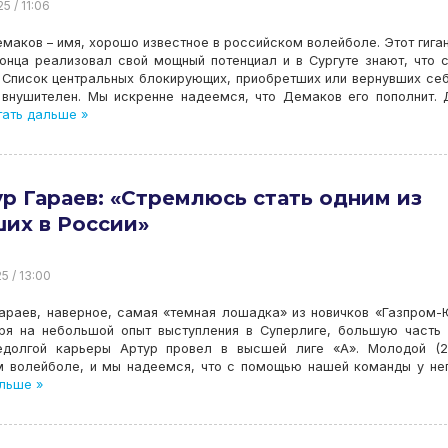
5 / 11:06
маков – имя, хорошо известное в российском волейболе. Этот гига
онца реализовал свой мощный потенциал и в Сургуте знают, что 
 Список центральных блокирующих, приобретших или вернувших се
 внушителен. Мы искренне надеемся, что Демаков его пополнит.
ать дальше »
р Гараев: «Стремлюсь стать одним из
их в России»
5 / 13:00
араев, наверное, самая «темная лошадка» из новичков «Газпром-
ря на небольшой опыт выступления в Суперлиге, большую часть
едолгой карьеры Артур провел в высшей лиге «А». Молодой (2
ом волейболе, и мы надеемся, что с помощью нашей команды у не
льше »