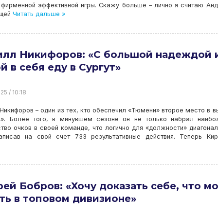
 фирменной эффективной игры. Скажу больше – лично я считаю Ан
ющей
Читать дальше »
илл Никифоров: «С большой надеждой 
й в себя еду в Сургут»
25 / 10:18
Никифоров – один из тех, кто обеспечил «Тюмени» второе место в 
А». Более того, в минувшем сезоне он не только набрал наиб
тво очков в своей команде, что логично для «должности» диагонал
писав на свой счет 733 результативные действия. Теперь Кир
ей Бобров: «Хочу доказать себе, что мо
ть в топовом дивизионе»