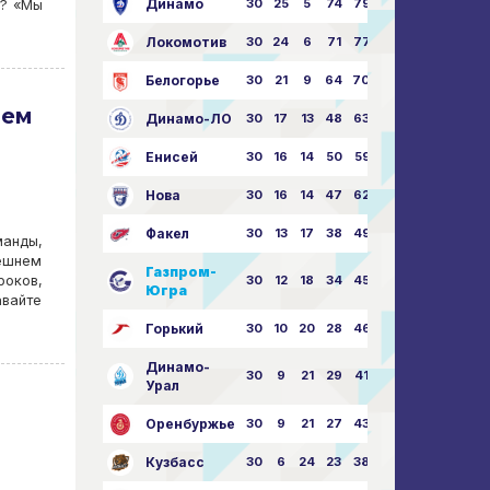
Динамо
30
25
5
74
79:26
а? «Мы
Локомотив
30
24
6
71
77:33
Белогорье
30
21
9
64
70:40
тем
Динамо-ЛО
30
17
13
48
63:57
Енисей
30
16
14
50
59:53
Нова
30
16
14
47
62:58
Факел
30
13
17
38
49:62
анды,
нешнем
Газпром-
роков,
30
12
18
34
45:63
Югра
вайте
Горький
30
10
20
28
46:73
Динамо-
30
9
21
29
41:70
Урал
Оренбуржье
30
9
21
27
43:73
Кузбасс
30
6
24
23
38:76