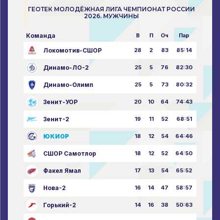
ГЕОТЕК МОЛОДЁЖНАЯ ЛИГА ЧЕМПИОНАТ РОССИИ
2026. МУЖЧИНЫ
Команда
В
П
Оч
Пар
Локомотив-СШОР
28
2
83
85:14
Динамо-ЛО-2
25
5
76
82:30
Динамо-Олимп
25
5
73
80:32
Зенит-УОР
20
10
64
74:43
Зенит-2
19
11
52
68:51
ЮКИОР
18
12
54
64:46
СШОР Самотлор
18
12
52
64:50
Факел Ямал
17
13
54
65:52
Нова-2
16
14
47
58:57
Горький-2
14
16
38
50:63