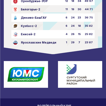
Оренбуржье-УОР
12
18
34
49:67
Белогорье-2
11
19
30
44:71
Динамо-БашГАУ
6
24
23
36:75
Кузбасс-2
6
24
18
35:82
Енисей-2
4
26
15
25:82
Ярославские Медведи
1
29
7
23:87
ВОЛЕЙБОЛЬНЫЙ КЛУБ