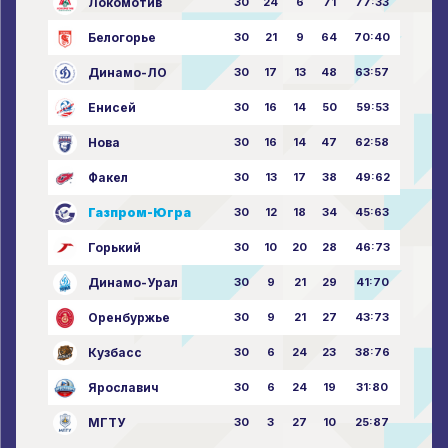
Локомотив
30
24
6
71
77:33
Белогорье
30
21
9
64
70:40
Динамо-ЛО
30
17
13
48
63:57
Енисей
30
16
14
50
59:53
Нова
30
16
14
47
62:58
Факел
30
13
17
38
49:62
Газпром-Югра
30
12
18
34
45:63
Горький
30
10
20
28
46:73
Динамо-Урал
30
9
21
29
41:70
Оренбуржье
30
9
21
27
43:73
Кузбасс
30
6
24
23
38:76
Ярославич
30
6
24
19
31:80
МГТУ
30
3
27
10
25:87