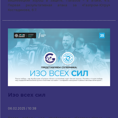
Вишневецкий хорош в защите, Папазов – в атаке, 4:5.
Первая результативная атака за «Газпром-Югру»
Костадинова, 6:7.
Изо всех сил
06.02.2025 / 10:38