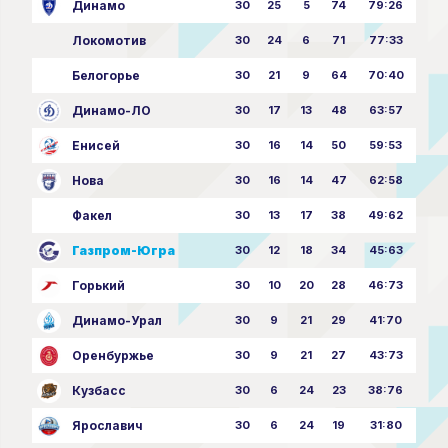
Динамо
30
25
5
74
79:26
Локомотив
30
24
6
71
77:33
Белогорье
30
21
9
64
70:40
Динамо-ЛО
30
17
13
48
63:57
Енисей
30
16
14
50
59:53
Нова
30
16
14
47
62:58
Факел
30
13
17
38
49:62
Газпром-Югра
30
12
18
34
45:63
Горький
30
10
20
28
46:73
Динамо-Урал
30
9
21
29
41:70
Оренбуржье
30
9
21
27
43:73
Кузбасс
30
6
24
23
38:76
Ярославич
30
6
24
19
31:80