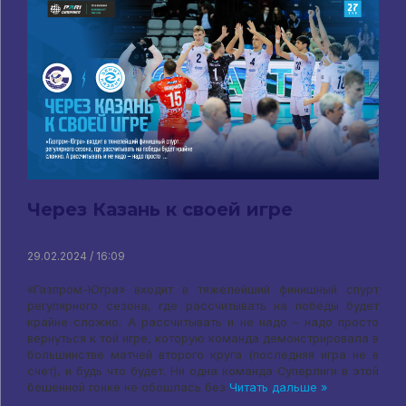
Через Казань к своей игре
29.02.2024 / 16:09
«Газпром-Югра» входит в тяжелейший финишный спурт
регулярного сезона, где рассчитывать на победы будет
крайне сложно. А рассчитывать и не надо – надо просто
вернуться к той игре, которую команда демонстрировала в
большинстве матчей второго круга (последняя игра не в
счет), и будь что будет. Ни одна команда Суперлиги в этой
бешенной гонке не обошлась без
Читать дальше »