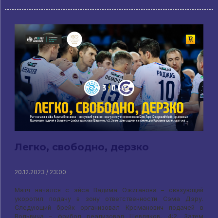
Легко, свободно, дерзко
20.12.2023 / 23:00
Матч начался с эйса Вадима Ожиганова – связующий
укоротил подачу в зону ответственности Сэма Дэру.
Следующий брейк организовал Крсманович подачей в
Вольвича – фрибол реализовал Шевляков, 4:2. Затем