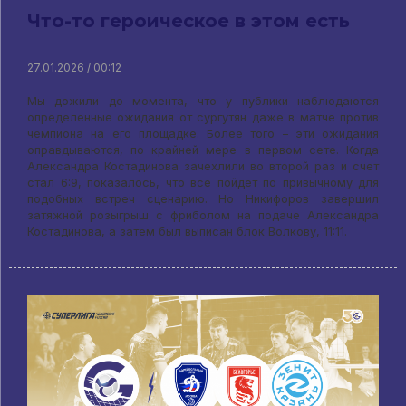
Что-то героическое в этом есть
27.01.2026 / 00:12
Мы дожили до момента, что у публики наблюдаются
определенные ожидания от сургутян даже в матче против
чемпиона на его площадке. Более того – эти ожидания
оправдываются, по крайней мере в первом сете. Когда
Александра Костадинова зачехлили во второй раз и счет
стал 6:9, показалось, что все пойдет по привычному для
подобных встреч сценарию. Но Никифоров завершил
затяжной розыгрыш с фриболом на подаче Александра
Костадинова, а затем был выписан блок Волкову, 11:11.