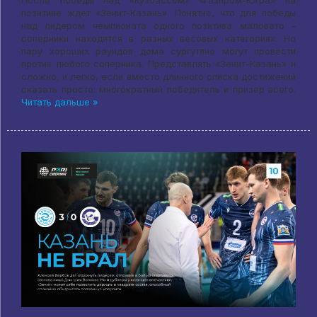
После победы над «Кузбассом» «Газпром-Югра» на
позитиве ждет «Зенит-Казань». Понятно, что для победы
над лидером чемпионата одного позитива маловато –
соперники находятся в разных весовых категориях. Но
пару хороших раундов дома сургутяне могут провести
против любого соперника. Представлять «Зенит-Казань» и
сложно, и легко, если вместо длинного списка достижений
сказать просто: многократный победитель и призер всего.
Читать дальше »