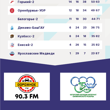
Горький-2
14
16
38
50:63
Оренбуржье-УОР
12
18
34
49:67
Белогорье-2
11
19
30
44:71
Динамо-БашГАУ
6
24
23
36:75
Кузбасс-2
6
24
18
35:82
Енисей-2
4
26
15
25:82
Ярославские Медведи
1
29
7
23:87