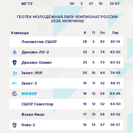
МГТУ
30
3
27
10
25:87
ГЕОТЕК МОЛОДЁЖНАЯ ЛИГА ЧЕМПИОНАТ РОССИИ
2026. МУЖЧИНЫ
Команда
В
П
Оч
Пар
Локомотив-СШОР
28
2
83
85:14
Динамо-ЛО-2
25
5
76
82:30
Динамо-Олимп
25
5
73
80:32
Зенит-УОР
20
10
64
74:43
Зенит-2
19
11
52
68:51
ЮКИОР
18
12
54
64:46
СШОР Самотлор
18
12
52
64:50
Факел Ямал
17
13
54
65:52
Нова-2
16
14
47
58:57