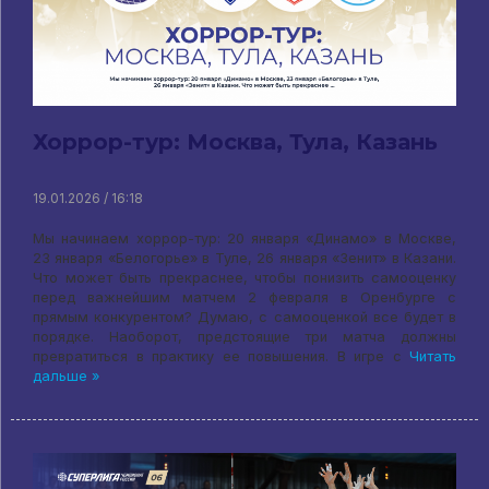
Хоррор-тур: Москва, Тула, Казань
19.01.2026 / 16:18
Мы начинаем хоррор-тур: 20 января «Динамо» в Москве,
23 января «Белогорье» в Туле, 26 января «Зенит» в Казани.
Что может быть прекраснее, чтобы понизить самооценку
перед важнейшим матчем 2 февраля в Оренбурге с
прямым конкурентом? Думаю, с самооценкой все будет в
порядке. Наоборот, предстоящие три матча должны
превратиться в практику ее повышения. В игре с
Читать
дальше »