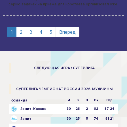
серию задачек на приеме для Коротаева организовал уже
1
2
3
4
5
Вперед
СЛЕДУЮЩАЯ ИГРА / СУПЕРЛИГА
СУПЕРЛИГА ЧЕМПИОНАТ РОССИИ 2026. МУЖЧИНЫ
Команда
И
В
П
Оч
Пар
Зенит-Казань
30
28
2
82
87:24
Зенит
30
25
5
76
81:21