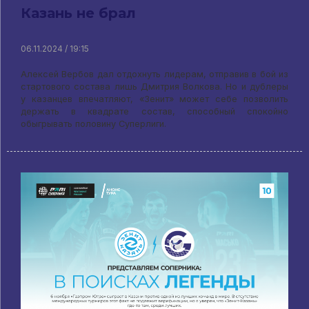
Казань не брал
06.11.2024 / 19:15
Алексей Вербов дал отдохнуть лидерам, отправив в бой из
стартового состава лишь Дмитрия Волкова. Но и дублеры
у казанцев впечатляют, «Зенит» может себе позволить
держать в квадрате состав, способный спокойно
обыгрывать половину Суперлиги.