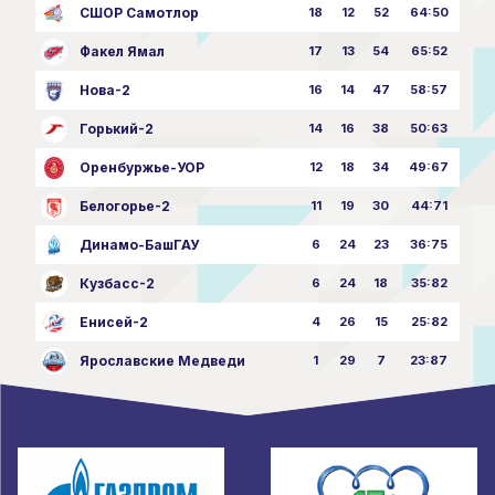
СШОР Самотлор
18
12
52
64:50
Факел Ямал
17
13
54
65:52
Нова-2
16
14
47
58:57
Горький-2
14
16
38
50:63
Оренбуржье-УОР
12
18
34
49:67
Белогорье-2
11
19
30
44:71
Динамо-БашГАУ
6
24
23
36:75
Кузбасс-2
6
24
18
35:82
Енисей-2
4
26
15
25:82
Ярославские Медведи
1
29
7
23:87