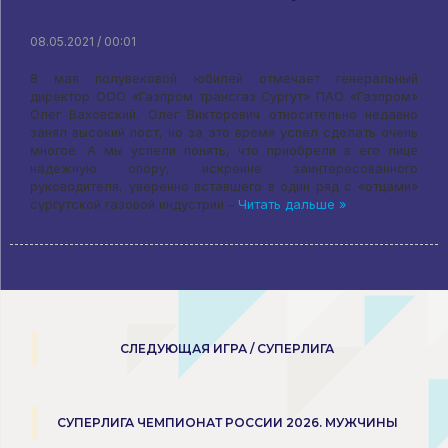
08.05.2021 / 00:01
8 мая полувековой юбилей отмечает генеральный
директор ООО «Газпром трансгаз Сургут» ПАО «Газпром»
Олег Ваховский. Олег Викторович относительно недавно
занял высокий пост, но за это время успел сделать очень
многое. А мы успели понять, что приобрели в его лице
надежную опору, искренне заинтересованного
руководителя, уверенно вставшего в один ряд с «отцами»
сургутской газовой индустрии –
Читать дальше »
СЛЕДУЮЩАЯ ИГРА / СУПЕРЛИГА
СУПЕРЛИГА ЧЕМПИОНАТ РОССИИ 2026. МУЖЧИНЫ