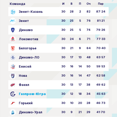
Команда
И
В
П
Оч
Пар
Зенит-Казань
30
28
2
82
87:24
Зенит
30
25
5
76
81:21
Динамо
30
25
5
74
79:26
Локомотив
30
24
6
71
77:33
Белогорье
30
21
9
64
70:40
Динамо-ЛО
30
17
13
48
63:57
Енисей
30
16
14
50
59:53
Нова
30
16
14
47
62:58
Факел
30
13
17
38
49:62
Газпром-Югра
30
12
18
34
45:63
Горький
30
10
20
28
46:73
Динамо-Урал
30
9
21
29
41:70