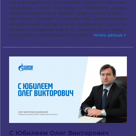
Как и планировалось, выступление в Кубке России стало
важнейшим этапом подготовки к чемпионату страны.
«Газпром-Югра» перед первым туром и после второго –
две разные команды по качеству игры, динамика видна
невооруженным глазом. Конечно, вишенкой на торте стал
бы выход в следующий раунд, но, положа руку на сердце –
после матча с «Белогорьем» 15 октября в
Читать дальше »
С Юбилеем Олег Викторович