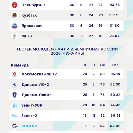
Оренбуржье
30
9
21
27
43:73
Кузбасс
30
6
24
23
38:76
Ярославич
30
6
24
19
31:80
МГТУ
30
3
27
10
25:87
ГЕОТЕК МОЛОДЁЖНАЯ ЛИГА ЧЕМПИОНАТ РОССИИ
2026. МУЖЧИНЫ
Команда
В
П
Оч
Пар
Локомотив-СШОР
28
2
83
85:14
Динамо-ЛО-2
25
5
76
82:30
Динамо-Олимп
25
5
73
80:32
Зенит-УОР
20
10
64
74:43
Зенит-2
19
11
52
68:51
ЮКИОР
18
12
54
64:46