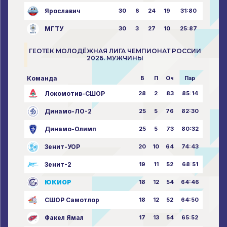
Ярославич
30
6
24
19
31:80
МГТУ
30
3
27
10
25:87
ГЕОТЕК МОЛОДЁЖНАЯ ЛИГА ЧЕМПИОНАТ РОССИИ
2026. МУЖЧИНЫ
Команда
В
П
Оч
Пар
Локомотив-СШОР
28
2
83
85:14
Динамо-ЛО-2
25
5
76
82:30
Динамо-Олимп
25
5
73
80:32
Зенит-УОР
20
10
64
74:43
Зенит-2
19
11
52
68:51
ЮКИОР
18
12
54
64:46
СШОР Самотлор
18
12
52
64:50
Факел Ямал
17
13
54
65:52