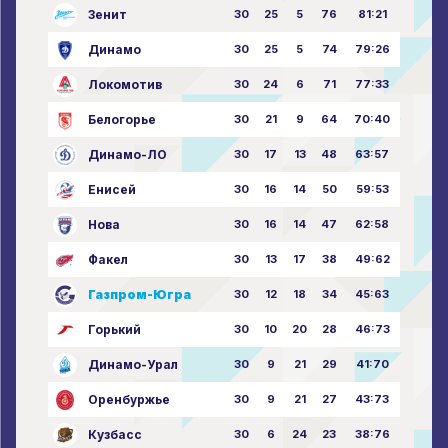
Зенит
30
25
5
76
81:21
Динамо
30
25
5
74
79:26
Локомотив
30
24
6
71
77:33
Белогорье
30
21
9
64
70:40
Динамо-ЛО
30
17
13
48
63:57
Енисей
30
16
14
50
59:53
Нова
30
16
14
47
62:58
Факел
30
13
17
38
49:62
Газпром-Югра
30
12
18
34
45:63
Горький
30
10
20
28
46:73
Динамо-Урал
30
9
21
29
41:70
Оренбуржье
30
9
21
27
43:73
Кузбасс
30
6
24
23
38:76