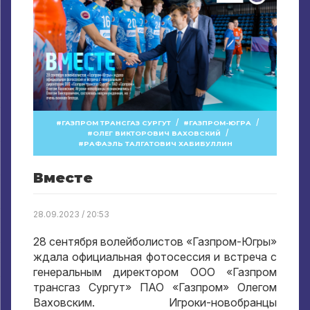
/
/
ГАЗПРОМ ТРАНСГАЗ СУРГУТ
ГАЗПРОМ-ЮГРА
/
ОЛЕГ ВИКТОРОВИЧ ВАХОВСКИЙ
РАФАЭЛЬ ТАЛГАТОВИЧ ХАБИБУЛЛИН
Вместе
28.09.2023 / 20:53
28 сентября волейболистов «Газпром-Югры»
ждала официальная фотосессия и встреча с
генеральным директором ООО «Газпром
трансгаз Сургут» ПАО «Газпром» Олегом
Ваховским. Игроки-новобранцы