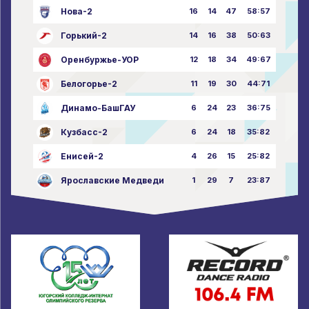
Нова-2
16
14
47
58:57
Горький-2
14
16
38
50:63
Оренбуржье-УОР
12
18
34
49:67
Белогорье-2
11
19
30
44:71
Динамо-БашГАУ
6
24
23
36:75
Кузбасс-2
6
24
18
35:82
Енисей-2
4
26
15
25:82
Ярославские Медведи
1
29
7
23:87