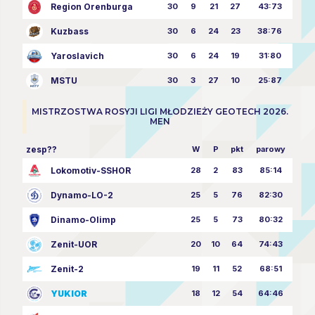
Region Orenburga
30
9
21
27
43:73
Kuzbass
30
6
24
23
38:76
Yaroslavich
30
6
24
19
31:80
MSTU
30
3
27
10
25:87
MISTRZOSTWA ROSYJI LIGI MŁODZIEŻY GEOTECH 2026.
MEN
zesp??
W
P
pkt
parowy
Lokomotiv-SSHOR
28
2
83
85:14
Dynamo-LO-2
25
5
76
82:30
Dinamo-Olimp
25
5
73
80:32
Zenit-UOR
20
10
64
74:43
Zenit-2
19
11
52
68:51
YUKIOR
18
12
54
64:46