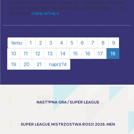
trzymanie się bloku ataku "Belogorya" i odgrywanie odcinków
na ich korzyść. Nelly wpadła na blok Chereisky'ego - 13:9.
Samoilenko
czytaj wi?cej »
temu
1
2
3
4
5
6
7
8
9
10
11
12
13
14
15
16
17
18
19
20
21
naprz?d
NAST?PNA GRA / SUPER LEAGUE
SUPER LEAGUE MISTRZOSTWA ROSJI 2026. MEN