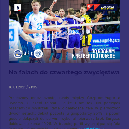
Na falach do czwartego zwycięstwa
16.01.2021 / 21:05
Przełożony mecz szóstej rundy między Gazprom-Yugra a
Dynamo-LO szedł falami - duże i nie tak. Na początek
przeciwnicy wystrzelili dwie gigantyczne fale w pierwszych
dwóch setach.: debiut pozostał u gospodarzy 25:19, a potem
goście dołączyli do serwu i wykonali pierwszy krok Surguta,
dublowanie konta 19:25. W trzeciej partii wyłaniająca się fala
Dynamo-LO po asie Nikity Aleksiejewa
czytaj wi?cej »