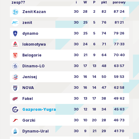
zesp??
i
W
P
pkt
parowy
Zenit Kazan
30
28
2
82
87:24
zenit
30
25
5
76
81:21
dynamo
30
25
5
74
79:26
lokomotywa
30
24
6
71
77:33
Belogorie
30
21
9
64
70:40
Dinamo-LO
30
17
13
48
63:57
Jenisej
30
16
14
50
59:53
NOVA
30
16
14
47
62:58
Fakel
30
13
17
38
49:62
Gazprom-Yugra
30
12
18
34
45:63
Gorzki
30
10
20
28
46:73
Dynamo-Ural
30
9
21
29
41:70