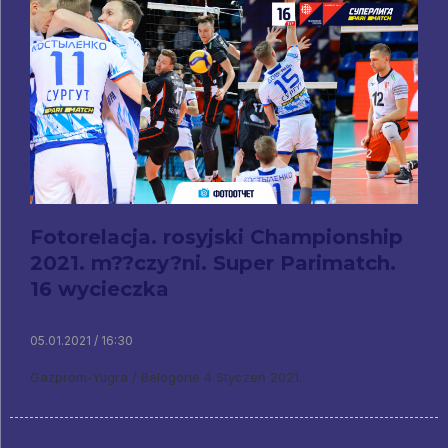
Fotorelacja. rosyjski Championship
2021. m??czy?ni. Super Parimatch.
16 wycieczka
05.01.2021 / 16:30
Gazprom-Yugra / Belogorie 4 Styczeń 2021.