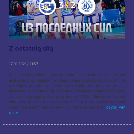
Z ostatnią siłą
17.01.2021 / 21:57
W dramatycznym zakończeniu Gazprom-Yugra zdołał
uratować grę i zasłużenie odniósł piąte zwycięstwo w ostatnich
sześciu meczach. I wszystko się zaczęło, tak jak dzień temu, z
huśtawki. W debiucie gospodarze prowadzili większość seta,
ale dali się wyprzedzić przy znaku 20:20. Mielnikow zdobył
kluczowy punkt krótkim serwem (21:23) a wojownicy sosnowi
dzięki staraniom Aleksiejewa i Biryukowa uścisnęli
czytaj wi?
cej »