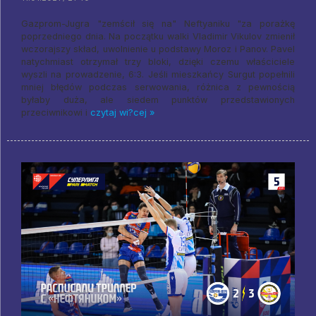
Gazprom-Jugra "zemścił się na" Neftyaniku "za porażkę
poprzedniego dnia. Na początku walki Vladimir Vikulov zmienił
wczorajszy skład, uwolnienie u podstawy Moroz i Panov. Pavel
natychmiast otrzymał trzy bloki, dzięki czemu właściciele
wyszli na prowadzenie, 6:3. Jeśli mieszkańcy Surgut popełnili
mniej błędów podczas serwowania, różnica z pewnością
byłaby duża, ale siedem punktów przedstawionych
przeciwnikowi i
czytaj wi?cej »