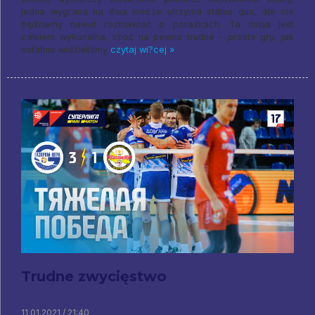
jedna wygrana na dwa mecze utrzyma status quo, ale nie
będziemy nawet rozmawiać o porażkach. Ta misja jest
całkiem wykonalna, choć na pewno trudne - proste gry, jak
ostatnio widzieliśmy
czytaj wi?cej »
Trudne zwycięstwo
11.01.2021 / 21:40