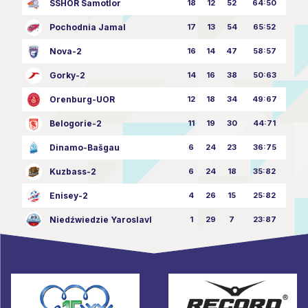
SSHOR Samotlor
18
12
52
64:50
Pochodnia Jamal
17
13
54
65:52
Nova-2
16
14
47
58:57
Gorky-2
14
16
38
50:63
Orenburg-UOR
12
18
34
49:67
Belogorie-2
11
19
30
44:71
Dinamo-Bašgau
6
24
23
36:75
Kuzbass-2
6
24
18
35:82
Enisey-2
4
26
15
25:82
Niedźwiedzie Yaroslavl
1
29
7
23:87