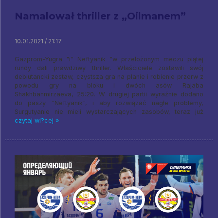
Namalował thriller z „Oilmanem”
10.01.2021 / 21:17
Gazprom-Yugra "i" Neftyanik "w przełożonym meczu piątej
rundy dali prawdziwy thriller. Właściciele zostawili swój
debiutancki zestaw, czystsza gra na planie i robienie przerw z
powodu gry na bloku i dwóch asów Rajaba
Shakhbanmirzaeva, 25:20. W drugiej partii wyraźnie dodano
do paszy "Neftyanik", i aby rozwiązać nagłe problemy,
Surgutyanie nie mieli wystarczających zasobów, teraz już
czytaj wi?cej »