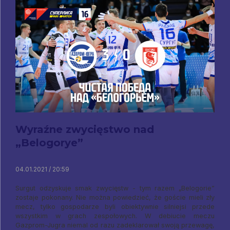
Wyraźne zwycięstwo nad
„Belogorye”
04.01.2021 / 20:59
Surgut odzyskuje smak zwycięstw - tym razem „Belogorie”
zostaje pokonany. Nie można powiedzieć, że goście mieli zły
mecz, tylko gospodarze byli obiektywnie silniejsi przede
wszystkim w grach zespołowych. W debiucie meczu
Gazprom-Jugra niemal od razu zadeklarował swoją przewagę,