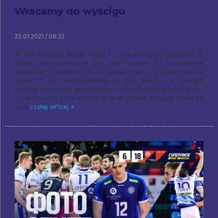
Wracamy do wyścigu
22.01.2021 / 09:22
W ten weekend mamy trzeci z rzędu podwójny weekend, w
którym Gazprom-Jugra ma duże szanse na uzupełnienie
zwycięstw i punktów. Ale to będzie trudne. A kiedy było to
łatwe? Z ASK zdecydowanie nie było łatwo - w zeszłym
sezonie dwukrotnie przegraliśmy z Niżnym Nowogrodem w tie-
breaku. mo?e, czas spłacić długi. W obozie naszych rywali od
roku
czytaj wi?cej »