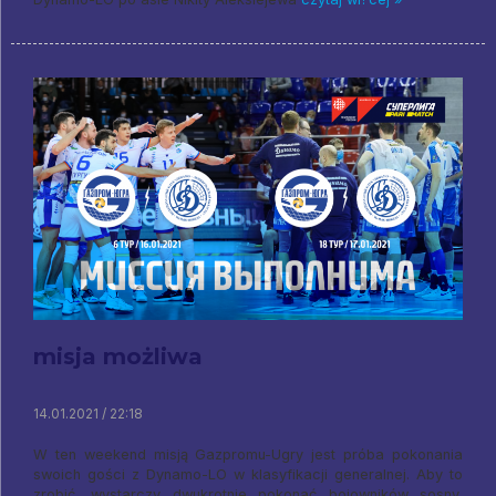
misja możliwa
14.01.2021 / 22:18
W ten weekend misją Gazpromu-Ugry jest próba pokonania
swoich gości z Dynamo-LO w klasyfikacji generalnej. Aby to
zrobić, wystarczy dwukrotnie pokonać bojowników sosny,