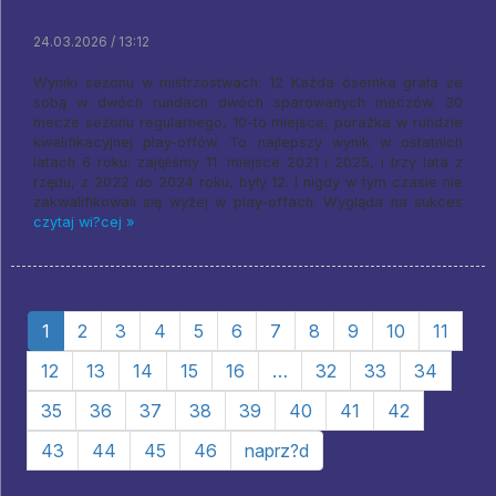
24.03.2026 / 13:12
Wyniki sezonu w mistrzostwach: 12 Każda ósemka grała ze
sobą w dwóch rundach dwóch sparowanych meczów. 30
mecze sezonu regularnego, 10-to miejsce, porażka w rundzie
kwalifikacyjnej play-offów. To najlepszy wynik w ostatnich
latach 6 roku: zajęliśmy 11. miejsce 2021 i 2025, i trzy lata z
rzędu, z 2022 do 2024 roku, były 12. I nigdy w tym czasie nie
zakwalifikowali się wyżej w play-offach. Wygląda na sukces
czytaj wi?cej »
1
2
3
4
5
6
7
8
9
10
11
12
13
14
15
16
…
32
33
34
35
36
37
38
39
40
41
42
43
44
45
46
naprz?d