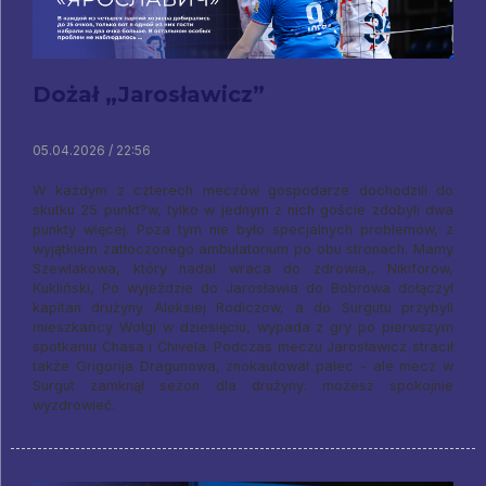
Dożał „Jarosławicz”
05.04.2026 / 22:56
W każdym z czterech meczów gospodarze dochodzili do
skutku 25 punkt?w, tylko w jednym z nich goście zdobyli dwa
punkty więcej. Poza tym nie było specjalnych problemów, z
wyjątkiem zatłoczonego ambulatorium po obu stronach. Mamy
Szewlakowa, który nadal wraca do zdrowia,, Nikiforow,
Kukliński, Po wyjeździe do Jarosławia do Bobrowa dołączył
kapitan drużyny Aleksiej Rodiczow, a do Surgutu przybyli
mieszkańcy Wołgi w dziesięciu, wypada z gry po pierwszym
spotkaniu Chasa i Chivela. Podczas meczu Jarosławicz stracił
także Grigorija Dragunowa, znokautował palec - ale mecz w
Surgut zamknął sezon dla drużyny: możesz spokojnie
wyzdrowieć.