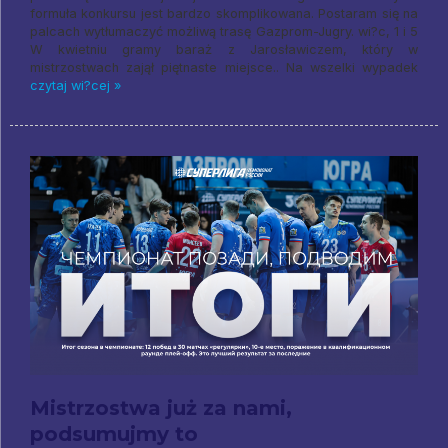
formuła konkursu jest bardzo skomplikowana. Postaram się na
palcach wytłumaczyć możliwą trasę Gazprom-Jugry. wi?c, 1 i 5
W kwietniu gramy baraż z Jarosławiczem, który w
mistrzostwach zajął piętnaste miejsce.. Na wszelki wypadek
czytaj wi?cej »
Mistrzostwa już za nami,
podsumujmy to