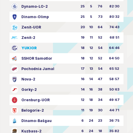
Dynamo-LO-2
25
5
76
82:30
Dinamo-Olimp
25
5
73
80:32
Zenit-UOR
20
10
64
74:43
Zenit-2
19
11
52
68:51
YUKIOR
18
12
54
64:46
SSHOR Samotlor
18
12
52
64:50
Pochodnia Jamal
17
13
54
65:52
Nova-2
16
14
47
58:57
Gorky-2
14
16
38
50:63
Orenburg-UOR
12
18
34
49:67
Belogorie-2
11
19
30
44:71
Dinamo-Bašgau
6
24
23
36:75
Kuzbass-2
6
24
18
35:82