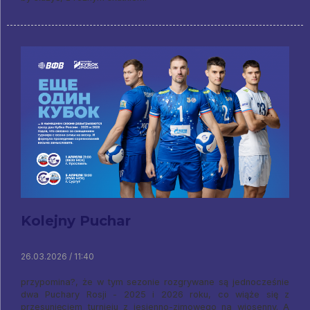
Kolejny Puchar
26.03.2026 / 11:40
przypomina?, że w tym sezonie rozgrywane są jednocześnie
dwa Puchary Rosji - 2025 i 2026 roku, co wiąże się z
przesunięciem turnieju z jesienno-zimowego na wiosenny. A