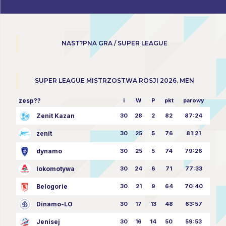
NAST?PNA GRA / SUPER LEAGUE
SUPER LEAGUE MISTRZOSTWA ROSJI 2026. MEN
zesp??
i
W
P
pkt
parowy
Zenit Kazan
30
28
2
82
87:24
zenit
30
25
5
76
81:21
dynamo
30
25
5
74
79:26
lokomotywa
30
24
6
71
77:33
Belogorie
30
21
9
64
70:40
Dinamo-LO
30
17
13
48
63:57
Jenisej
30
16
14
50
59:53