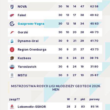
NOVA
30
16
14
47
62:58
Fakel
30
13
17
38
49:62
Gazprom-Yugra
30
12
18
34
45:63
Gorzki
30
10
20
28
46:73
Dynamo-Ural
30
9
21
29
41:70
Region Orenburga
30
9
21
27
43:73
Kuzbass
30
6
24
23
38:76
Yaroslavich
30
6
24
19
31:80
MSTU
30
3
27
10
25:87
MISTRZOSTWA ROSYJI LIGI MŁODZIEŻY GEOTECH 2026.
MEN
zesp??
W
P
pkt
parowy
Lokomotiv-SSHOR
28
2
83
85:14