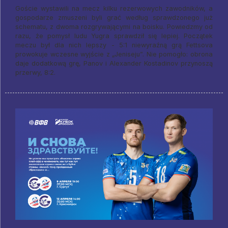
Goście wystawili na mecz kilku rezerwowych zawodników, a
gospodarze zmuszeni byli grać według sprawdzonego już
schematu, z dwoma rozgrywającymi na boisku. Powiedzmy od
razu, że pomysł ludu Yugra sprawdził się lepiej. Początek
meczu był dla nich lepszy - 5:1 niewyraźną grą Fettsova
prowokuje wczesne wyjście z „Jeniseju”. Nie pomogło: obrona
daje dodatkową grę, Panov i Alexander Kostadinov przynoszą
przerwy, 8:2.