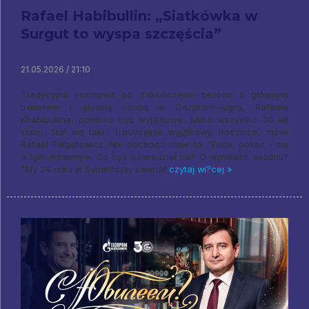
Rafael Habibullin: „Siatkówka w
Surgut to wyspa szczęścia”
21.05.2026 / 21:10
Tradycyjna rozmowa po zakończeniu sezonu z głównym
trenerem i główną osobą w Gazprom-Jugra, Rafaela
Khabibullina, powinno być wyjątkowe: Mimo wszystko 30 lat
klubu. Stał się taki... tradycyjnie wyjątkowy. Rocznice, mówi
Rafael Tałgatowicz, Nie obchodzi mnie to. "Ferie, pokaż - nie
o tym mówimy!». Co byś powiedział na? O wynikach sezonu?
"My 24 roku w Superlidze, kwartał
czytaj wi?cej »