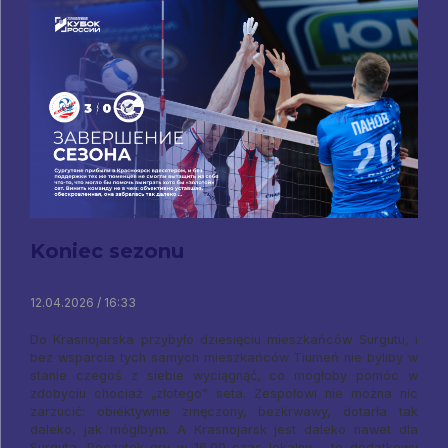
Koniec sezonu
12.04.2026 / 16:33
Do Krasnojarska przybyło dziesięciu mieszkańców Surgutu, i
bez wsparcia tych samych mieszkańców Tiumeń nie byliby w
stanie czegoś z siebie wyciągnąć, co mogłoby pomóc w
zdobyciu chociaż „złotego” seta. Zespołowi nie można nic
zarzucić: obiektywnie zmęczony, bezkrwawy, dotarła tak
daleko, jak mógłbym. A Krasnojarsk jest daleko nawet dla
Surguta. Początek gry w 16.00 czas lokalny – to dodatkowy