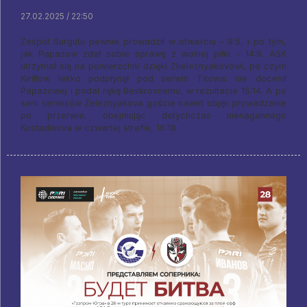
27.02.2025 / 22:50
Zespół Surgutu pewnie prowadził w otwarciu – 9:5, i po tym,
jak Papazow zdał sobie sprawę z wolnej piłki - 14:9. ASK
utrzymał się na powierzchni dzięki Zheleznyakovowi, po czym
Kiriłłow lekko podpłynął pod serwis Titowa: nie docenił
Papazowej i podał rękę Beskrovnemu, w rezultacie 15:14. A po
serii serwisów Żeleznyakova goście nawet objęli prowadzenie
po przerwie, obejmując dotychczas nienagannego
Kostadinova w czwartej strefie, 16:18.