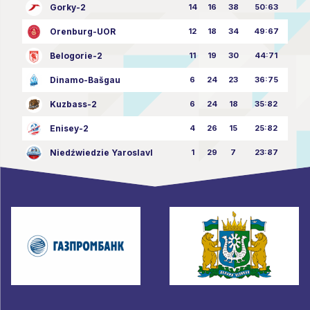
Gorky-2
14
16
38
50:63
Orenburg-UOR
12
18
34
49:67
Belogorie-2
11
19
30
44:71
Dinamo-Bašgau
6
24
23
36:75
Kuzbass-2
6
24
18
35:82
Enisey-2
4
26
15
25:82
Niedźwiedzie Yaroslavl
1
29
7
23:87