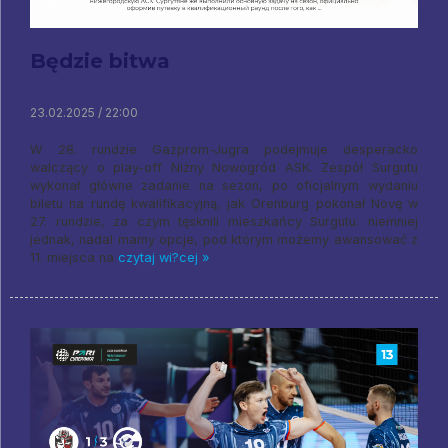
Będzie bitwa
23.02.2025 / 22:00
W 28. rundzie Gazprom-Jugra podejmuje desperacko
walczący o play-off Niżny Nowogród ASK. Zespół Surgutu
wykonał główne zadanie na sezon, po oficjalnym wydaniu
biletu na rundę kwalifikacyjną, jak Orenburg pokonał Novę w
27. rundzie, za czym tęsknili mieszkańcy Surgutu. niemniej
jednak, nadal mamy opcje, pod którym możemy awansować z
11. miejsca na
czytaj wi?cej »