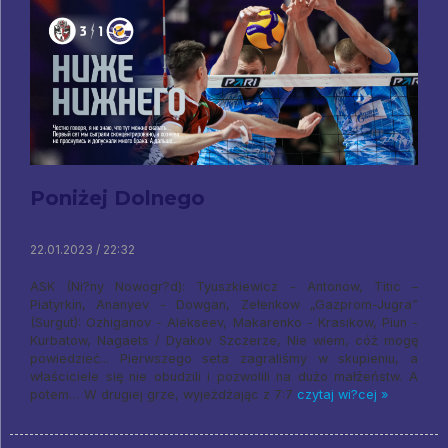
Poniżej Dolnego
22.01.2023 / 22:32
ASK (Ni?ny Nowogr?d): Tyuszkiewicz - Antonow, Titic –
Piatyrkin, Ananyev - Dowgan, Zełenkow „Gazprom-Jugra”
(Surgut): Ozhiganov - Alekseev, Makarenko - Krasikow, Piun -
Kurbatow, Nagaets / Dyakov Szczerze, Nie wiem, cóż mogę
powiedzieć... Pierwszego seta zagraliśmy w skupieniu, a
właściciele się nie obudzili i pozwolili na dużo małżeństw. A
potem… W drugiej grze, wyjeżdżając z 7:7
czytaj wi?cej »