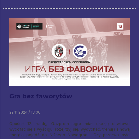
Gra bez faworytów
22.11.2024 / 13:00
Opuścił 12. rundę, Gazprom-Jugra miał okazję chwilowo
wycofać się z wyścigu, rozejrzyj się, wydychać, trenuj i z nową
energią pojedź do Niżnego Nowogrodu. Czy przerwa była