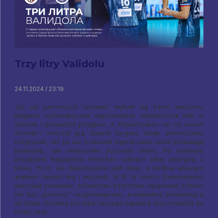
Trzy litry Validolu
24.11.2024 / 23:19
Już od pierwszych losowań wyłonił się trend wieczoru:
Nagaets systematycznie wyprowadzali fantastyczne piłki w
obronie i prowadzili przyjęcie, a Zheleznyakov raz za razem
strzelał i kończył grę. Zespół Surgutu, dzięki dokończeniu
rozgrywek, raz po raz próbował wypracować sobie przewagę
punktową., ale właściciele pozostali blisko. Po kolejnym
arcydziele Nagayetsa Rodichev odkręcił piłkę awaryjną z
bloku, 15:13, ale Żeleznyakow jadł dalej, a Kiriłłow własnym
atakiem znalazł linę i wyszedł, 16:16. W końcu Zheleznyakov
decyduje ponownie, a Rodichev trzykrotnie wylądował w bloku
nie bez „pomocy” rozgrywającego, przekładnia prowadząca
do bloku. Ostatnia porażka naszego kapitana doprowadziła do
utraty seta.