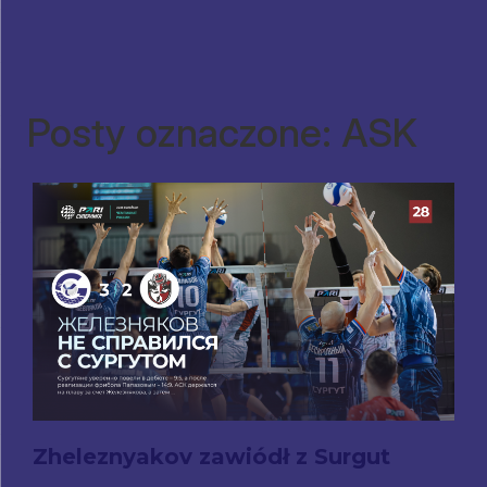
Posty oznaczone: ASK
Zheleznyakov zawiódł z Surgut