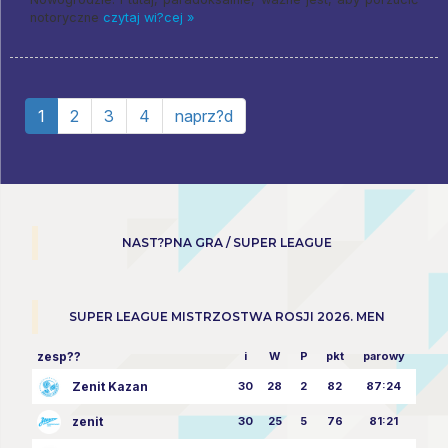
notoryczne
czytaj wi?cej »
1
2
3
4
naprz?d
NAST?PNA GRA / SUPER LEAGUE
SUPER LEAGUE MISTRZOSTWA ROSJI 2026. MEN
zesp??
i
W
P
pkt
parowy
Zenit Kazan
30
28
2
82
87:24
zenit
30
25
5
76
81:21