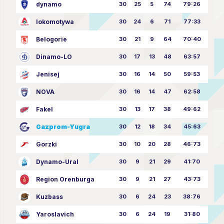
dynamo
30
25
5
74
79:26
lokomotywa
30
24
6
71
77:33
Belogorie
30
21
9
64
70:40
Dinamo-LO
30
17
13
48
63:57
Jenisej
30
16
14
50
59:53
NOVA
30
16
14
47
62:58
Fakel
30
13
17
38
49:62
Gazprom-Yugra
30
12
18
34
45:63
Gorzki
30
10
20
28
46:73
Dynamo-Ural
30
9
21
29
41:70
Region Orenburga
30
9
21
27
43:73
Kuzbass
30
6
24
23
38:76
Yaroslavich
30
6
24
19
31:80