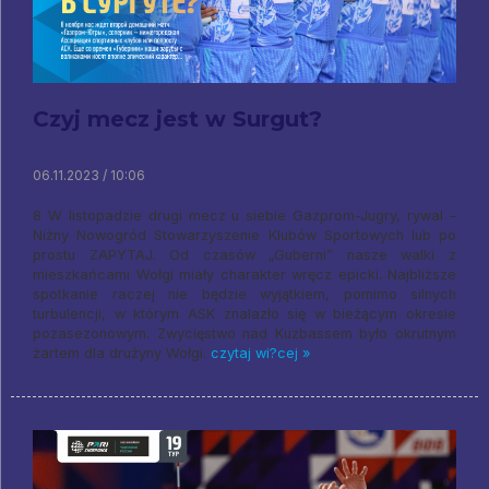
Czyj mecz jest w Surgut?
06.11.2023 / 10:06
8 W listopadzie drugi mecz u siebie Gazprom-Jugry, rywal –
Niżny Nowogród Stowarzyszenie Klubów Sportowych lub po
prostu ZAPYTAJ. Od czasów „Guberni” nasze walki z
mieszkańcami Wołgi miały charakter wręcz epicki. Najbliższe
spotkanie raczej nie będzie wyjątkiem, pomimo silnych
turbulencji, w którym ASK znalazło się w bieżącym okresie
pozasezonowym. Zwycięstwo nad Kuzbassem było okrutnym
żartem dla drużyny Wołgi.
czytaj wi?cej »