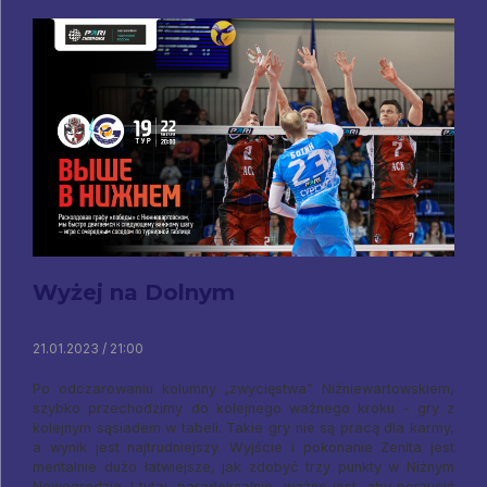
Wyżej na Dolnym
21.01.2023 / 21:00
Po odczarowaniu kolumny „zwycięstwa” Niżniewartowskiem,
szybko przechodzimy do kolejnego ważnego kroku - gry z
kolejnym sąsiadem w tabeli. Takie gry nie są pracą dla karmy,
a wynik jest najtrudniejszy. Wyjście i pokonanie Zenita jest
mentalnie dużo łatwiejsze, jak zdobyć trzy punkty w Niżnym
Nowogrodzie. I tutaj, paradoksalnie, ważne jest, aby porzucić