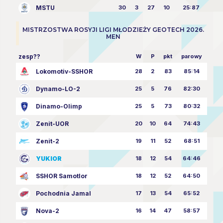
MSTU
30
3
27
10
25:87
MISTRZOSTWA ROSYJI LIGI MŁODZIEŻY GEOTECH 2026.
MEN
zesp??
W
P
pkt
parowy
Lokomotiv-SSHOR
28
2
83
85:14
Dynamo-LO-2
25
5
76
82:30
Dinamo-Olimp
25
5
73
80:32
Zenit-UOR
20
10
64
74:43
Zenit-2
19
11
52
68:51
YUKIOR
18
12
54
64:46
SSHOR Samotlor
18
12
52
64:50
Pochodnia Jamal
17
13
54
65:52
Nova-2
16
14
47
58:57