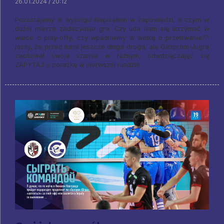
26.01.2024 / 20:12
Pozostajemy w wyścigu! Napisałem w zapowiedzi, o czym w
dużej mierze zadecyduje gra: Czy uda nam się utrzymać w
walce o play-offy, czy wpadniemy w walkę o przetrwanie??
jasny, że przed nami jeszcze długa droga, ale Gazprom-Jugra
zachował swoje szanse w Niżnym, odwdzięczając się
ZAPYTAJ o porażkę w pierwszej rundzie.