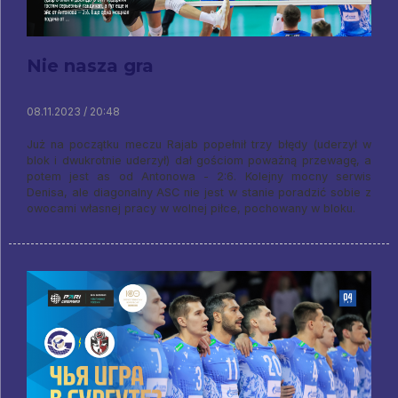
Nie nasza gra
08.11.2023 / 20:48
Już na początku meczu Rajab popełnił trzy błędy (uderzył w
blok i dwukrotnie uderzył) dał gościom poważną przewagę, a
potem jest as od Antonowa - 2:6. Kolejny mocny serwis
Denisa, ale diagonalny ASC nie jest w stanie poradzić sobie z
owocami własnej pracy w wolnej piłce, pochowany w bloku.