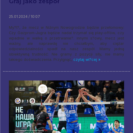
Graj jako zespół
25.01.2024 / 10:07
My?l?, że mecz w Niżnym Nowogrodzie będzie przełomowy:
Czy Gazprom-Jugra będzie nadal trzymał się play-offów, czy
wpadnie w walkę o przetrwanie?. innymi s?owy, mecz jest
ważny, ale naprawdę nie chciałbym, aby ciężar
odpowiedzialności spadł na nasz zespół. Mamy jedną
obiektywną trudność: Nie gramy z pozycji siły, nie mamy
takiego doświadczenia. Przylgnąć,
czytaj wi?cej »