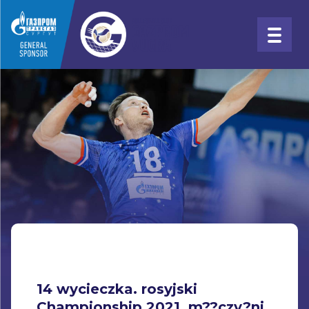
14 wycieczka. rosyjski
Championship 2021. m??czy?ni.