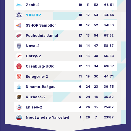
Zenit-2
19
11
52
68:51
YUKIOR
18
12
54
64:46
SSHOR Samotlor
18
12
52
64:50
Pochodnia Jamal
17
13
54
65:52
Nova-2
16
14
47
58:57
Gorky-2
14
16
38
50:63
Orenburg-UOR
12
18
34
49:67
Belogorie-2
11
19
30
44:71
Dinamo-Bašgau
6
24
23
36:75
Kuzbass-2
6
24
18
35:82
Enisey-2
4
26
15
25:82
Niedźwiedzie Yaroslavl
1
29
7
23:87