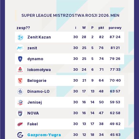
SUPER LEAGUE MISTRZOSTWA ROSJI 2026. MEN
zesp??
i
W
P
pkt
parowy
Zenit Kazan
30
28
2
82
87:24
zenit
30
25
5
76
81:21
dynamo
30
25
5
74
79:26
lokomotywa
30
24
6
71
77:33
Belogorie
30
21
9
64
70:40
Dinamo-LO
30
17
13
48
63:57
Jenisej
30
16
14
50
59:53
NOVA
30
16
14
47
62:58
Fakel
30
13
17
38
49:62
Gazprom-Yugra
30
12
18
34
45:63