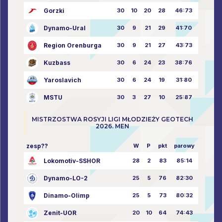
Gorzki
30
10
20
28
46:73
Dynamo-Ural
30
9
21
29
41:70
Region Orenburga
30
9
21
27
43:73
Kuzbass
30
6
24
23
38:76
Yaroslavich
30
6
24
19
31:80
MSTU
30
3
27
10
25:87
MISTRZOSTWA ROSYJI LIGI MŁODZIEŻY GEOTECH
2026. MEN
zesp??
W
P
pkt
parowy
Lokomotiv-SSHOR
28
2
83
85:14
Dynamo-LO-2
25
5
76
82:30
Dinamo-Olimp
25
5
73
80:32
Zenit-UOR
20
10
64
74:43