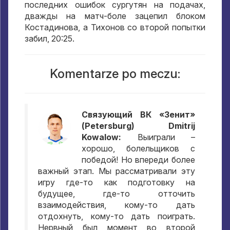
последних ошибок сургутян на подачах
,
дважды на матч-боле зацепил блоком
Костадинова
,
а Тихонов со второй попытки
забил
, 20:25.
Komentarze po meczu:
Связующий ВК «Зенит»
(Petersburg) Dmitrij
Kowalow:
Выиграли –
хорошо
,
болельщиков с
победой
!
Но впереди более
важный этап
.
Мы рассматривали эту
игру где-то как подготовку на
будущее
,
где-то отточить
взаимодействия
,
кому-то дать
отдохнуть
,
кому-то дать поиграть
.
Нервный был момент во второй