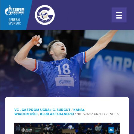
VC „GAZPROM UGRA» G. SURGUT
/
KANAŁ
WIADOMOŚCI
/
KLUB AKTUALNO?CI
/
NIE SKACZ PRZED ZENITEM