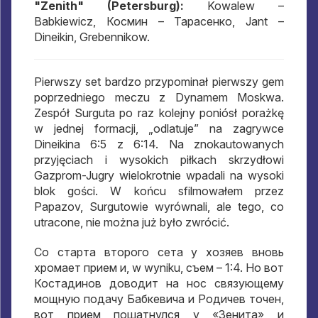
"Zenith" (Petersburg):
Kowalew –
Babkiewicz,
Космин – Тарасенко
, Jant –
Dineikin, Grebennikow.
Pierwszy set bardzo przypominał pierwszy gem
poprzedniego meczu z Dynamem Moskwa.
Zespół Surguta po raz kolejny poniósł porażkę
w jednej formacji, „odlatuje” na zagrywce
Dineikina 6:5 z 6:14. Na znokautowanych
przyjęciach i wysokich piłkach skrzydłowi
Gazprom-Jugry wielokrotnie wpadali na wysoki
blok gości. W końcu sfilmowałem przez
Papazov, Surgutowie wyrównali, ale tego, co
utracone, nie można już było zwrócić.
Со старта второго сета у хозяев вновь
хромает прием и
, w wyniku,
съем –
1:4.
Но вот
Костадинов доводит на нос связующему
мощную подачу Бабкевича и Родичев точен
,
вот прием пошатнулся у «Зенита» и