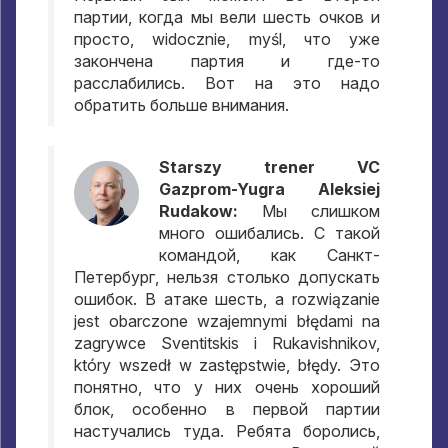
партии
,
когда мы вели шесть очков и
просто
, widocznie, myśl,
что уже
закончена партия и где-то
расслабились
.
Вот на это надо
обратить больше внимания
.
Starszy trener VC
Gazprom-Yugra Aleksiej
Rudakow:
Мы слишком
много ошибались
.
С такой
командой
,
как Санкт-
Петербург
,
нельзя столько допускать
ошибок
.
В атаке шесть
, a rozwiązanie
jest obarczone wzajemnymi błędami na
zagrywce Sventitskis i Rukavishnikov,
który wszedł w zastępstwie, błędy.
Это
понятно
,
что у них очень хороший
блок
,
особенно в первой партии
настучались туда
.
Ребята боролись
,