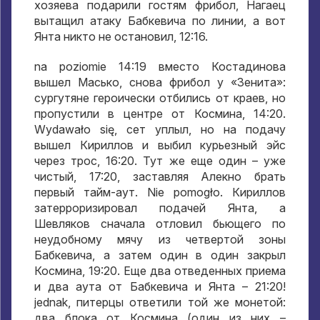
хозяева подарили гостям фрибол
,
Нагаец
вытащил атаку Бабкевича по линии
,
а вот
Янта никто не остановил
, 12:16.
na poziomie 14:19
вместо Костадинова
вышел Масько
,
снова фрибол у «Зенита»
:
сургутяне героически отбились от краев
,
но
пропустили в центре от Космина
, 14:20.
Wydawało się,
сет уплыл
,
но на подачу
вышел Кириллов и выбил курьезный эйс
через трос
, 16:20.
Тут же еще один – уже
чистый
, 17:20,
заставляя Алекно брать
первый тайм-аут
. Nie pomogło.
Кириллов
затерроризировал подачей Янта
,
а
Шевляков сначала отловил бьющего по
неудобному мячу из четвертой зоны
Бабкевича
,
а затем один в один закрыл
Космина
, 19:20.
Еще два отведенных приема
и два аута от Бабкевича и Янта –
21:20!
jednak,
питерцы ответили той же монетой
:
два блока от Космина
(
один из них –