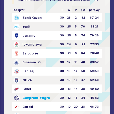
zesp??
i
W
P
pkt
parowy
Zenit Kazan
30
28
2
82
87:24
zenit
30
25
5
76
81:21
dynamo
30
25
5
74
79:26
lokomotywa
30
24
6
71
77:33
Belogorie
30
21
9
64
70:40
Dinamo-LO
30
17
13
48
63:57
Jenisej
30
16
14
50
59:53
NOVA
30
16
14
47
62:58
Fakel
30
13
17
38
49:62
Gazprom-Yugra
30
12
18
34
45:63
Gorzki
30
10
20
28
46:73