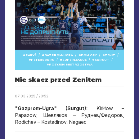
/
/
/
/
PARYŻ
GAZPROM-UGRA
DOM GRY
ZENIT
/
/
/
PETERSBURG
SUPERLEAGUE
SURGUT
ROSYJSKI MISTRZOSTWA
Nie skacz przed Zenitem
07.03.2025 / 20:52
"Gazprom-Ugra" (Surgut):
Kiriłłow –
Papazow,
Шевляков – Руднев/Федоров
,
Rodichev – Kostadinov, Nagaec