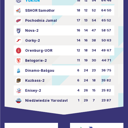
YUKIOR
18
12
54
64:46
SSHOR Samotlor
18
12
52
64:50
Pochodnia Jamal
17
13
54
65:52
Nova-2
16
14
47
58:57
Gorky-2
14
16
38
50:63
Orenburg-UOR
12
18
34
49:67
Belogorie-2
11
19
30
44:71
Dinamo-Bašgau
6
24
23
36:75
Kuzbass-2
6
24
18
35:82
Enisey-2
4
26
15
25:82
Niedźwiedzie Yaroslavl
1
29
7
23:87