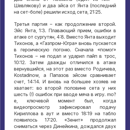
Шевлякову
)
и два эйса от Янта
(
последний
на сет-боле
)
решили исход сета
, 21:25.
Третья партия – как продолжение второй
.
Эйс Янта
, 1:3.
Плавающий прием
,
ошибки в
атаке от сургутян
, 4:8.
Вместо Янта выходит
Тихонов
,
а «Газпром-Югра» вновь пускается
в героическую погоню
.
Сначала «помог»
Тихонов – не подал и ударил пайп в трос
,
10:12.
Затем дважды отличился в атаке
вернувшийся
,
на этот раз вместо Родичева
,
Kostadinow,
а Папазов эйсом сравнивает
счет
, 14:14.
И вновь на большее хозяев не
хватает
:
во второй половине сета у них
шесть
(!)
ошибок при вводе мяча в игру
. mo?
e,
ключевой момент был
,
когда
видеопросмотр зафиксировал подачу
Кириллова в аут и вместо
18:19
на табло
появилось
17:20.
«Зенит» продолжал
сниматься через Динейкина
,
дождался двух