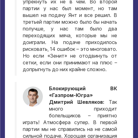
упрекнуть их не в чем
.
Во второй
партии у нас был момент
,
но там
вышел на подачу Янт и все решил
.
В
третьей партии можно было бы начать
получше
,
у нас там было два
переходящих мяча
,
которые мы не
доиграли
.
На подаче приходилось
рисковать
, 14
ошибок – это многовато
.
Но если «Зенит» не отодвинуть от
сетки
,
если они принимают на плюс –
допрыгнуть до них крайне сложно
.
Блокирующий ВК
«Газпром-Югра»
Дмитрий Шевляков
:
Так
много приходит
болельщиков – приятно
играть
!
Атмосфера супер
.
В первой
партии мы не справились на не самой
сильной подаче
.
Хорошая организация