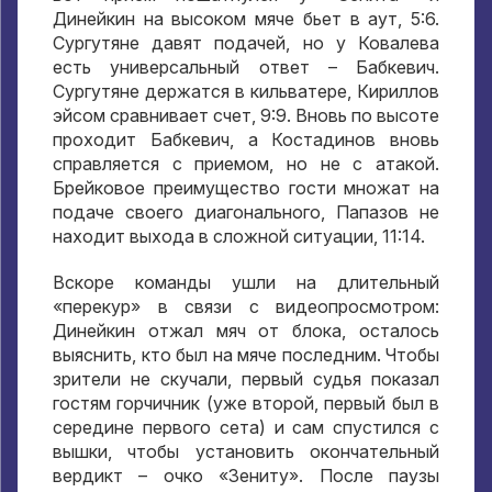
Динейкин на высоком мяче бьет в аут
, 5:6.
Сургутяне давят подачей
,
но у Ковалева
есть универсальный ответ – Бабкевич
.
Сургутяне держатся в кильватере
,
Кириллов
эйсом сравнивает счет
, 9:9.
Вновь по высоте
проходит Бабкевич
,
а Костадинов вновь
справляется с приемом
,
но не с атакой
.
Брейковое преимущество гости множат на
подаче своего диагонального
,
Папазов не
находит выхода в сложной ситуации
, 11:14.
Вскоре команды ушли на длительный
«перекур» в связи с видеопросмотром
:
Динейкин отжал мяч от блока
,
осталось
выяснить
,
кто был на мяче последним
.
Чтобы
зрители не скучали
,
первый судья показал
гостям горчичник
(
уже второй
,
первый был в
середине первого сета
)
и сам спустился с
вышки
,
чтобы установить окончательный
вердикт – очко «Зениту»
.
После паузы