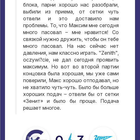
блока
,
парни хорошо нас разобрали
,
выбили из приема
,
от сетки чуть
отвели и это доставило нам
проблемы
. To,
что Максим мне сегодня
много пасовал – мне нравится
!
Со
связкой нужно дружить
,
чтобы он тебе
много пасовал
.
На нас сейчас нет
давления
,
нам классно играть
. "Zenith",
oczywi?cie,
не дал сегодня проявить
максимум
.
Но вот во второй партии
концовка была хорошая
,
мы уже сами
поверили
,
Макс хорошо отподавал
,
но
не хватило чуть-чуть
.
Было бы больше
хороших подач – отвели бы от сетки
«Зенит» и было бы проще
.
Подача
решает многое
.