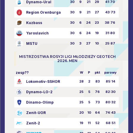
Dynamo-Ural
30
9
21
29
41:70
Region Orenburga
30
9
21
27
43:73
Kuzbass
30
6
24
23
38:76
Yaroslavich
30
6
24
19
31:80
MSTU
30
3
27
10
25:87
MISTRZOSTWA ROSYJI LIGI MŁODZIEŻY GEOTECH
2026. MEN
zesp??
W
P
pkt
parowy
Lokomotiv-SSHOR
28
2
83
85:14
Dynamo-LO-2
25
5
76
82:30
Dinamo-Olimp
25
5
73
80:32
Zenit-UOR
20
10
64
74:43
Zenit-2
19
11
52
68:51