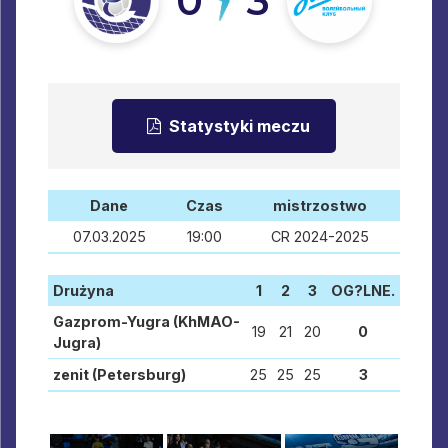
0
3
Statystyki meczu
Dane
Czas
mistrzostwo
07.03.2025
19:00
CR 2024-2025
Drużyna
1
2
3
OG?LNE.
Gazprom-Yugra (KhMAO-
19
21
20
0
Jugra)
zenit (Petersburg)
25
25
25
3