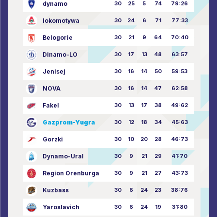
dynamo
30
25
5
74
79:26
lokomotywa
30
24
6
71
77:33
Belogorie
30
21
9
64
70:40
Dinamo-LO
30
17
13
48
63:57
Jenisej
30
16
14
50
59:53
NOVA
30
16
14
47
62:58
Fakel
30
13
17
38
49:62
Gazprom-Yugra
30
12
18
34
45:63
Gorzki
30
10
20
28
46:73
Dynamo-Ural
30
9
21
29
41:70
Region Orenburga
30
9
21
27
43:73
Kuzbass
30
6
24
23
38:76
Yaroslavich
30
6
24
19
31:80