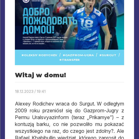
/
/
/
OLEKSIY RODYCHEV
GAZPROM-UGRA
SURGUT
TRANSFER
Witaj w domu!
18.12.2023 / 19:41
Alexey Rodichev wraca do Surgut. W odległym
2009 roku przeniósł się do Gazprom-Jugry z
Permu Uralsvyazinform (teraz „Prikamye”) – z
kontuzją barku, co nie pozwoliło mu pokazać
wszystkiego na raz, do czego jest zdolny?. Ale
Rafael Khabibullin wiedział, którego zaprosił do