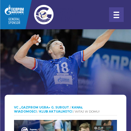
VC „GAZPROM UGRA» G. SURGUT
/
KANAŁ
WIADOMOŚCI
/
KLUB AKTUALNO?CI
/
WITAJ W DOMU!