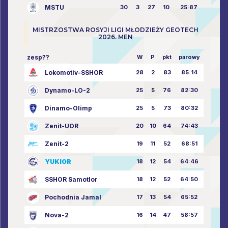
MSTU
30
3
27
10
25:87
MISTRZOSTWA ROSYJI LIGI MŁODZIEŻY GEOTECH
2026. MEN
zesp??
W
P
pkt
parowy
Lokomotiv-SSHOR
28
2
83
85:14
Dynamo-LO-2
25
5
76
82:30
Dinamo-Olimp
25
5
73
80:32
Zenit-UOR
20
10
64
74:43
Zenit-2
19
11
52
68:51
YUKIOR
18
12
54
64:46
SSHOR Samotlor
18
12
52
64:50
Pochodnia Jamal
17
13
54
65:52
Nova-2
16
14
47
58:57