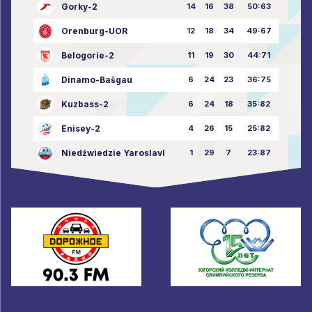
Gorky-2
14
16
38
50:63
Orenburg-UOR
12
18
34
49:67
Belogorie-2
11
19
30
44:71
Dinamo-Bašgau
6
24
23
36:75
Kuzbass-2
6
24
18
35:82
Enisey-2
4
26
15
25:82
Niedźwiedzie Yaroslavl
1
29
7
23:87