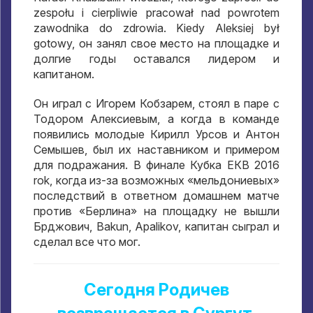
zespołu i cierpliwie pracował nad powrotem
zawodnika do zdrowia. Kiedy Aleksiej był
gotowy,
он занял свое место на площадке и
долгие годы оставался лидером и
капитаном
.
Он играл с Игорем Кобзарем
,
стоял в паре с
Тодором Алексиевым
,
а когда в команде
появились молодые Кирилл Урсов и Антон
Семышев
,
был их наставником и примером
для подражания
.
В финале Кубка ЕКВ
2016
rok,
когда из-за возможных «мельдониевых»
последствий в ответном домашнем матче
против «Берлина» на площадку не вышли
Брджович
, Bakun, Apalikov,
капитан сыграл и
сделал все что мог
.
Сегодня Родичев