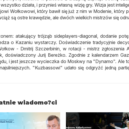
wszystko działa, i przynieś własną wizję gry. Wizja jest intelig
ijowi Wołkowowi, który bawił się już z nim w Modenie, który p
iąż są ostre krawędzie, ale dwóch wielkich mistrzów się odna
onem: atakujący trójząb sideplayers-diagonal, dodanie pot
iedza o Kazaniu wystarczy. Doświadczenie tradycyjnie decy
ołkow - Dmitrij Szczerbinin, w rotacji - mistrz zgłoszenia 
, doświadczony Jurij Bereżko. Zgodnie z kalendarzem Ga
ędu, i jest jeszcze wycieczka do Moskwy na "Dynamo". Ale t
najsilniejszych. "Kuzbassowi" udało się odgryźć jedną partię
atnie wiadomo?ci