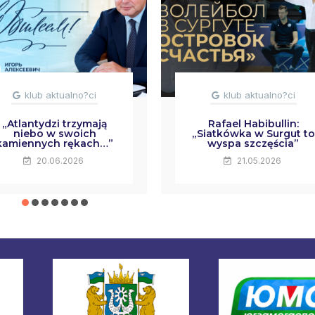
klub aktualno?ci
klub aktualno?ci
„Atlantydzi trzymają
Rafael Habibullin:
niebo w swoich
„Siatkówka w Surgut to
kamiennych rękach…”
wyspa szczęścia”
20.06.2026
21.05.2026