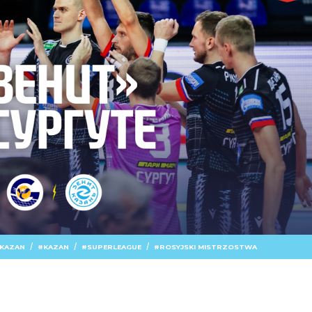
/
/
/
 KAZAN
KAZAN
SUPERLEAGUE
ROSYJSKI MISTRZOSTWA