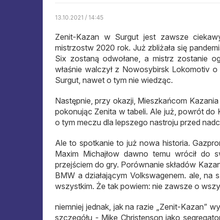
13.10.2021 / 14:45
Zenit-Kazan w Surgut jest zawsze ciekawy.
mistrzostw 2020 rok. Już zbliżała się pandemia
Six zostaną odwołane, a mistrz zostanie 
właśnie walczył z Nowosybirsk Lokomotiv o pie
Surgut, nawet o tym nie wiedząc.
Następnie, przy okazji, Mieszkańcom Kazania 
pokonując Zenita w tabeli. Ale już, powrót d
o tym meczu dla lepszego nastroju przed nad
Ale to spotkanie to już nowa historia. Gazp
Maxim Michajłow dawno temu wrócił do s
przejściem do gry. Porównanie składów Kazan
BMW a działającym Volkswagenem. ale, na szc
wszystkim. Że tak powiem: nie zawsze o wszy
niemniej jednak, jak na razie „Zenit-Kazan”
szczegółu - Mike Christenson jako segregator