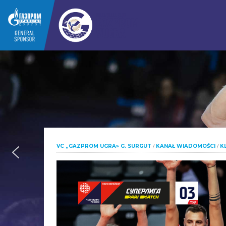
VC „GAZPROM UGRA» G. SURGUT
/
KANAŁ WIADOMOŚCI
/
K