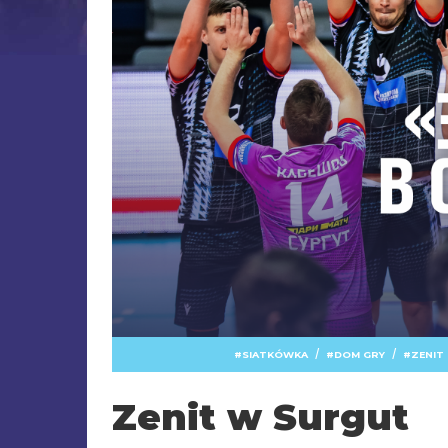
/
/
SIATKÓWKA
DOM GRY
ZENIT
Zenit w Surgut