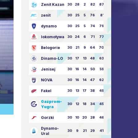
Zenit Kazan
30
28
2
82
87:24
zenit
30
25
5
76
81:21
dynamo
30
25
5
74
79:26
lokomotywa
30
24
6
71
77:33
Belogorie
30
21
9
64
70:40
Dinamo-LO
30
17
13
48
63:57
Jenisej
30
16
14
50
59:53
NOVA
30
16
14
47
62:58
Fakel
30
13
17
38
49:62
Gazprom-
30
12
18
34
45:63
Yugra
Gorzki
30
10
20
28
46:73
Dynamo-
30
9
21
29
41:70
Ural