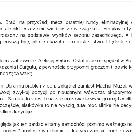
 Brać, na przyk?ad, mecz ostatniej rundy eliminacyjnej 
, ale nikt jeszcze nie wiedział, że w związku z tym play-offy 
ogłoszony na podstawie wyników sezonu zasadniczego. A
rwszą linię, jak się okazało - i o mistrzostwo. I tęsknili za
kierował również Aleksiej Verbov. Ostatni sezon spędził w Ku
o Kazania i Surgutu, z pewnością przypomni graczom (i powie 
chodzącą walką.
rom-Ugra ma problemy po przekątnej zamiast Machei Muzai, w
wojej zwykłej pozycji po nieudanym wówczas eksperyme
ia i Surguta to sposób na zorganizowanie wyścigu między eli
zęście, siatkówka to nie wyścig, tutaj moc silnika nie decy
stkim decyduje.
 wygląda jak ten bardzo elitarny samochód, pomimo ważnego 
. pomys?, mielenie w pakiecie z drużyną zajmuje trochę czas