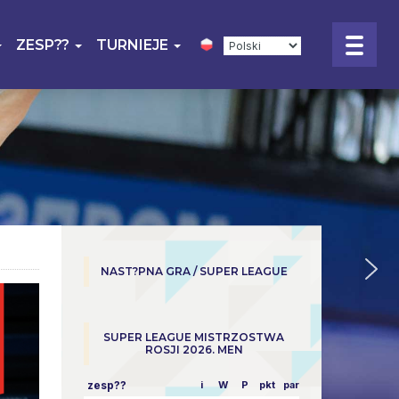
ZESP??
TURNIEJE
NAST?PNA GRA / SUPER LEAGUE
SUPER LEAGUE MISTRZOSTWA
ROSJI 2026. MEN
zesp??
i
W
P
pkt
parowy