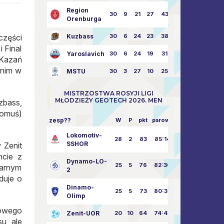
Region
30
9
21
27
43:73
Orenburga
części
Kuzbass
30
6
24
23
38:76
i Final
Yaroslavich
30
6
24
19
31:80
 Kazań
 nim w
MSTU
30
3
27
10
25:87
MISTRZOSTWA ROSYJI LIGI
MŁODZIEŻY GEOTECH 2026. MEN
zbass,
komuś)
zesp??
W
P
pkt
parowy
Lokomotiv-
28
2
83
85:14
SSHOR
 Zenit
ncie z
Dynamo-LO-
25
5
76
82:30
tarnym
2
duje o
Dinamo-
25
5
73
80:32
Olimp
nowego
Zenit-UOR
20
10
64
74:43
u, ale