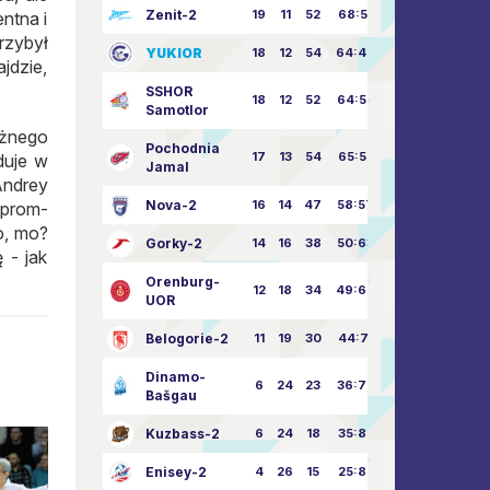
Zenit-2
19
11
52
68:51
entna i
rzybył
YUKIOR
18
12
54
64:46
jdzie,
SSHOR
18
12
52
64:50
Samotlor
ężnego
Pochodnia
17
13
54
65:52
duje w
Jamal
Andrey
Nova-2
16
14
47
58:57
zprom-
o, mo?
Gorky-2
14
16
38
50:63
 - jak
Orenburg-
12
18
34
49:67
UOR
Belogorie-2
11
19
30
44:71
Dinamo-
6
24
23
36:75
Bašgau
Kuzbass-2
6
24
18
35:82
Enisey-2
4
26
15
25:82