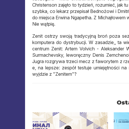
Christenson zajęło to tydzień, rozumieć, jak tu 
szybka, co lekarz przepisał Bednożowi i Dmitr
do miejsca Erwina Ngapetha. Z Michajłowem wc
Nie wątpię.
Zenit ostrzy swoją tradycyjną broń poza sez
komputera do dystrybucji. W zasadzie,, ta w
centrum Zenit: Artem Volvich - Aleksander W
Surmachevsky, leworęczny Denis Zemchenok
Jugra rozgrywa trzeci mecz z faworytem z rz
e, na lepsze: zespół testuje umiejętności na 
wyjdzie z "Zenitem"?
Ost