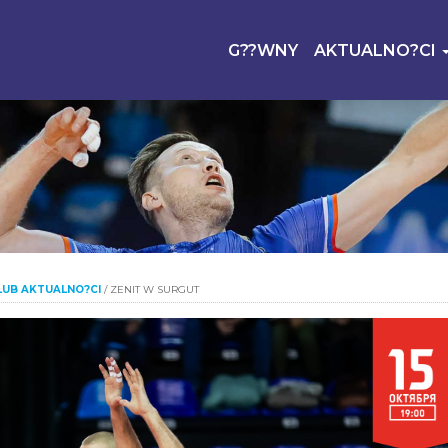
G??WNY
AKTUALNO?CI
LUB AKTUALNO?CI
/
ZENIT W SURGUT