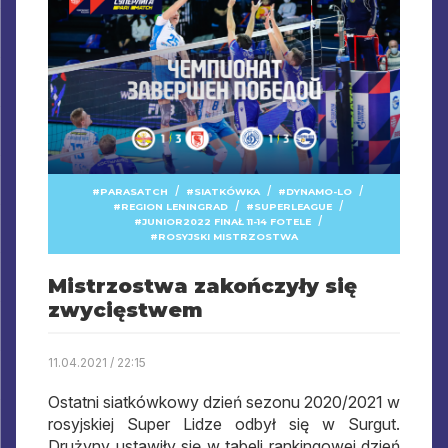
/
/
/
PARASATCH
SIATKÓWKA
DYNAMO-LO
/
/
REGION LENINGRAD
SUPERLEAGUE
/
JUNIOR2022 FINAŁ 11-14 FOTELE
ROSYJSKI MISTRZOSTWA
Mistrzostwa zakończyły się
zwycięstwem
11.04.2021 / 22:15
Ostatni siatkówkowy dzień sezonu 2020/2021 w
rosyjskiej Super Lidze odbył się w Surgut.
Drużyny ustawiły się w tabeli rankingowej dzień