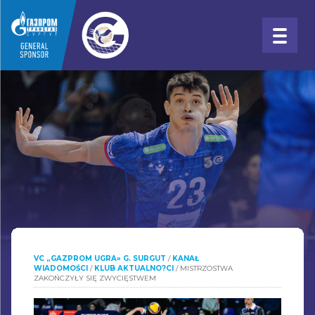
VC „GAZPROM UGRA» G. SURGUT
/
KANAŁ
WIADOMOŚCI
/
KLUB AKTUALNO?CI
/
MISTRZOSTWA
ZAKOŃCZYŁY SIĘ ZWYCIĘSTWEM