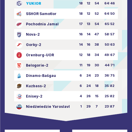
YUKIOR
18
12
54
64:46
SSHOR Samotlor
18
12
52
64:50
Pochodnia Jamal
17
13
54
65:52
Nova-2
16
14
47
58:57
Gorky-2
14
16
38
50:63
Orenburg-UOR
12
18
34
49:67
Belogorie-2
11
19
30
44:71
Dinamo-Bašgau
6
24
23
36:75
Kuzbass-2
6
24
18
35:82
Enisey-2
4
26
15
25:82
Niedźwiedzie Yaroslavl
1
29
7
23:87