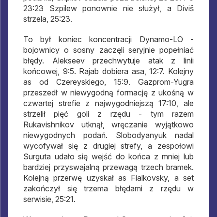
23:23 Szpilew ponownie nie służył, a Diviš
strzela, 25:23.
To był koniec koncentracji Dynamo-LO -
bojownicy o sosny zaczęli seryjnie popełniać
błędy. Alekseev przechwytuje atak z linii
końcowej, 9:5. Rajab dobiera asa, 12:7. Kolejny
as od Czereyskiego, 15:9. Gazprom-Yugra
przeszedł w niewygodną formację z ukośną w
czwartej strefie z najwygodniejszą 17:10, ale
strzelił pięć goli z rzędu - tym razem
Rukavishnikov utknął, wręczanie wyjątkowo
niewygodnych podań. Slobodyanyuk nadal
wycofywał się z drugiej strefy, a zespołowi
Surguta udało się wejść do końca z mniej lub
bardziej przyswajalną przewagą trzech bramek.
Kolejną przerwę uzyskał as Fialkovsky, a set
zakończył się trzema błędami z rzędu w
serwisie, 25:21.