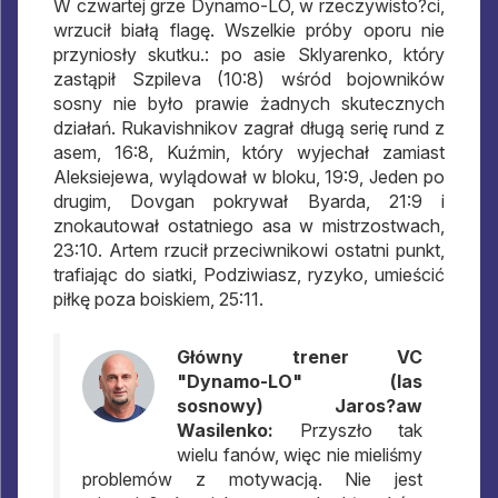
W czwartej grze Dynamo-LO, w rzeczywisto?ci,
wrzucił białą flagę. Wszelkie próby oporu nie
przyniosły skutku.: po asie Sklyarenko, który
zastąpił Szpileva (10:8) wśród bojowników
sosny nie było prawie żadnych skutecznych
działań. Rukavishnikov zagrał długą serię rund z
asem, 16:8, Kuźmin, który wyjechał zamiast
Aleksiejewa, wylądował w bloku, 19:9, Jeden po
drugim, Dovgan pokrywał Byarda, 21:9 i
znokautował ostatniego asa w mistrzostwach,
23:10. Artem rzucił przeciwnikowi ostatni punkt,
trafiając do siatki, Podziwiasz, ryzyko, umieścić
piłkę poza boiskiem, 25:11.
Główny trener VC
"Dynamo-LO" (las
sosnowy) Jaros?aw
Wasilenko:
Przyszło tak
wielu fanów, więc nie mieliśmy
problemów z motywacją. Nie jest