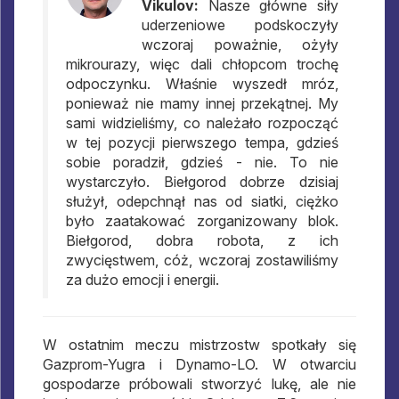
Vikulov:
Nasze główne siły
uderzeniowe podskoczyły
wczoraj poważnie, ożyły
mikrourazy, więc dali chłopcom trochę
odpoczynku. Właśnie wyszedł mróz,
ponieważ nie mamy innej przekątnej. My
sami widzieliśmy, co należało rozpocząć
w tej pozycji pierwszego tempa, gdzieś
sobie poradził, gdzieś - nie. To nie
wystarczyło. Biełgorod dobrze dzisiaj
służył, odepchnął nas od siatki, ciężko
było zaatakować zorganizowany blok.
Biełgorod, dobra robota, z ich
zwycięstwem, cóż, wczoraj zostawiliśmy
za dużo emocji i energii.
W ostatnim meczu mistrzostw spotkały się
Gazprom-Yugra i Dynamo-LO. W otwarciu
gospodarze próbowali stworzyć lukę, ale nie