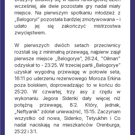
wcześniej, ale dwie pozostałe gry nadal miały
miejsce. Na pierwszym spotkaniu młodzież z
„Belogoryi” pozostała bardziej zmotywowana – i
udało jej się zakończyć mistrzostwa
zwycięstwem.
W pierwszych dwóch setach przeciwnicy
rozstali się z minimalną przewagą, najpierw zajął
pierwsze miejsce „Belogorye”, 26:24, "Oilman"
odzyskał to - 23:25. W trzeciej partii „Belogorye”
uzyskał wygodną przewagę w połowie seta,
16:11 po uderzeniu rezerwowego Moroza Erkina
poza boiskiem, doprowadzając to w końcu do
25:20. W czwartej, trzy asy z rzędu w
wykonaniu Jegora Sidenki dały więcej niż
potężną przewagę, 8:2. Który, jednak,
„Neftyanik” zdołał unieważnić, 15:15. Zaczynam
wszystko od nowa, Sidenko, Tetyukhin i Co
nadal naciskają na mieszkańców Orenburga,
25:22 i 3:1.