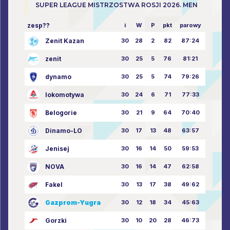
SUPER LEAGUE MISTRZOSTWA ROSJI 2026. MEN
zesp??
i
W
P
pkt
parowy
Zenit Kazan
30
28
2
82
87:24
zenit
30
25
5
76
81:21
dynamo
30
25
5
74
79:26
lokomotywa
30
24
6
71
77:33
Belogorie
30
21
9
64
70:40
Dinamo-LO
30
17
13
48
63:57
Jenisej
30
16
14
50
59:53
NOVA
30
16
14
47
62:58
Fakel
30
13
17
38
49:62
Gazprom-Yugra
30
12
18
34
45:63
Gorzki
30
10
20
28
46:73