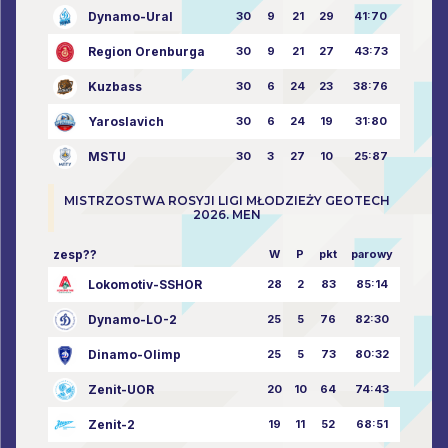
Dynamo-Ural
30
9
21
29
41:70
Region Orenburga
30
9
21
27
43:73
Kuzbass
30
6
24
23
38:76
Yaroslavich
30
6
24
19
31:80
MSTU
30
3
27
10
25:87
MISTRZOSTWA ROSYJI LIGI MŁODZIEŻY GEOTECH
2026. MEN
zesp??
W
P
pkt
parowy
Lokomotiv-SSHOR
28
2
83
85:14
Dynamo-LO-2
25
5
76
82:30
Dinamo-Olimp
25
5
73
80:32
Zenit-UOR
20
10
64
74:43
Zenit-2
19
11
52
68:51