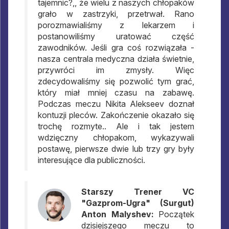
tajemnic?,, że wielu z naszych chłopaków
grało w zastrzyki, przetrwał. Rano
porozmawialiśmy z lekarzem i
postanowiliśmy uratować część
zawodników. Jeśli gra coś rozwiązała -
nasza centrala medyczna działa świetnie,
przywróci im zmysły. Więc
zdecydowaliśmy się pozwolić tym grać,
który miał mniej czasu na zabawę.
Podczas meczu Nikita Alekseev doznał
kontuzji pleców. Zakończenie okazało się
trochę rozmyte.. Ale i tak jestem
wdzięczny chłopakom, wykazywali
postawę, pierwsze dwie lub trzy gry były
interesujące dla publiczności.
Starszy Trener VC
"Gazprom-Ugra" (Surgut)
Anton Malyshev:
Początek
dzisiejszego meczu to