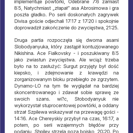
implementuje powtórki, Odebrane 7:6 zamiast
8:5, Natychmiast „złapał” asa Abrosimowa i gra
poszła gładko. Po serii doskonałych zagrywek
Divisa goście odjechali 17:17 z 17:20 i spokojnie
doprowadził zakończenie do zwycięstwa, 21:25.
Druga partia rozpoczęła się dwoma asami
Slobodyanyuka, który zastąpił kontuzjowanego
Nikishina. Ace Fialkovsky - i poszukiwany 8:5
jako zwiastun zwycięstwa. Ale wciąż trzeba
było na to zasłużyć: Surgut przyjęty był dość
kiepsko, i zdejmowanie z krawędzi na
zorganizowanym bloku przebiegło ze zgrzytem.
Dynamo-LO na tym tle wyglądał na bardziej
skoncentrowanego i zdawał sobie sprawę ze
swoich szans. wi?c, Słobodyanyuk nie
wykorzystał stuprocentowej powtórki, a oddany
strzał Szpilewa wskazywał na przewagę gości -
14:16. Ace Chereyskiy przybył na czas, 16:17, a
potem, po serii wzajemnych błędów przy
podaniu, Shpilev strzela poza boisko, 20:20. Po