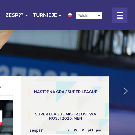
ZESP??
TURNIEJE
R
NAST?PNA GRA / SUPER LEAGUE
SUPER LEAGUE MISTRZOSTWA
ROSJI 2026. MEN
zesp??
i
W
P
pkt
parowy