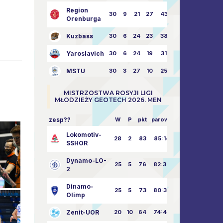
Region
30
9
21
27
43:73
Orenburga
Kuzbass
30
6
24
23
38:76
Yaroslavich
30
6
24
19
31:80
MSTU
30
3
27
10
25:87
MISTRZOSTWA ROSYJI LIGI
MŁODZIEŻY GEOTECH 2026. MEN
zesp??
W
P
pkt
parowy
Lokomotiv-
28
2
83
85:14
SSHOR
Dynamo-LO-
25
5
76
82:30
2
Dinamo-
25
5
73
80:32
Olimp
Zenit-UOR
20
10
64
74:43