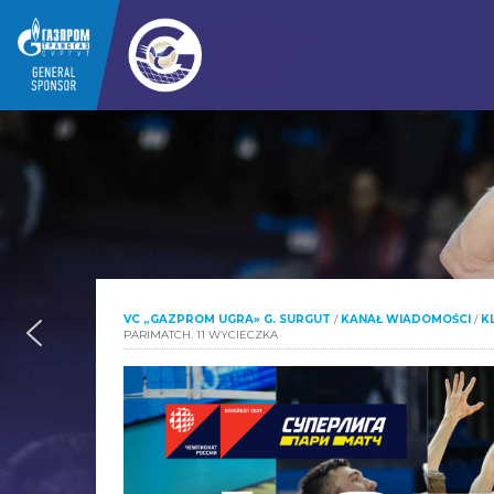
VC „GAZPROM UGRA» G. SURGUT
/
KANAŁ WIADOMOŚCI
/
K
PARIMATCH. 11 WYCIECZKA