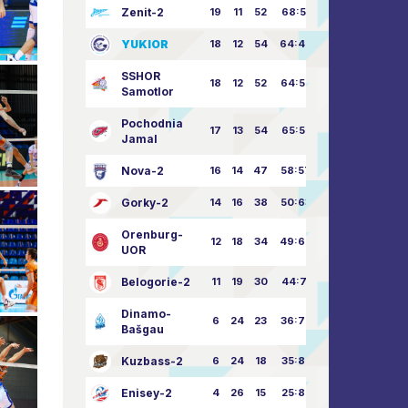
Zenit-2
19
11
52
68:51
YUKIOR
18
12
54
64:46
SSHOR
18
12
52
64:50
Samotlor
Pochodnia
17
13
54
65:52
Jamal
Nova-2
16
14
47
58:57
Gorky-2
14
16
38
50:63
Orenburg-
12
18
34
49:67
UOR
Belogorie-2
11
19
30
44:71
Dinamo-
6
24
23
36:75
Bašgau
Kuzbass-2
6
24
18
35:82
Enisey-2
4
26
15
25:82