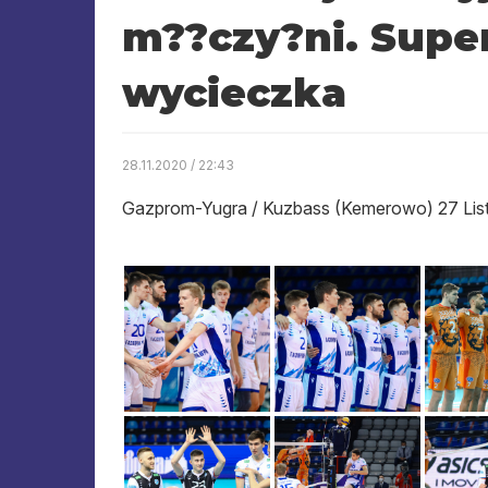
m??czy?ni. Super
wycieczka
28.11.2020 / 22:43
Gazprom-Yugra / Kuzbass (Kemerowo) 27 Lis