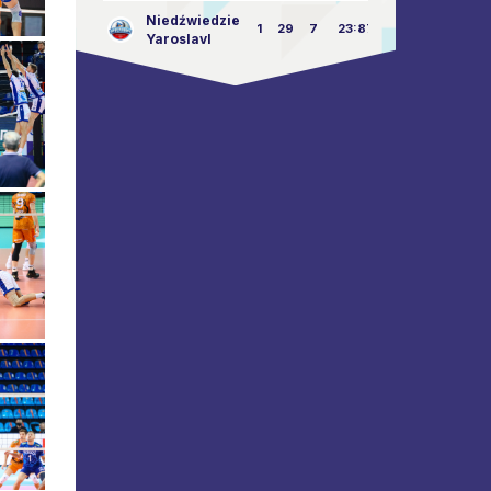
Niedźwiedzie
1
29
7
23:87
Yaroslavl