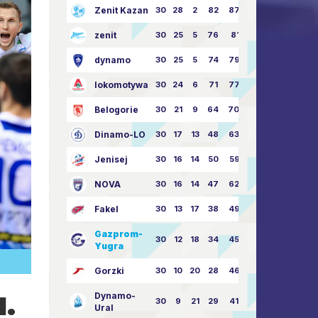
Zenit Kazan
30
28
2
82
87:24
zenit
30
25
5
76
81:21
dynamo
30
25
5
74
79:26
lokomotywa
30
24
6
71
77:33
Belogorie
30
21
9
64
70:40
Dinamo-LO
30
17
13
48
63:57
Jenisej
30
16
14
50
59:53
NOVA
30
16
14
47
62:58
Fakel
30
13
17
38
49:62
Gazprom-
30
12
18
34
45:63
Yugra
Gorzki
30
10
20
28
46:73
1.
Dynamo-
30
9
21
29
41:70
Ural