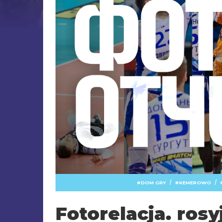
/
/
DOM GRY
KEMEROWO
Fotorelacja. ros