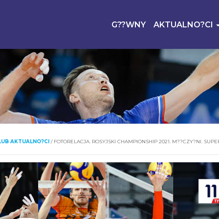
G??WNY
AKTUALNO?CI
LUB AKTUALNO?CI
/
FOTORELACJA. ROSYJSKI CHAMPIONSHIP 2021. M??CZY?NI. SUPE