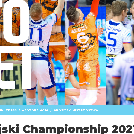
/
/
KUZBASS
FOTORELACJA
ROSYJSKI MISTRZOSTWA
yjski Championship 202