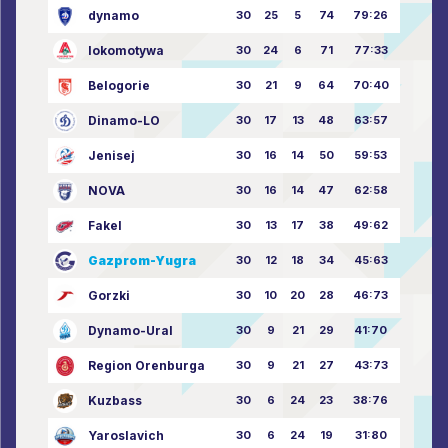
dynamo
30
25
5
74
79:26
lokomotywa
30
24
6
71
77:33
Belogorie
30
21
9
64
70:40
Dinamo-LO
30
17
13
48
63:57
Jenisej
30
16
14
50
59:53
NOVA
30
16
14
47
62:58
Fakel
30
13
17
38
49:62
Gazprom-Yugra
30
12
18
34
45:63
Gorzki
30
10
20
28
46:73
Dynamo-Ural
30
9
21
29
41:70
Region Orenburga
30
9
21
27
43:73
Kuzbass
30
6
24
23
38:76
Yaroslavich
30
6
24
19
31:80