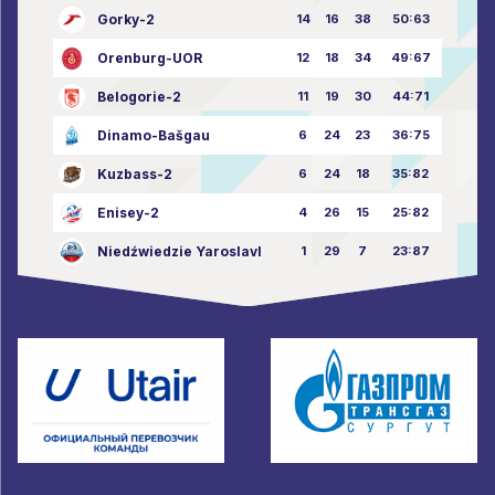
Gorky-2
14
16
38
50:63
Orenburg-UOR
12
18
34
49:67
Belogorie-2
11
19
30
44:71
Dinamo-Bašgau
6
24
23
36:75
Kuzbass-2
6
24
18
35:82
Enisey-2
4
26
15
25:82
Niedźwiedzie Yaroslavl
1
29
7
23:87