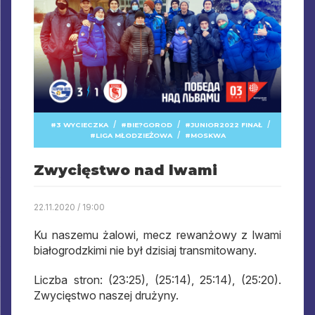
/
/
/
3 WYCIECZKA
BIE?GOROD
JUNIOR2022 FINAŁ
/
LIGA MŁODZIEŻOWA
MOSKWA
Zwycięstwo nad lwami
22.11.2020 / 19:00
Ku naszemu żalowi, mecz rewanżowy z lwami
białogrodzkimi nie był dzisiaj transmitowany.
Liczba stron: (23:25), (25:14), 25:14), (25:20).
Zwycięstwo naszej drużyny.