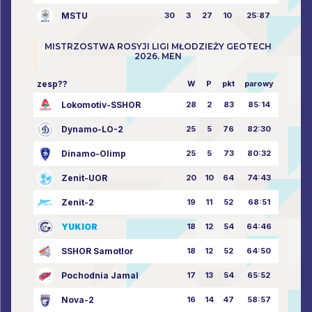
MSTU
30
3
27
10
25:87
MISTRZOSTWA ROSYJI LIGI MŁODZIEŻY GEOTECH
2026. MEN
zesp??
W
P
pkt
parowy
Lokomotiv-SSHOR
28
2
83
85:14
Dynamo-LO-2
25
5
76
82:30
Dinamo-Olimp
25
5
73
80:32
Zenit-UOR
20
10
64
74:43
Zenit-2
19
11
52
68:51
YUKIOR
18
12
54
64:46
SSHOR Samotlor
18
12
52
64:50
Pochodnia Jamal
17
13
54
65:52
Nova-2
16
14
47
58:57