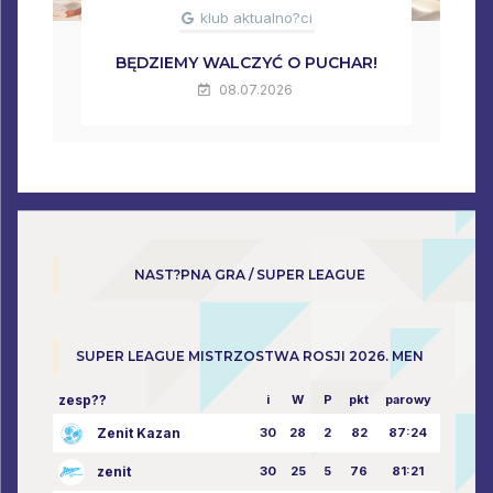
klub aktualno?ci
BĘDZIEMY WALCZYĆ O PUCHAR!
08.07.2026
NAST?PNA GRA / SUPER LEAGUE
SUPER LEAGUE MISTRZOSTWA ROSJI 2026. MEN
zesp??
i
W
P
pkt
parowy
Zenit Kazan
30
28
2
82
87:24
zenit
30
25
5
76
81:21