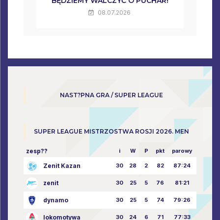
BĘDZIEMY WALCZYĆ O PUCHAR!
08.07.2026
NAST?PNA GRA / SUPER LEAGUE
SUPER LEAGUE MISTRZOSTWA ROSJI 2026. MEN
zesp??
i
W
P
pkt
parowy
Zenit Kazan
30
28
2
82
87:24
zenit
30
25
5
76
81:21
dynamo
30
25
5
74
79:26
lokomotywa
30
24
6
71
77:33