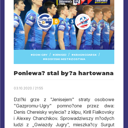
/
/
/
DOM GRY
JENISEJ
KRASNOJARSK
ROSYJSKI MISTRZOSTWA
Poniewa? stal by?a hartowana
03.10.2020 / 21:55
Dzi?ki grze z "Jenisejem" straty osobowe
"Gazpromu-Ugry" pomno?one przez dwa:
Denis Chereisky wylecia? z klipu, Kirill Fialkovsky
i Alexey Chanchikov. Sprowadziwszy m?odych
ludzi z „Gwiazdy Jugry”, mieszka?cy Surgut