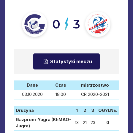
0
3
Statystyki meczu
Dane
Czas
mistrzostwo
03.10.2020
18:00
CR 2020-2021
Drużyna
1
2
3
OG?LNE.
Gazprom-Yugra (KhMAO-
13
21
23
0
Jugra)