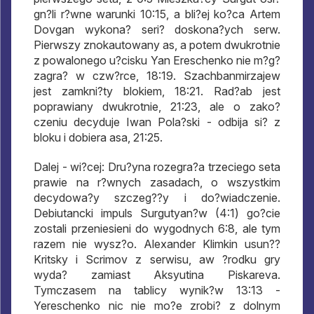
gn?li r?wne warunki 10:15, a bli?ej ko?ca Artem
Dovgan wykona? seri? doskona?ych serw.
Pierwszy znokautowany as, a potem dwukrotnie
z powalonego u?cisku Yan Ereschenko nie m?g?
zagra? w czw?rce, 18:19. Szachbanmirzajew
jest zamkni?ty blokiem, 18:21. Rad?ab jest
poprawiany dwukrotnie, 21:23, ale o zako?
czeniu decyduje Iwan Pola?ski - odbija si? z
bloku i dobiera asa, 21:25.
Dalej - wi?cej: Dru?yna rozegra?a trzeciego seta
prawie na r?wnych zasadach, o wszystkim
decydowa?y szczeg??y i do?wiadczenie.
Debiutancki impuls Surgutyan?w (4:1) go?cie
zostali przeniesieni do wygodnych 6:8, ale tym
razem nie wysz?o. Alexander Klimkin usun??
Kritsky i Scrimov z serwisu, aw ?rodku gry
wyda? zamiast Aksyutina Piskareva.
Tymczasem na tablicy wynik?w 13:13 -
Yereschenko nic nie mo?e zrobi? z dolnym