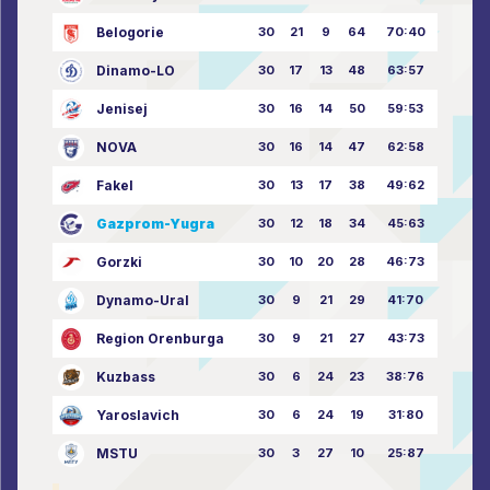
Belogorie
30
21
9
64
70:40
Dinamo-LO
30
17
13
48
63:57
Jenisej
30
16
14
50
59:53
NOVA
30
16
14
47
62:58
Fakel
30
13
17
38
49:62
Gazprom-Yugra
30
12
18
34
45:63
Gorzki
30
10
20
28
46:73
Dynamo-Ural
30
9
21
29
41:70
Region Orenburga
30
9
21
27
43:73
Kuzbass
30
6
24
23
38:76
Yaroslavich
30
6
24
19
31:80
MSTU
30
3
27
10
25:87