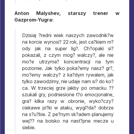
Anton Malyshev, starszy trener w
Gazprom-Yugra:
Dzisiaj ?redni wiek naszych zawodnik?w
na korcie wynosi? 22 rok, jest ca?kiem m?
ody jak na super lig?. Ch?opaki si?
pokazali, z czym mog? walczy?, ale nie
mo?e utrzyma? koncentracji na tym
poziomie. Jak tylko poka?emy nasz? gr?,
mo?emy walczy? z ka?dym rywalem, jak
tylko zawodzimy, nie udaje nam si? do ko?
ca. W trzeciej grze jakby po omacku ??
szukali gry, podniesione t?o emocjonalne,
gra? kilka razy w obronie, wyko?czy?
ciekawe pi?ki w ataku, wygl?da? dobrze
na s?u?bie. Z pe?nym sk?adem planujemy
wej?? na boisko na nast?pne mecze u
siebie.