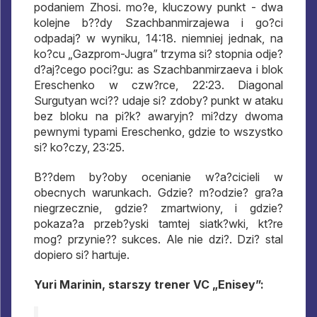
podaniem Zhosi. mo?e, kluczowy punkt - dwa
kolejne b??dy Szachbanmirzajewa i go?ci
odpadaj? w wyniku, 14:18. niemniej jednak, na
ko?cu „Gazprom-Jugra” trzyma si? stopnia odje?
d?aj?cego poci?gu: as Szachbanmirzaeva i blok
Ereschenko w czw?rce, 22:23. Diagonal
Surgutyan wci?? udaje si? zdoby? punkt w ataku
bez bloku na pi?k? awaryjn? mi?dzy dwoma
pewnymi typami Ereschenko, gdzie to wszystko
si? ko?czy, 23:25.
B??dem by?oby ocenianie w?a?cicieli w
obecnych warunkach. Gdzie? m?odzie? gra?a
niegrzecznie, gdzie? zmartwiony, i gdzie?
pokaza?a przeb?yski tamtej siatk?wki, kt?re
mog? przynie?? sukces. Ale nie dzi?. Dzi? stal
dopiero si? hartuje.
Yuri Marinin, starszy trener VC „Enisey”: