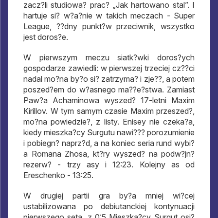
zacz?li studiowa? prac? „Jak hartowano stal”. I
hartuje si? w?a?nie w takich meczach - Super
League, ??dny punkt?w przeciwnik, wszystko
jest doros?e.
W pierwszym meczu siatk?wki doros?ych
gospodarze zawiedli: w pierwszej trzeciej cz??ci
nadal mo?na by?o si? zatrzyma? i zje??, a potem
poszed?em do w?asnego ma??e?stwa. Zamiast
Paw?a Achaminowa wyszed? 17-letni Maxim
Kirillov. W tym samym czasie Maxim przeszed?,
mo?na powiedzie?, z listy. Enisey nie czeka?a,
kiedy mieszka?cy Surgutu nawi??? porozumienie
i pobiegn? naprz?d, a na koniec seria rund wybi?
a Romana Zhosa, kt?ry wyszed? na podw?jn?
rezerw? - trzy asy i 12:23. Kolejny as od
Ereschenko - 13:25.
W drugiej partii gra by?a mniej wi?cej
ustabilizowana po debiutanckiej kontynuacji
pierwszego seta, z 0:5 Mieszka?cy Surgut osi?