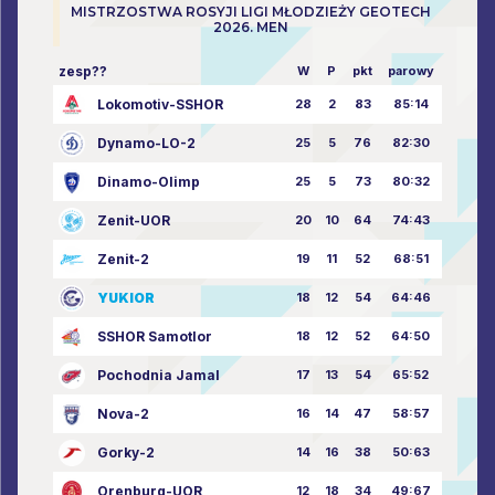
MISTRZOSTWA ROSYJI LIGI MŁODZIEŻY GEOTECH
2026. MEN
zesp??
W
P
pkt
parowy
Lokomotiv-SSHOR
28
2
83
85:14
Dynamo-LO-2
25
5
76
82:30
Dinamo-Olimp
25
5
73
80:32
Zenit-UOR
20
10
64
74:43
Zenit-2
19
11
52
68:51
YUKIOR
18
12
54
64:46
SSHOR Samotlor
18
12
52
64:50
Pochodnia Jamal
17
13
54
65:52
Nova-2
16
14
47
58:57
Gorky-2
14
16
38
50:63
Orenburg-UOR
12
18
34
49:67