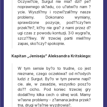
Oczywi?cie, Surgut nie mia? dzi? pe?
noprawnego sk?adu, co u?atwi?o nam ?
ycie. Wyszli?my i rozwi?zali?my nasze
problemy. Dokonano wymiany,
sprawdzone pozycje, pod??czy?em
przek?tn?, kt?ry nie gra? z nami przez d?
ugi czas z powodu kontuzji. 3:0 wygra?a,
szcz??liwy. W trzeciej partii mieli?my
zapas, sko?czy? spokojnie.
Kapitan „Jeniseju” Aleksandra Kritskiego:
W tym sensie by?o to trudne, co jest
nieznane, czego oczekiwa? od m?odych
ludzi z Surgut. By?o w tym pewne napi?
cie. ale, w zasadzie, wszystko posz?o
do?? cicho. Pod koniec trzeciej gry
dodali?my kilka cech o silnej woli. Mamy
w?asne problemy - z?amana jedna przek?
tna, drugi w?a?nie wyzdrowia?.