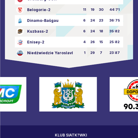
Belogorie-2
11
19
30
44:71
Dinamo-Bašgau
6
24
23
36:75
Kuzbass-2
6
24
18
35:82
Enisey-2
4
26
15
25:82
Niedźwiedzie Yaroslavl
1
29
7
23:87
KLUB SIATK?WKI