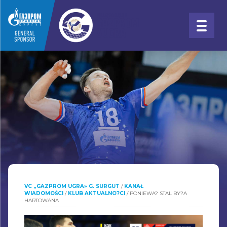
VC „GAZPROM UGRA» G. SURGUT
/
KANAŁ
WIADOMOŚCI
/
KLUB AKTUALNO?CI
/
PONIEWA? STAL BY?A
HARTOWANA