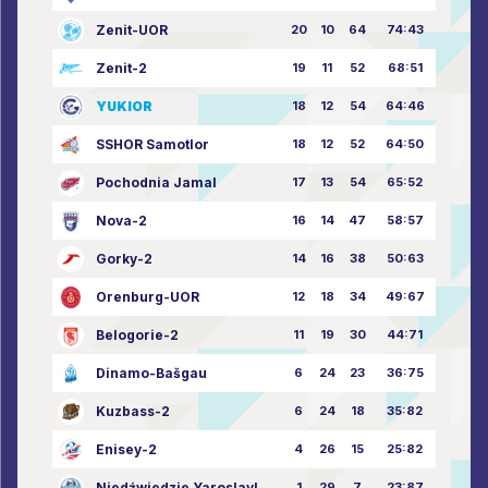
Zenit-UOR
20
10
64
74:43
Zenit-2
19
11
52
68:51
YUKIOR
18
12
54
64:46
SSHOR Samotlor
18
12
52
64:50
Pochodnia Jamal
17
13
54
65:52
Nova-2
16
14
47
58:57
Gorky-2
14
16
38
50:63
Orenburg-UOR
12
18
34
49:67
Belogorie-2
11
19
30
44:71
Dinamo-Bašgau
6
24
23
36:75
Kuzbass-2
6
24
18
35:82
Enisey-2
4
26
15
25:82
Niedźwiedzie Yaroslavl
1
29
7
23:87