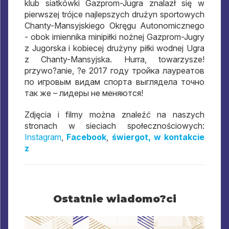
klub siatkówki Gazprom-Jugra znalazł się w
pierwszej trójce najlepszych drużyn sportowych
Chanty-Mansyjskiego Okręgu Autonomicznego
- obok imiennika minipiłki nożnej Gazprom-Jugry
z Jugorska i kobiecej drużyny piłki wodnej Ugra
z Chanty-Mansyjska. Hurra, towarzysze!
przywo?anie, ?e 2017
году тройка лауреатов
по игровым видам спорта выглядела точно
так же – лидеры не меняются
!
Zdjęcia i filmy można znaleźć na naszych
stronach w sieciach społecznościowych:
Instagram
,
Facebook
,
świergot,
w kontakcie
z
Ostatnie wiadomo?ci