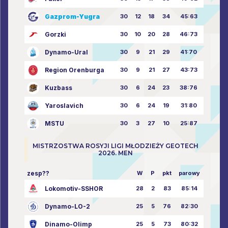
Gazprom-Yugra
30
12
18
34
45:63
Gorzki
30
10
20
28
46:73
Dynamo-Ural
30
9
21
29
41:70
Region Orenburga
30
9
21
27
43:73
Kuzbass
30
6
24
23
38:76
Yaroslavich
30
6
24
19
31:80
MSTU
30
3
27
10
25:87
MISTRZOSTWA ROSYJI LIGI MŁODZIEŻY GEOTECH
2026. MEN
zesp??
W
P
pkt
parowy
Lokomotiv-SSHOR
28
2
83
85:14
Dynamo-LO-2
25
5
76
82:30
Dinamo-Olimp
25
5
73
80:32