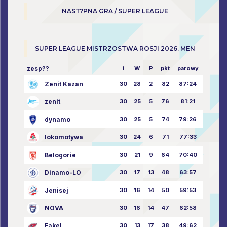
NAST?PNA GRA / SUPER LEAGUE
SUPER LEAGUE MISTRZOSTWA ROSJI 2026. MEN
zesp??
i
W
P
pkt
parowy
Zenit Kazan
30
28
2
82
87:24
zenit
30
25
5
76
81:21
dynamo
30
25
5
74
79:26
lokomotywa
30
24
6
71
77:33
Belogorie
30
21
9
64
70:40
Dinamo-LO
30
17
13
48
63:57
Jenisej
30
16
14
50
59:53
NOVA
30
16
14
47
62:58
Fakel
30
13
17
38
49:62