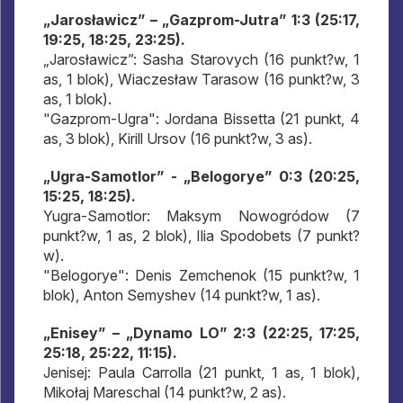
„Jarosławicz” – „Gazprom-Jutra” 1:3 (25:17,
19:25, 18:25, 23:25).
„Jarosławicz”: Sasha Starovych (16 punkt?w, 1
as, 1 blok), Wiaczesław Tarasow (16 punkt?w, 3
as, 1 blok).
"Gazprom-Ugra": Jordana Bissetta (21 punkt, 4
as, 3 blok), Kirill Ursov (16 punkt?w, 3 as).
„Ugra-Samotlor” - „Belogorye” 0:3 (20:25,
15:25, 18:25).
Yugra-Samotlor: Maksym Nowogródow (7
punkt?w, 1 as, 2 blok), Ilia Spodobets (7 punkt?
w).
"Belogorye": Denis Zemchenok (15 punkt?w, 1
blok), Anton Semyshev (14 punkt?w, 1 as).
„Enisey” – „Dynamo LO” 2:3 (22:25, 17:25,
25:18, 25:22, 11:15).
Jenisej: Paula Carrolla (21 punkt, 1 as, 1 blok),
Mikołaj Mareschal (14 punkt?w, 2 as).