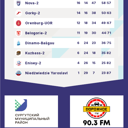
Nova-2
16
14
47
58:57
Gorky-2
14
16
38
50:63
Orenburg-UOR
12
18
34
49:67
Belogorie-2
11
19
30
44:71
Dinamo-Bašgau
6
24
23
36:75
Kuzbass-2
6
24
18
35:82
Enisey-2
4
26
15
25:82
Niedźwiedzie Yaroslavl
1
29
7
23:87