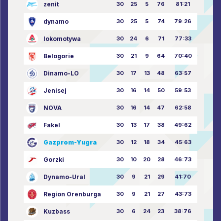
zenit
30
25
5
76
81:21
dynamo
30
25
5
74
79:26
lokomotywa
30
24
6
71
77:33
Belogorie
30
21
9
64
70:40
Dinamo-LO
30
17
13
48
63:57
Jenisej
30
16
14
50
59:53
NOVA
30
16
14
47
62:58
Fakel
30
13
17
38
49:62
Gazprom-Yugra
30
12
18
34
45:63
Gorzki
30
10
20
28
46:73
Dynamo-Ural
30
9
21
29
41:70
Region Orenburga
30
9
21
27
43:73
Kuzbass
30
6
24
23
38:76