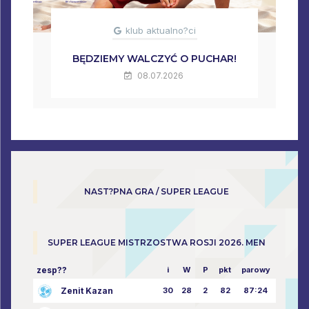
klub aktualno?ci
BĘDZIEMY WALCZYĆ O PUCHAR!
08.07.2026
NAST?PNA GRA / SUPER LEAGUE
SUPER LEAGUE MISTRZOSTWA ROSJI 2026. MEN
zesp??
i
W
P
pkt
parowy
Zenit Kazan
30
28
2
82
87:24