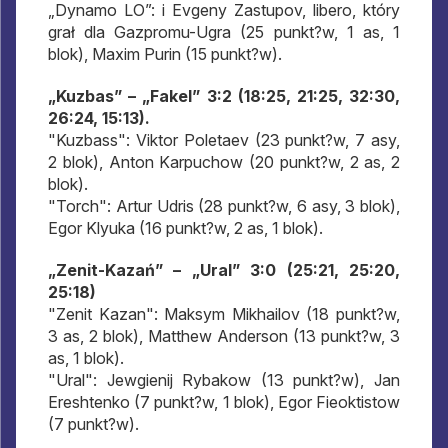
„Dynamo LO”: i Evgeny Zastupov, libero, który
grał dla Gazpromu-Ugra (25 punkt?w, 1 as, 1
blok), Maxim Purin (15 punkt?w).
„Kuzbas” – „Fakel” 3:2 (18:25, 21:25, 32:30,
26:24, 15:13).
"Kuzbass": Viktor Poletaev (23 punkt?w, 7 asy,
2 blok), Anton Karpuchow (20 punkt?w, 2 as, 2
blok).
"Torch": Artur Udris (28 punkt?w, 6 asy, 3 blok),
Egor Klyuka (16 punkt?w, 2 as, 1 blok).
„Zenit-Kazań” – „Ural” 3:0 (25:21, 25:20,
25:18)
"Zenit Kazan": Maksym Mikhailov (18 punkt?w,
3 as, 2 blok), Matthew Anderson (13 punkt?w, 3
as, 1 blok).
"Ural": Jewgienij Rybakow (13 punkt?w), Jan
Ereshtenko (7 punkt?w, 1 blok), Egor Fieoktistow
(7 punkt?w).