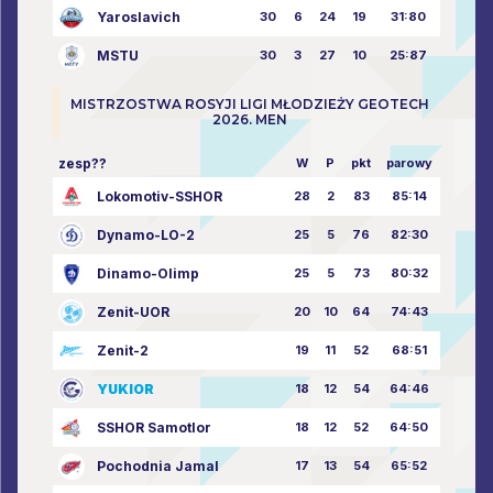
Yaroslavich
30
6
24
19
31:80
MSTU
30
3
27
10
25:87
MISTRZOSTWA ROSYJI LIGI MŁODZIEŻY GEOTECH
2026. MEN
zesp??
W
P
pkt
parowy
Lokomotiv-SSHOR
28
2
83
85:14
Dynamo-LO-2
25
5
76
82:30
Dinamo-Olimp
25
5
73
80:32
Zenit-UOR
20
10
64
74:43
Zenit-2
19
11
52
68:51
YUKIOR
18
12
54
64:46
SSHOR Samotlor
18
12
52
64:50
Pochodnia Jamal
17
13
54
65:52