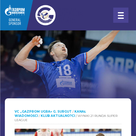
VC „GAZPROM UGRA» G. SURGUT
/
KANAŁ
WIADOMOŚCI
/
KLUB AKTUALNO?CI
/
WYNIKI 21 RUNDA SUPER
LEAGUE