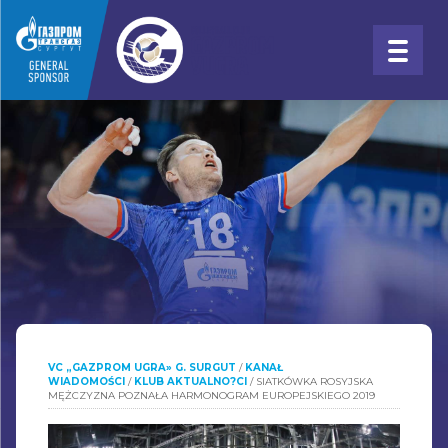
VC „GAZPROM UGRA» G. SURGUT
/
KANAŁ
WIADOMOŚCI
/
KLUB AKTUALNO?CI
/
SIATKÓWKA ROSYJSKA
MĘŻCZYZNA POZNAŁA HARMONOGRAM EUROPEJSKIEGO 2019