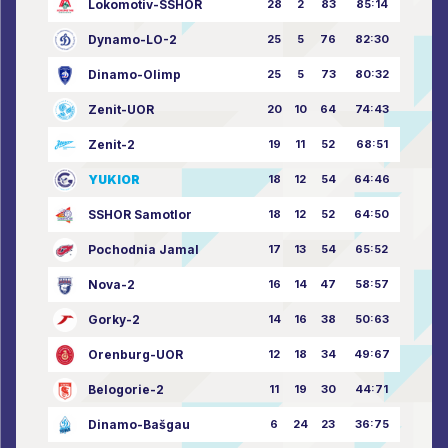
Lokomotiv-SSHOR
28
2
83
85:14
Dynamo-LO-2
25
5
76
82:30
Dinamo-Olimp
25
5
73
80:32
Zenit-UOR
20
10
64
74:43
Zenit-2
19
11
52
68:51
YUKIOR
18
12
54
64:46
SSHOR Samotlor
18
12
52
64:50
Pochodnia Jamal
17
13
54
65:52
Nova-2
16
14
47
58:57
Gorky-2
14
16
38
50:63
Orenburg-UOR
12
18
34
49:67
Belogorie-2
11
19
30
44:71
Dinamo-Bašgau
6
24
23
36:75