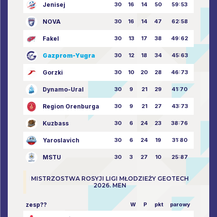
Jenisej
30
16
14
50
59:53
NOVA
30
16
14
47
62:58
Fakel
30
13
17
38
49:62
Gazprom-Yugra
30
12
18
34
45:63
Gorzki
30
10
20
28
46:73
Dynamo-Ural
30
9
21
29
41:70
Region Orenburga
30
9
21
27
43:73
Kuzbass
30
6
24
23
38:76
Yaroslavich
30
6
24
19
31:80
MSTU
30
3
27
10
25:87
MISTRZOSTWA ROSYJI LIGI MŁODZIEŻY GEOTECH
2026. MEN
zesp??
W
P
pkt
parowy