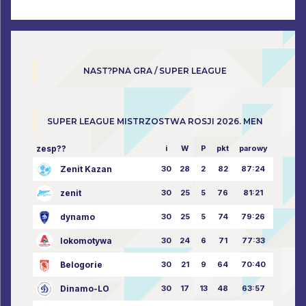
NAST?PNA GRA / SUPER LEAGUE
SUPER LEAGUE MISTRZOSTWA ROSJI 2026. MEN
zesp??
i
W
P
pkt
parowy
Zenit Kazan
30
28
2
82
87:24
zenit
30
25
5
76
81:21
dynamo
30
25
5
74
79:26
lokomotywa
30
24
6
71
77:33
Belogorie
30
21
9
64
70:40
Dinamo-LO
30
17
13
48
63:57