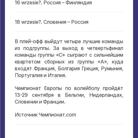
16 wrzesie?.
Россия – Финляндия
18 wrzesie?.
Словения – Россия
В плей-офф выйдут четыре лучшие команды
из подгруппы
.
За выход в четвертьфинал
команды группы «С» сыграют с сильнейшим
квартетом сборных из группы «А»
,
куда
входят Франция
,
Болгария Греция
,
Румыния
,
Португалия и Италия
.
Чемпионат Европы по волейболу пройдёт
13-29
сентября в Бельгии
,
Нидерландах
,
Словении и Франции
.
Источник Чемпионат.com