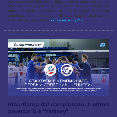
Moiseev/Vishnevetsky ha iniziato, come al solito, dall'ace di
Slavi: la palla rallenta sulla corda e cade nel campo dei
padroni di casa, 2:1. Il blocco di Stern ha portato una pausa
completa, 4:2, che i residenti di Surgut hanno trascinato nel
segno 9:7. Poi Alessandro
Per saperne di pi? »
Ripartiamo dal campionato. Il primo
avversario è "Yenisey"