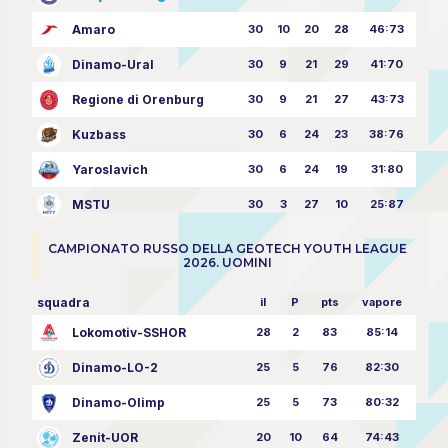
Amaro
30
10
20
28
46:73
Dinamo-Ural
30
9
21
29
41:70
Regione di Orenburg
30
9
21
27
43:73
Kuzbass
30
6
24
23
38:76
Yaroslavich
30
6
24
19
31:80
MSTU
30
3
27
10
25:87
CAMPIONATO RUSSO DELLA GEOTECH YOUTH LEAGUE
2026. UOMINI
squadra
il
P
pts
vapore
Lokomotiv-SSHOR
28
2
83
85:14
Dinamo-LO-2
25
5
76
82:30
Dinamo-Olimp
25
5
73
80:32
Zenit-UOR
20
10
64
74:43