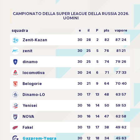
CAMPIONATO DELLA SUPER LEAGUE DELLA RUSSIA 2026.
UOMINI
squadra
e
il
P
pts
vapore
Zenit-Kazan
30
28
2
82
87:24
zenit
30
25
5
76
81:21
dinamo
30
25
5
74
79:26
locomotiva
30
24
6
71
77:33
Belogorie
30
21
9
64
70:40
Dinamo-LO
30
17
13
48
63:57
Yenisei
30
16
14
50
59:53
NOVA
30
16
14
47
62:58
Fakel
30
13
17
38
49:62
Gazprom-Yugra
30
12
18
34
45:63