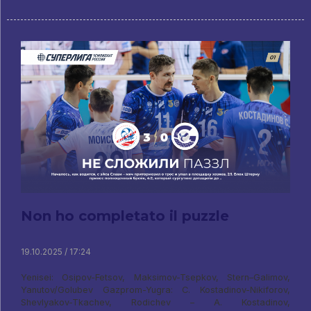
Non ho completato il puzzle
19.10.2025 / 17:24
Yenisei: Osipov-Fetsov, Maksimov-Tsepkov, Stern–Galimov,
Yanutov/Golubev Gazprom-Yugra: C. Kostadinov-Nikiforov,
Shevlyakov-Tkachev, Rodichev – A. Kostadinov,