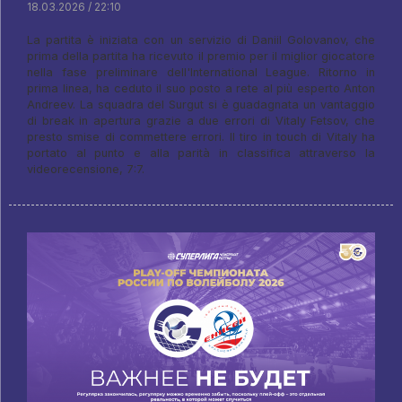
18.03.2026 / 22:10
La partita è iniziata con un servizio di Daniil Golovanov, che
prima della partita ha ricevuto il premio per il miglior giocatore
nella fase preliminare dell'International League. Ritorno in
prima linea, ha ceduto il suo posto a rete al più esperto Anton
Andreev. La squadra del Surgut si è guadagnata un vantaggio
di break in apertura grazie a due errori di Vitaly Fetsov, che
presto smise di commettere errori. Il tiro in touch di Vitaly ha
portato al punto e alla parità in classifica attraverso la
videorecensione, 7:7.