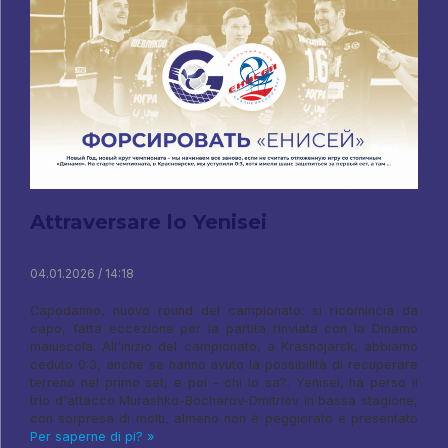
Attraversare lo Yenisei
04.01.2026 / 14:18
Capodanno, nuovo round del campionato: si ricomincia da
capo, fatta eccezione per la partita rinviata con la Dinamo
maiuscola. All'inizio del campionato, a Krasnojarsk, abbiamo
ceduto 0:3, anche se hanno avuto la possibilità di recuperare
terreno nel primo set, e poi - chi lo sa?. Yenisei, ha perso il
trio d'attacco Murashko-Bocharov-Dmitriev in bassa stagione,
con sorpresa di molti, almeno non è peggiorato e presentato
Per saperne di pi? »