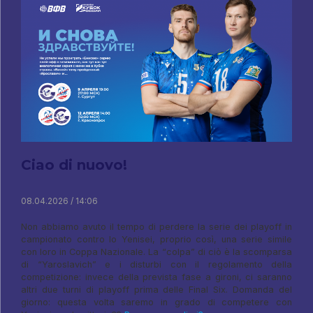
Ciao di nuovo!
08.04.2026 / 14:06
Non abbiamo avuto il tempo di perdere la serie dei playoff in
campionato contro lo Yenisei, proprio così, una serie simile
con loro in Coppa Nazionale. La “colpa” di ciò è la scomparsa
di “Yaroslavich” e i disturbi con il regolamento della
competizione: invece della prevista fase a gironi, ci saranno
altri due turni di playoff prima delle Final Six. Domanda del
giorno: questa volta saremo in grado di competere con