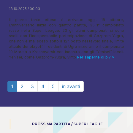
18.10.2025 / 00:03
Il giorno tanto atteso è arrivato: oggi, 18 ottobre,
L'anniversario inizia con quattro partite, 35-1° campionato
russo nella Super League. 23 gli ultimi campionati si sono
svolti con l'indispensabile partecipazione di Gazprom-Yugra,
che non è mai sceso sotto il 12° posto nel tavolo finale, limite
attuale dei playoff. I residenti di Ugra inizieranno il campionato
19 Marcia a Krasnoyarsk con incontro con gli “Yenisei” locali.
Yenisei, come Gazprom-Yugra, vinto
Per saperne di pi? »
1
2
3
4
5
in avanti
PROSSIMA PARTITA / SUPER LEAGUE