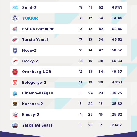
Zenit-2
19
11
52
68:51
YUKIOR
18
12
54
64:46
SSHOR Samotlor
18
12
52
64:50
Torcia Yamal
17
13
54
65:52
Nova-2
16
14
47
58:57
Gorky-2
14
16
38
50:63
Orenburg-UOR
12
18
34
49:67
Belogorye-2
11
19
30
44:71
Dinamo-Bašgau
6
24
23
36:75
Kuzbass-2
6
24
18
35:82
Enisey-2
4
26
15
25:82
Yaroslavl Bears
1
29
7
23:87