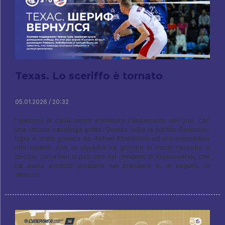
Texas. Lo sceriffo è tornato
05.01.2026 / 20:32
I padroni di casa hanno sostenuto l'andamento del tour, con
una vittoria casalinga pulita. Questa volta la partita Gazprom-
Ugra è stata guidata da Rafael Khabibullin ed era impossibile
non notarlo, che la squadra ha giocato in modo raccolto e
deciso. Cosa non si può dire dei residenti di Krasnoyarsk, che
ha avuto evidenti problemi nel prendere e, in seguito, in
attacco.