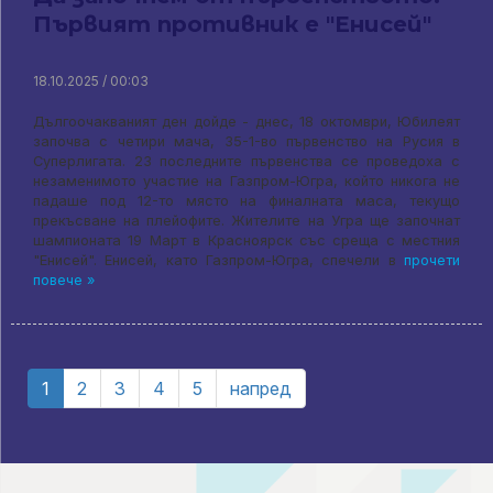
Първият противник е "Енисей"
18.10.2025 / 00:03
Дългоочакваният ден дойде - днес, 18 октомври, Юбилеят
започва с четири мача, 35-1-во първенство на Русия в
Суперлигата. 23 последните първенства се проведоха с
незаменимото участие на Газпром-Югра, който никога не
падаше под 12-то място на финалната маса, текущо
прекъсване на плейофите. Жителите на Угра ще започнат
шампионата 19 Март в Красноярск със среща с местния
"Енисей". Енисей, като Газпром-Югра, спечели в
прочети
повече »
1
2
3
4
5
напред