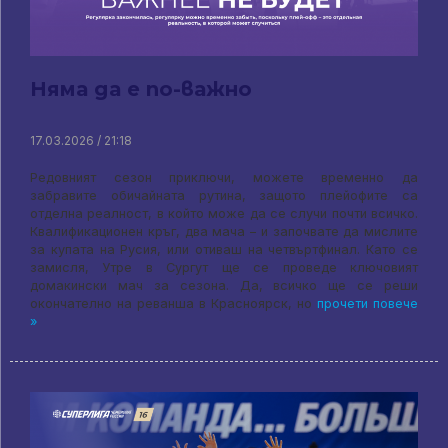
Няма да е по-важно
17.03.2026 / 21:18
Редовният сезон приключи, можете временно да
забравите обичайната рутина, защото плейофите са
отделна реалност, в който може да се случи почти всичко.
Квалификационен кръг, два мача – и започвате да мислите
за купата на Русия, или отиваш на четвъртфинал. Като се
замисля, Утре в Сургут ще се проведе ключовият
домакински мач за сезона. Да, всичко ще се реши
окончателно на реванша в Красноярск, но
прочети повече
»