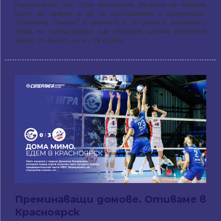
първенството със сухо поражение, въпреки че имахме
шанс да хванем и да се състезаваме в Красноярск.
Обективно "Енисей" в момента е по-силен и заслужено
отива на четвъртфинал. Ще обобщим нашите резултати
малко по-късно., сега - за играта.
Преминаващи домове. Отиваме в
Красноярск