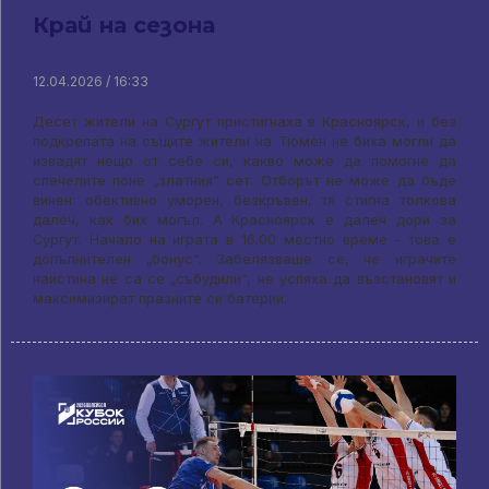
Край на сезона
12.04.2026 / 16:33
Десет жители на Сургут пристигнаха в Красноярск, и без
подкрепата на същите жители на Тюмен не биха могли да
извадят нещо от себе си, какво може да помогне да
спечелите поне „златния“ сет. Отборът не може да бъде
винен: обективно уморен, безкръвен, тя стигна толкова
далеч, как бих могъл. А Красноярск е далеч дори за
Сургут. Начало на играта в 16.00 местно време - това е
допълнителен „бонус“. Забелязваше се, че играчите
наистина не са се „събудили“, не успяха да възстановят и
максимизират празните си батерии.