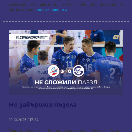
изненада на мнозина, стана поне не по-лошо и
представено
прочети повече »
Не завърших пъзела
19.10.2025 / 17:24
Енисей: Осипов – Фецов, Максимов – Цепков, Стърн–