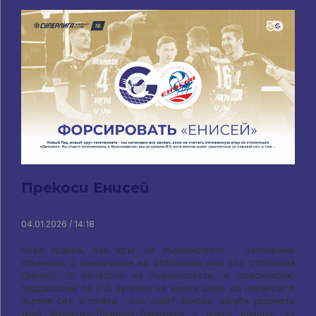
Прекоси Енисей
04.01.2026 / 14:18
Нова година, нов кръг на първенството - започваме
отначало, с изключение на отложения мач със столичния
Динамо. В началото на първенството, в Красноярск,
поддадохме се 0:3, въпреки че имаха шанс да наваксат в
първия сет, и тогава - кой знае?. Енисей, загуби ударното
трио Мурашко-Бочаров-Дмитриев в извън сезона, за