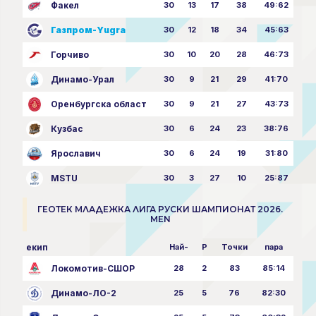
Факел
30
13
17
38
49:62
Газпром-Yugra
30
12
18
34
45:63
Горчиво
30
10
20
28
46:73
Динамо-Урал
30
9
21
29
41:70
Оренбургска област
30
9
21
27
43:73
Кузбас
30
6
24
23
38:76
Ярославич
30
6
24
19
31:80
MSTU
30
3
27
10
25:87
ГЕОТЕК МЛАДЕЖКА ЛИГА РУСКИ ШАМПИОНАТ 2026.
MEN
екип
Най-
P
Точки
пара
Локомотив-СШОР
28
2
83
85:14
Динамо-ЛО-2
25
5
76
82:30