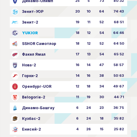
Динамо-Олимп
25
5
73
80:32
Зенит-УОР
20
10
64
74:43
Зенит-2
19
11
52
68:51
YUKIOR
18
12
54
64:46
SSHOR Самотлор
18
12
52
64:50
Факел Ямал
17
13
54
65:52
Нова-2
16
14
47
58:57
Горки-2
14
16
38
50:63
Оренбург-UOR
12
18
34
49:67
Belogorie-2
11
19
30
44:71
Динамо-Башгау
6
24
23
36:75
Кузбас-2
6
24
18
35:82
Енисей-2
4
26
15
25:82