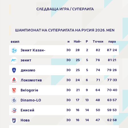
СЛЕДВАЩА ИГРА / СУПЕРЛИГА
ШАМПИОНАТ НА СУПЕРЛИГАТА НА РУСИЯ 2026. MEN
екип
и
Най-
P
Точки
пара
Зенит Казан-
30
28
2
82
87:24
зенит
30
25
5
76
81:21
динамо
30
25
5
74
79:26
Локомотив
30
24
6
71
77:33
Belogorie
30
21
9
64
70:40
Dinamo-LO
30
17
13
48
63:57
Енисей
30
16
14
50
59:53
Нова
30
16
14
47
62:58