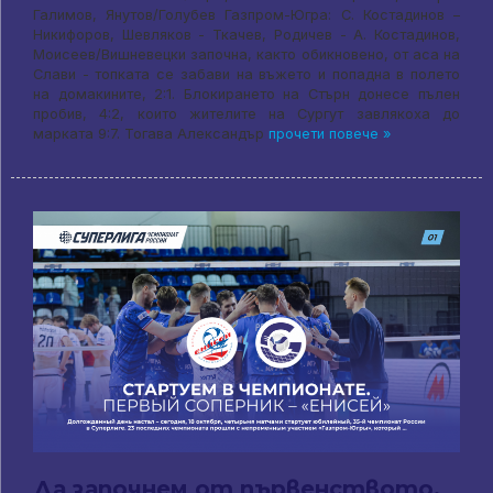
Галимов, Янутов/Голубев Газпром-Югра: C. Костадинов –
Никифоров, Шевляков - Ткачев, Родичев - А. Костадинов,
Моисеев/Вишневецки започна, както обикновено, от аса на
Слави - топката се забави на въжето и попадна в полето
на домакините, 2:1. Блокирането на Стърн донесе пълен
пробив, 4:2, които жителите на Сургут завлякоха до
марката 9:7. Тогава Александър
прочети повече »
Да започнем от първенството.