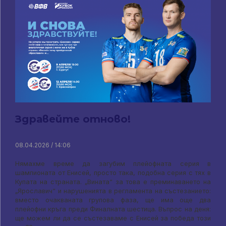
Здравейте отново!
08.04.2026 / 14:06
Нямахме време да загубим плейофната серия в
шампионата от Енисей, просто така, подобна серия с тях в
Купата на страната. „Вината“ за това е преминаването на
„Ярославич“ и нарушенията в регламента на състезанието:
вместо очакваната групова фаза, ще има още два
плейофни кръга преди Финалната шестица. Въпрос на деня:
ще можем ли да се състезаваме с Енисей за победа този