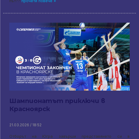
път??
прочети повече »
Шампионатът приключи в
Красноярск
21.03.2026 / 18:52
Отборът на Югра завърши представянето си в