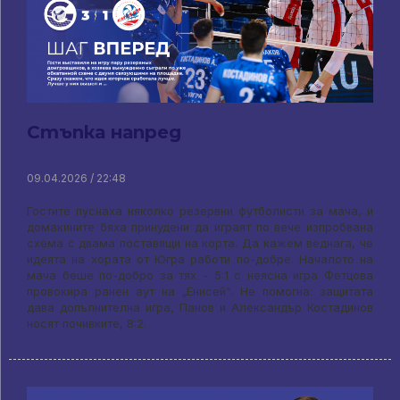
Стъпка напред
09.04.2026 / 22:48
Гостите пуснаха няколко резервни футболисти за мача, и
домакините бяха принудени да играят по вече изпробвана
схема с двама поставящи на корта. Да кажем веднага, че
идеята на хората от Югра работи по-добре. Началото на
мача беше по-добро за тях - 5:1 с неясна игра Фетцова
провокира ранен аут на „Енисей“. Не помогна: защитата
дава допълнителна игра, Панов и Александър Костадинов
носят почивките, 8:2.