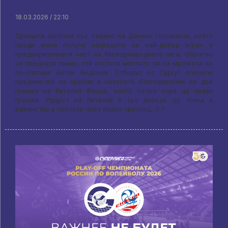
18.03.2026 / 22:10
Срещата започна със сервис на Даниил Голованов, който
преди мача получи наградата за най-добър играч в
предварителната част на Международната лига. Обратно
на предната линия, той отстъпи мястото си на мрежата на
по-опитния Антон Андреев. Отборът от Сургут спечели
предимство за пробив в началото благодарение на две
грешки на Виталий Фецов, който скоро спря да прави
грешки. Ударът на Виталий в тъч доведе до точка и
равенство в таблото чрез видео преглед, 7:7.