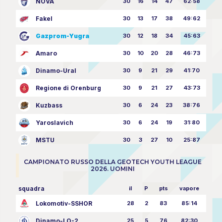
NOVA
30
16
14
47
62:58
Fakel
30
13
17
38
49:62
Gazprom-Yugra
30
12
18
34
45:63
Amaro
30
10
20
28
46:73
Dinamo-Ural
30
9
21
29
41:70
Regione di Orenburg
30
9
21
27
43:73
Kuzbass
30
6
24
23
38:76
Yaroslavich
30
6
24
19
31:80
MSTU
30
3
27
10
25:87
CAMPIONATO RUSSO DELLA GEOTECH YOUTH LEAGUE
2026. UOMINI
squadra
il
P
pts
vapore
Lokomotiv-SSHOR
28
2
83
85:14
Dinamo-LO-2
25
5
76
82:30