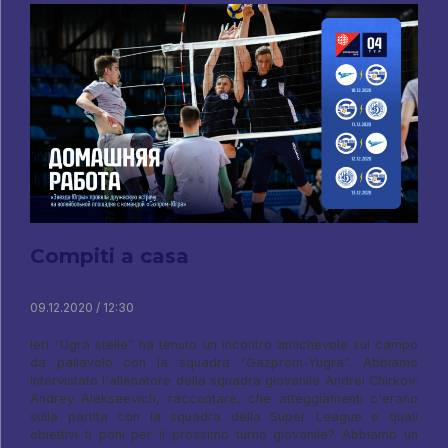
Compiti a casa
09.12.2020 / 12:30
Ieri “Ugra stelle” ha tenuto un incontro amichevole sul campo
da pallavolo con la squadra “Gazprom-Yugra”. Abbiamo
intervistato l'allenatore della squadra giovanile Andrei Chirkov:
Andrey Alekseevich, raccontare, che atteggiamenti c'erano
sulla partita con la squadra della Super League e quali
obiettivi ti poni per il prossimo turno giovanile? Abbiamo un