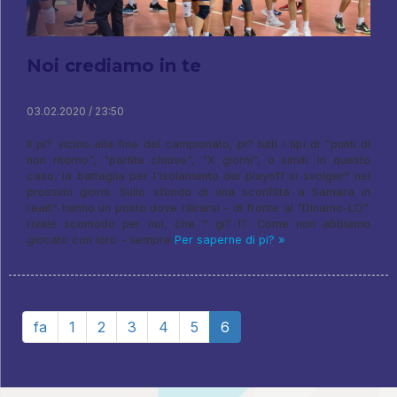
Noi crediamo in te
03.02.2020 / 23:50
Il pi? vicino alla fine del campionato, pi? tutti i tipi di "punti di
non ritorno", "partite chiave", "X giorni", o simili. In questo
caso, la battaglia per l'isolamento dei playoff si svolger? nei
prossimi giorni. Sullo sfondo di una sconfitta a Samara in
realt? hanno un posto dove ritirarsi - di fronte al "Dinamo-LO".
rivale scomodo per noi, che ? gi? l?. Come non abbiamo
giocato con loro - sempre
Per saperne di pi? »
fa
1
2
3
4
5
6