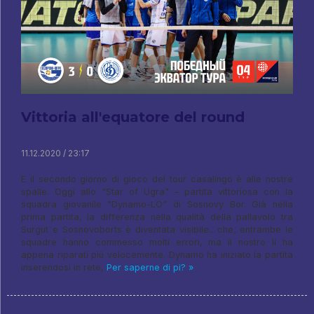
Vittoria all'equatore del round
11.12.2020 / 23:17
E il secondo giorno di gioco del tour casalingo è alle nostre
spalle. Oggi allo "Star of Ugra" – partita vittoriosa con la
squadra giovanile "Dynamo-LO" di Sosnovy Bor. Già nella
prima partita, la differenza nella qualità della pallavolo tra
Surgut e Sosnovoborts è diventata visibile.. che, entrambe le
squadre hanno commesso molti errori, ma il nostro li ha
appena riparati più velocemente. Dynamo ha iniziato la partita
inserendosi in rete,
Per saperne di pi? »