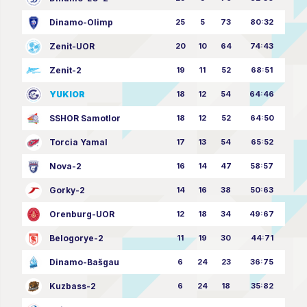
Dinamo-Olimp
25
5
73
80:32
Zenit-UOR
20
10
64
74:43
Zenit-2
19
11
52
68:51
YUKIOR
18
12
54
64:46
SSHOR Samotlor
18
12
52
64:50
Torcia Yamal
17
13
54
65:52
Nova-2
16
14
47
58:57
Gorky-2
14
16
38
50:63
Orenburg-UOR
12
18
34
49:67
Belogorye-2
11
19
30
44:71
Dinamo-Bašgau
6
24
23
36:75
Kuzbass-2
6
24
18
35:82