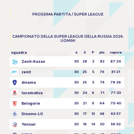
PROSSIMA PARTITA / SUPER LEAGUE
CAMPIONATO DELLA SUPER LEAGUE DELLA RUSSIA 2026.
UOMINI
squadra
e
il
P
pts
vapore
Zenit-Kazan
30
28
2
82
87:24
zenit
30
25
5
76
81:21
dinamo
30
25
5
74
79:26
locomotiva
30
24
6
71
77:33
Belogorie
30
21
9
64
70:40
Dinamo-LO
30
17
13
48
63:57
Yenisei
30
16
14
50
59:53