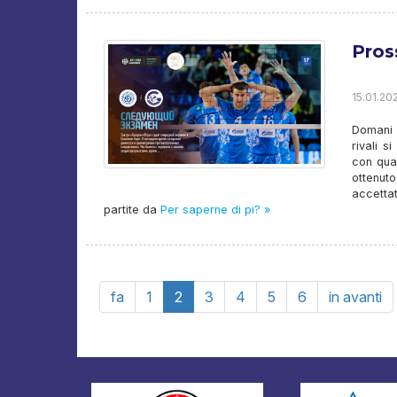
Pros
15.01.202
Domani 
rivali 
con qual
ottenuto
accetta
partite da
Per saperne di pi? »
fa
1
2
3
4
5
6
in avanti