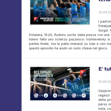
30.08.20
I padro
Potalyuk
Surgut 
Potaluka, 19:20, Rudnev, uscito dalla piazza con una 
hanno fatto uno scherzo pazzesco: Vishnevetsky si 
partita finale, ma la palla rimbalzò su Ivan e non m
questo episodio ha avuto un ruolo chiave nel gioco.
E' tu
25.08.20
Gazprom-
ragazzi
della p
perso in
nota, c