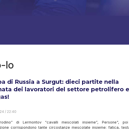
-lo
a di Russia a Surgut: dieci partite nella
nata dei lavoratori del settore petrolifero 
gas!
24 / 22:40
odino” di Lermontov “cavalli mescolati insieme”, Persone", poi
zione corrispondono tante circostanze mescolate insieme: fatica, test