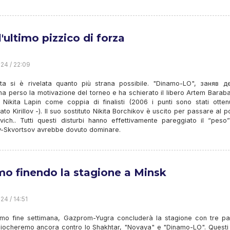
'ultimo pizzico di forza
24 / 22:09
ita si è rivelata quanto più strana possibile. "Dinamo-LO",
заняв д
 ha perso la motivazione del torneo e ha schierato il libero Artem Baraba
 Nikita Lapin come coppia di finalisti (2006 i punti sono stati ottenu
ato Kirillov -). Il suo sostituto Nikita Borchikov è uscito per passare al p
vich.. Tutti questi disturbi hanno effettivamente pareggiato il “peso”
ev-Skvortsov avrebbe dovuto dominare.
mo finendo la stagione a Minsk
24 / 14:51
simo fine settimana, Gazprom-Yugra concluderà la stagione con tre par
giocheremo ancora contro lo Shakhtar, "Novaya" e "Dinamo-LO". Questi 