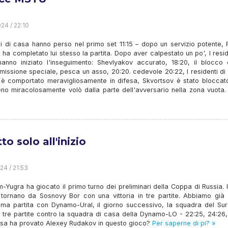
24 / 22:10
ni di casa hanno perso nel primo set 11:15 – dopo un servizio potente,
 ha completato lui stesso la partita. Dopo aver calpestato un po', I resid
hanno iniziato l'inseguimento: Shevlyakov accurato, 18:20, il blocco 
missione speciale, pesca un asso, 20:20. cedevole 20:22, I residenti di
è comportato meravigliosamente in difesa, Skvortsov è stato bloccato
eno miracolosamente volò dalla parte dell'avversario nella zona vuota.
tto solo all'inizio
24 / 21:53
Yugra ha giocato il primo turno dei preliminari della Coppa di Russia. I
 tornano da Sosnovy Bor con una vittoria in tre partite. Abbiamo già s
rima partita con Dynamo-Ural, il giorno successivo, la squadra del Sur
 tre partite contro la squadra di casa della Dynamo-LO - 22:25, 24:26,
osa ha provato Alexey Rudakov in questo gioco?
Per saperne di pi? »