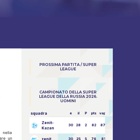
PROSSIMA PARTITA / SUPER
LEAGUE
CAMPIONATO DELLA SUPER
e
LEAGUE DELLA RUSSIA 2026.
UOMINI
squadra
e
il
P
pts
vapore
Zenit-
30
28
2
82
87:24
Kazan
 nella
are un
zenit
30
25
5
76
81:21