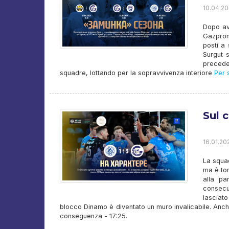
10.04.20
Dopo ave
Gazprom
posti a 
Surgut 
precede
squadre, lottando per la sopravvivenza interiore
Per s
Sul 
16.01.20
La squad
ma è tor
alla pa
consecut
lasciato
blocco Dinamo è diventato un muro invalicabile. Anche
conseguenza - 17:25.