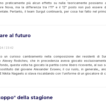
no praticamente più alcun effetto su nulla: teoricamente possiamo 
re Nova, ma la differenza tra l'11° e il 12° posto non può essere de
tale. Pertanto, il team Surgut continuerà, per cosa hai fatto nel prim
are al futuro
24 / 23:42
to un curioso cambiamento nella composizione dei residenti di Surg
o Alexey Rodichev, che in precedenza aveva giocato esclusivamente
 fondo, questa volta ha giocato la partita come libero ricevente, al suo s
sostituito dal giovane Alexander Evseev, il cui ruolo, in generale,, a
. E Nikita Nagaets si stava riscaldando con l'uniforme di un giocatore di
ntoppo" della stagione