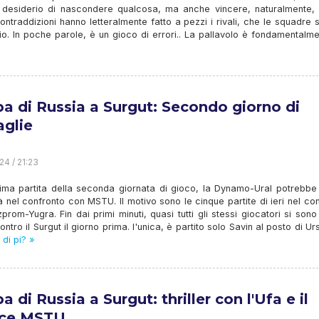
o, desiderio di nascondere qualcosa, ma anche vincere, naturalmente, 
ntraddizioni hanno letteralmente fatto a pezzi i rivali, che le squadre 
rio. In poche parole, è un gioco di errori.. La pallavolo è fondamentalm
a di Russia a Surgut: Secondo giorno di
aglie
24 / 21:23
rima partita della seconda giornata di gioco, la Dynamo-Ural potrebbe
tà nel confronto con MSTU. Il motivo sono le cinque partite di ieri nel co
rom-Yugra. Fin dai primi minuti, quasi tutti gli stessi giocatori si sono
ontro il Surgut il giorno prima. l'unica, è partito solo Savin al posto di Ur
di pi? »
 di Russia a Surgut: thriller con l'Ufa e il
ace MSTU