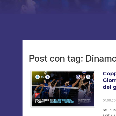
Post con tag: Dinamo
Copp
Gior
del 
01.09.20
Se “Bor
segnala