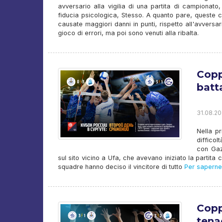
avversario alla vigilia di una partita di campionat
fiducia psicologica, Stesso. A quanto pare, queste co
causate maggiori danni in punti, rispetto all'avversa
gioco di errori, ma poi sono venuti alla ribalta.
Copp
batt
31.08.20
Nella p
difficol
con Gazp
sul sito vicino a Ufa, che avevano iniziato la partita c
squadre hanno deciso il vincitore di tutto
Per saperne 
Coppa
ten