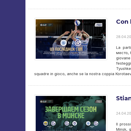
Con l
28.04.20
La part
место
,
giovane
festeggi
Tyushke
squadre in gioco, anche se la nostra coppia Korota
Stia
24.04.20
Il pros
Minsk, 