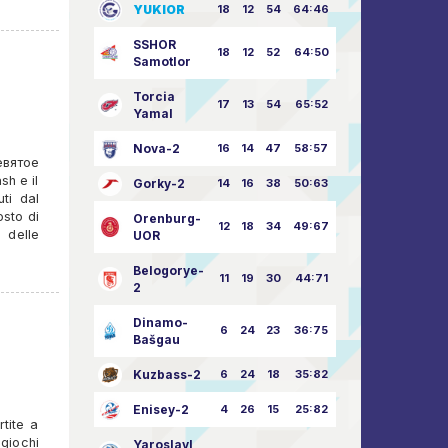
YUKIOR
18
12
54
64:46
SSHOR
18
12
52
64:50
Samotlor
Torcia
17
13
54
65:52
Yamal
Nova-2
16
14
47
58:57
евятое
sh e il
Gorky-2
14
16
38
50:63
ti dal
osto di
Orenburg-
12
18
34
49:67
 delle
UOR
Belogorye-
11
19
30
44:71
2
Dinamo-
6
24
23
36:75
Bašgau
Kuzbass-2
6
24
18
35:82
Enisey-2
4
26
15
25:82
tite a
giochi
Yaroslavl