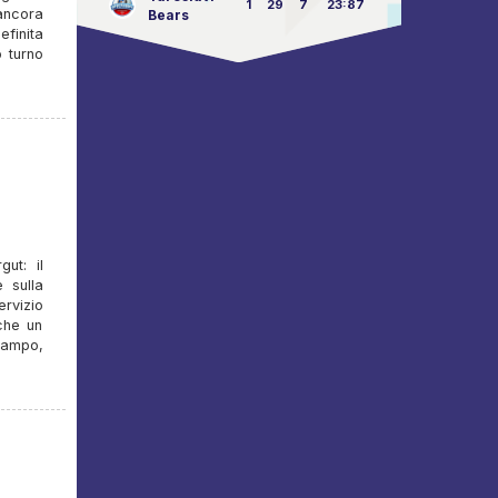
1
29
7
23:87
ancora
Bears
finita
o turno
ut: il
 sulla
ervizio
nche un
 campo,