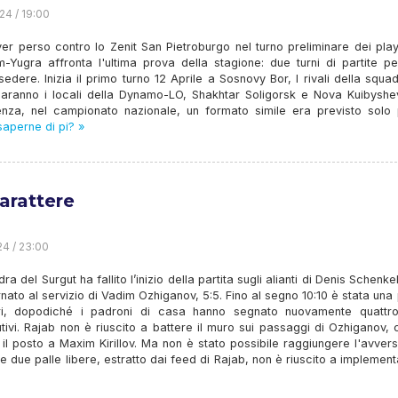
24 / 19:00
r perso contro lo Zenit San Pietroburgo nel turno preliminare dei play
-Yugra affronta l'ultima prova della stagione: due turni di partite pe
sedere. Inizia il primo turno 12 Aprile a Sosnovy Bor, I rivali della squa
saranno i locali della Dynamo-LO, Shakhtar Soligorsk e Nova Kuibyshev
nza, nel campionato nazionale, un formato simile era previsto solo 
aperne di pi? »
carattere
24 / 23:00
ra del Surgut ha fallito l’inizio della partita sugli alianti di Denis Schenkel
nato al servizio di Vadim Ozhiganov, 5:5. Fino al segno 10:10 è stata una 
ri, dopodiché i padroni di casa hanno segnato nuovamente quattro
ivi. Rajab non è riuscito a battere il muro sui passaggi di Ozhiganov,
 il posto a Maxim Kirillov. Ma non è stato possibile raggiungere l'avversa
 due palle libere, estratto dai feed di Rajab, non è riuscito a implement