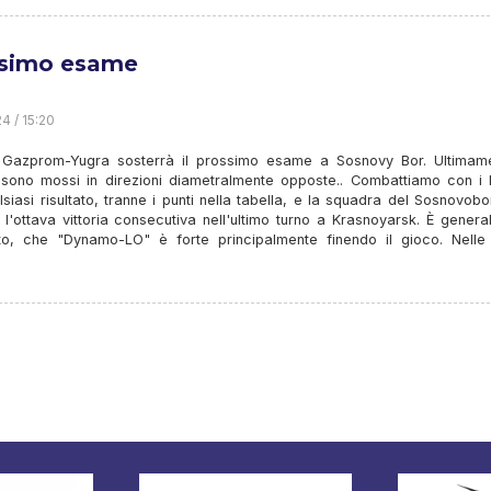
simo esame
4 / 15:20
Gazprom-Yugra sosterrà il prossimo esame a Sosnovy Bor. Ultimame
si sono mossi in direzioni diametralmente opposte.. Combattiamo con i 
siasi risultato, tranne i punti nella tabella, e la squadra del Sosnovob
 l'ottava vittoria consecutiva nell'ultimo turno a Krasnoyarsk. È gener
to, che "Dynamo-LO" è forte principalmente finendo il gioco. Nelle 