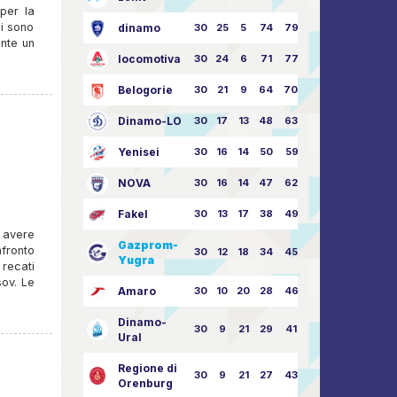
per la
si sono
dinamo
30
25
5
74
79:26
ente un
locomotiva
30
24
6
71
77:33
Belogorie
30
21
9
64
70:40
Dinamo-LO
30
17
13
48
63:57
Yenisei
30
16
14
50
59:53
NOVA
30
16
14
47
62:58
Fakel
30
13
17
38
49:62
 avere
Gazprom-
nfronto
30
12
18
34
45:63
Yugra
 recati
sov. Le
Amaro
30
10
20
28
46:73
Dinamo-
30
9
21
29
41:70
Ural
Regione di
30
9
21
27
43:73
Orenburg