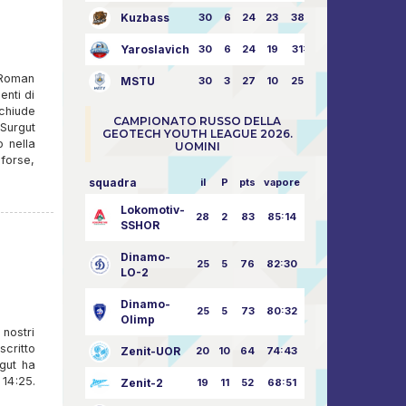
Kuzbass
30
6
24
23
38:76
Yaroslavich
30
6
24
19
31:80
 Roman
MSTU
30
3
27
10
25:87
enti di
chiude
CAMPIONATO RUSSO DELLA
 Surgut
GEOTECH YOUTH LEAGUE 2026.
 nella
UOMINI
 forse,
squadra
il
P
pts
vapore
Lokomotiv-
28
2
83
85:14
SSHOR
Dinamo-
25
5
76
82:30
LO-2
Dinamo-
25
5
73
80:32
Olimp
 nostri
critto
Zenit-UOR
20
10
64
74:43
gut ha
 14:25.
Zenit-2
19
11
52
68:51