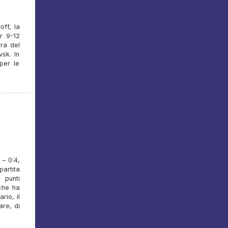
off, la
r 9-12
dra del
sk. In
per le
 – 0:4,
partita
 punti
 che ha
rio, il
are, di