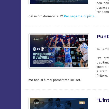
non han
bypassa
fondamen
del micro-torneo? 9-12
Per saperne di pi? »
Punt
14.04.20
C'è sta
capitan
linea di
è stato 
finitore
ma non si è mai presentato sul set.
"L'i