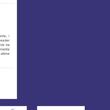
nte, i
leader
orsk ha
almente
ultime