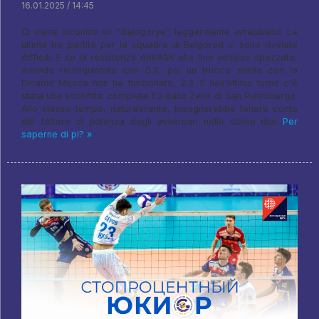
16.01.2025 / 14:45
Ci viene incontro un “Belogorye” leggermente arrabbiato: Le
ultime tre partite per la squadra di Belgorod si sono rivelate
difficili. E se la resistenza dell’ASK alla fine venisse spezzata,
avendo riconquistato con 0:2, poi un trucco simile con la
Dinamo Mosca non ha funzionato, 2:3. E nell'ultimo turno c'è
stata una sconfitta completa 1:3 dallo Zenit di San Pietroburgo.
Allo stesso tempo, naturalmente, bisognerebbe tenere conto
del fattore di potenza degli avversari nelle ultime due
Per
saperne di pi? »