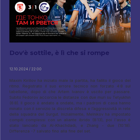
Dov'è sottile, è lì che si rompe
12.10.2024 / 22:00
Maxim Kirillov ha iniziato male la partita, ha fallito il gioco del
ritmo. Registrato il suo errore tecnico non forzato 4:8 sul
tabellone, dopo di che Artem Ivanov è uscito per passare.
Subito Fedorov accorcia le distanze con due muri su Tetyukhin
(6:8). Il gioco è andato a ondate, ma i padroni di casa hanno
minato con il servizio la discreta difesa e l’aggressività in rete
della squadra del Surgut. Inizialmente, Melnikov ha impostato
compiti complessi con un aliante ibrido (8:13), poi l'asso è
stato lanciato da Al-Khachdadi, e Zhang - due (10:18).
Differenza -7 salvato fino alla fine del set.