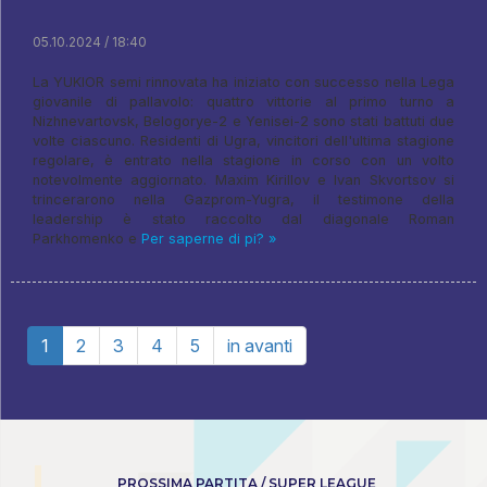
05.10.2024 / 18:40
La YUKIOR semi rinnovata ha iniziato con successo nella Lega
giovanile di pallavolo: quattro vittorie al primo turno a
Nizhnevartovsk, Belogorye-2 e Yenisei-2 sono stati battuti due
volte ciascuno. Residenti di Ugra, vincitori dell'ultima stagione
regolare, è entrato nella stagione in corso con un volto
notevolmente aggiornato. Maxim Kirillov e Ivan Skvortsov si
trincerarono nella Gazprom-Yugra, il testimone della
leadership è stato raccolto dal diagonale Roman
Parkhomenko e
Per saperne di pi? »
1
2
3
4
5
in avanti
PROSSIMA PARTITA / SUPER LEAGUE