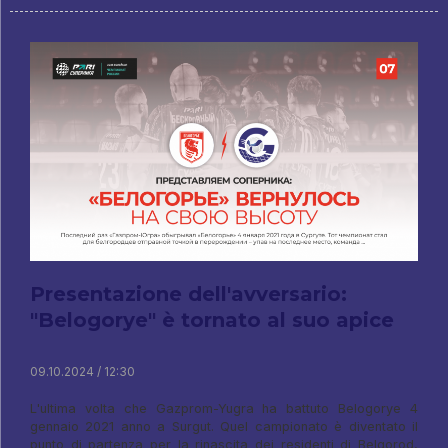
Presentazione dell'avversario:
"Belogorye" è tornato al suo apice
09.10.2024 / 12:30
L'ultima volta che Gazprom-Yugra ha battuto Belogorye 4
gennaio 2021 anno a Surgut. Quel campionato è diventato il
punto di partenza per la rinascita dei residenti di Belgorod,