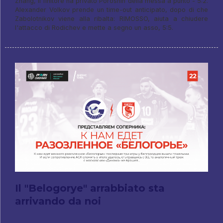
Zhang, il finitore ha privato Poroshin della messa a punto - 5:2.
Alexander Volkov prende un time-out anticipato, dopo di che
Zabolotnikov viene alla ribalta: RIMOSSO, aiuta a chiudere
l'attacco di Rodichev e mette a segno un asso, 5:5.
Il "Belogorye" arrabbiato sta
arrivando da noi