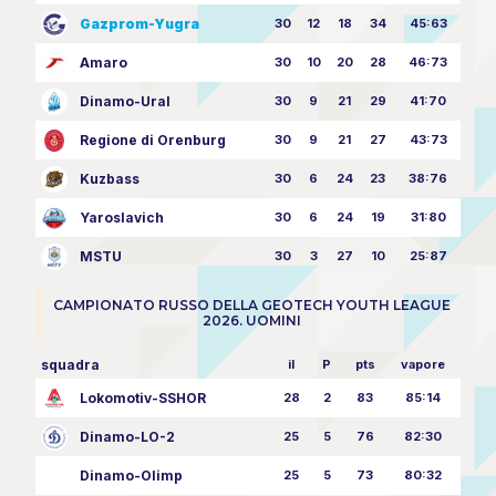
Gazprom-Yugra
30
12
18
34
45:63
Amaro
30
10
20
28
46:73
Dinamo-Ural
30
9
21
29
41:70
Regione di Orenburg
30
9
21
27
43:73
Kuzbass
30
6
24
23
38:76
Yaroslavich
30
6
24
19
31:80
MSTU
30
3
27
10
25:87
CAMPIONATO RUSSO DELLA GEOTECH YOUTH LEAGUE
2026. UOMINI
squadra
il
P
pts
vapore
Lokomotiv-SSHOR
28
2
83
85:14
Dinamo-LO-2
25
5
76
82:30
Dinamo-Olimp
25
5
73
80:32