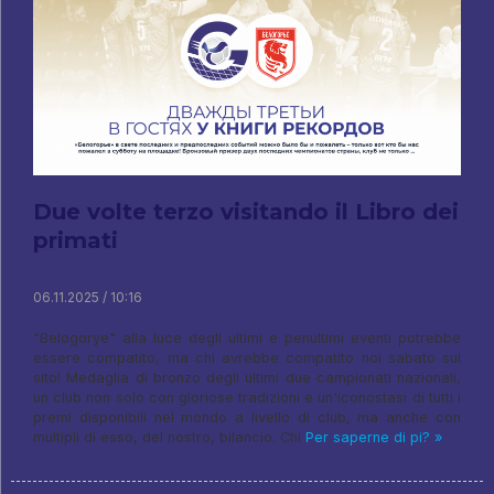
Due volte terzo visitando il Libro dei
primati
06.11.2025 / 10:16
"Belogorye" alla luce degli ultimi e penultimi eventi potrebbe
essere compatito, ma chi avrebbe compatito noi sabato sul
sito! Medaglia di bronzo degli ultimi due campionati nazionali,
un club non solo con gloriose tradizioni e un'iconostasi di tutti i
premi disponibili nel mondo a livello di club, ma anche con
multipli di esso, del nostro, bilancio. Chi
Per saperne di pi? »