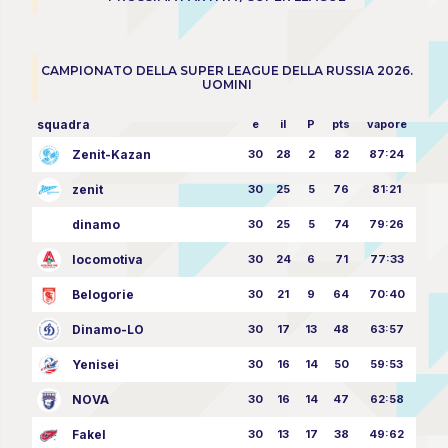
CAMPIONATO DELLA SUPER LEAGUE DELLA RUSSIA 2026.
UOMINI
squadra
e
il
P
pts
vapore
Zenit-Kazan
30
28
2
82
87:24
zenit
30
25
5
76
81:21
dinamo
30
25
5
74
79:26
locomotiva
30
24
6
71
77:33
Belogorie
30
21
9
64
70:40
Dinamo-LO
30
17
13
48
63:57
Yenisei
30
16
14
50
59:53
NOVA
30
16
14
47
62:58
Fakel
30
13
17
38
49:62