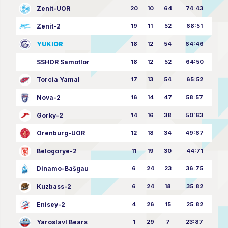
Zenit-UOR
20
10
64
74:43
Zenit-2
19
11
52
68:51
YUKIOR
18
12
54
64:46
SSHOR Samotlor
18
12
52
64:50
Torcia Yamal
17
13
54
65:52
Nova-2
16
14
47
58:57
Gorky-2
14
16
38
50:63
Orenburg-UOR
12
18
34
49:67
Belogorye-2
11
19
30
44:71
Dinamo-Bašgau
6
24
23
36:75
Kuzbass-2
6
24
18
35:82
Enisey-2
4
26
15
25:82
Yaroslavl Bears
1
29
7
23:87