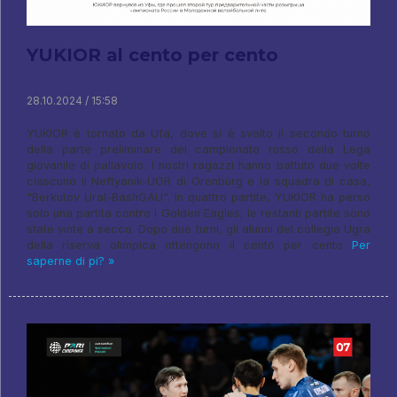
YUKIOR al cento per cento
28.10.2024 / 15:58
YUKIOR è tornato da Ufa, dove si è svolto il secondo turno
della parte preliminare del campionato russo della Lega
giovanile di pallavolo. I nostri ragazzi hanno battuto due volte
ciascuno il Neftyanik-UOR di Orenburg e la squadra di casa,
"Berkutov Ural-BashGAU". In quattro partite, YUKIOR ha perso
solo una partita contro i Golden Eagles, le restanti partite sono
state vinte a secco. Dopo due turni, gli alunni del collegio Ugra
della riserva olimpica ottengono il cento per cento
Per
saperne di pi? »