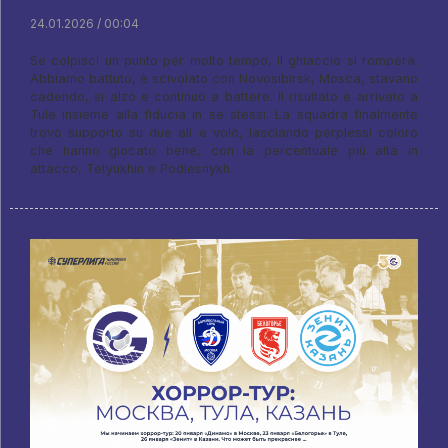
24.01.2026 / 00:04
Se colpisci un punto per molto tempo, il ghiaccio si romperà.
Abbiamo battuto, è scivolato con Novosibirsk, Mosca, stavano
cadendo, si alzò e continuò a battere. Il risultato è arrivato a
Tule insieme alla fiducia in se stessi. La squadra finalmente
trovò supporto su due ali e volò, lasciando perplessi coloro
che hanno giocato bene, con la percentuale più alta in
attacco, Tetyukhin e Podlesnykh.