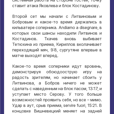
системная работа на стороне гостей
,
точку
ставит атака Яковлева и блок Костадинову
.
Второй сет мы начали с Литвиновым и
Бобровым и какое-то время держались в
кильватере соперника
. Andiamo a disegnare,
в
которых свои шансы находили Литвинов и
Костадинов
.
Ткачев вновь выбивает
Тетюхина из приема
,
Кириллов вколачивает
переходящий мяч
, 9:8,
сургутяне впервые в
матче выходят вперед
.
Какое-то время соперники идут вровень
,
демонстрируя обоюдоострую игру на
радость зрителям
,
но начинает сбоить у
Литвинова
,
а Бобров ничего не может
сделать с наведенным на блок пасом
, 13:17,
и
уступает место Серову
.
У того больше
возможностей проявить себя
,
но все – мимо
.
Удар в аут
,
срыв приема
, servire fuori, 15:21.
В
концовке Вишневецкий меняет на задней