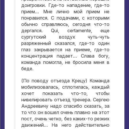
доигровки
.
Где-то нападение
,
где-то
прием… Мне лично мой прием не
понравился
.
С подачами
,
с которыми
обычно справляюсь
,
сегодня что-то
дергался
. Qui, certamente,
еще
сургутский воздух чуть-чуть
разряженный сказался
,
где-то один
глаз закрывается на приеме
,
где-то
концентрация падает… Слава богу
,
команда помогла
,
не бросила меня в
беде
.
(
По поводу отъезда Крецу
)
Команда
мобилизовалась
,
сплотилась
,
каждый
хочет показать что-то
,
чтобы
нивелировать отъезд тренера
.
Сергею
Андреевичу надо спасибо сказать
,
за
то что он вошел очень плавно на этот
пост
,
очень четко
,
без каких-то резких
движений… На него действительно