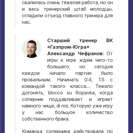
свалилась очень тяжелая работа
,
но он
и весь тренерский штаб молодцы
,
сгладили отъезд главного тренера для
нас
.
Старший тренер ВК
«Газпром-Югра»
Александр Чефранов
:
От
игры к игре ждем чего-то
большего
,
но сегодня
каждое начало партии было
провальным
.
Начинать
0:4, 1:5
с
командой такого класса… Тяжело
догонять
, blocco su Ropavka,
когда
соперник поддавливает и играет
намного чище
, di noi.
Которую уже игру
у нас большое количество
собственного брака
.
Команда соперника действовала по