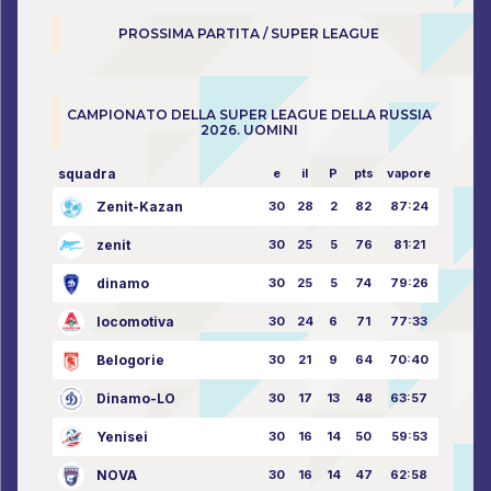
PROSSIMA PARTITA / SUPER LEAGUE
CAMPIONATO DELLA SUPER LEAGUE DELLA RUSSIA
2026. UOMINI
squadra
e
il
P
pts
vapore
Zenit-Kazan
30
28
2
82
87:24
zenit
30
25
5
76
81:21
dinamo
30
25
5
74
79:26
locomotiva
30
24
6
71
77:33
Belogorie
30
21
9
64
70:40
Dinamo-LO
30
17
13
48
63:57
Yenisei
30
16
14
50
59:53
NOVA
30
16
14
47
62:58