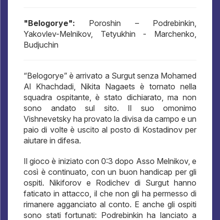
"Belogorye":
Poroshin – Podrebinkin,
Yakovlev-Melnikov, Tetyukhin - Marchenko,
Budjuchin
“Belogorye” è arrivato a Surgut senza Mohamed
Al Khachdadi, Nikita Nagaets è tornato nella
squadra ospitante, è stato dichiarato, ma non
sono andato sul sito. Il suo omonimo
Vishnevetsky ha provato la divisa da campo e un
paio di volte è uscito al posto di Kostadinov per
aiutare in difesa.
Il gioco è iniziato con 0:3 dopo Asso Melnikov, e
così è continuato, con un buon handicap per gli
ospiti. Nikiforov e Rodichev di Surgut hanno
faticato in attacco, il che non gli ha permesso di
rimanere agganciato al conto. E anche gli ospiti
sono stati fortunati: Podrebinkin ha lanciato a