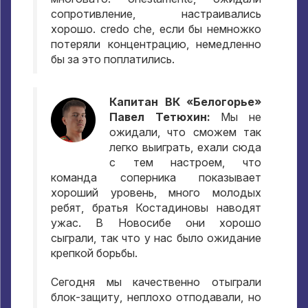
сопротивление
,
настраивались
хорошо
. credo che,
если бы немножко
потеряли концентрацию
,
немедленно
бы за это поплатились
.
Капитан ВК «Белогорье»
Павел Тетюхин
:
Мы не
ожидали
,
что сможем так
легко выиграть
,
ехали сюда
с тем настроем
,
что
команда соперника показывает
хороший уровень
,
много молодых
ребят
,
братья Костадиновы наводят
ужас
.
В Новосибе они хорошо
сыграли
,
так что у нас было ожидание
крепкой борьбы
.
Сегодня мы качественно отыграли
блок-защиту
,
неплохо отподавали
,
но