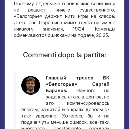
Поэтому отдельные героические вспышки и
не решают ничего существенного
,
«Белогорье» держит нити игры на классе
.
Даже пас Порошина мимо темпа не имеет
никакого значения
, 19:24.
Команды
обмениваются ошибками на подаче
, 20:25.
Commenti dopo la partita:
Главный тренер ВК
«Белогорье» Сергей
Баранов
:
Немного не
задалась атака в центре
,
но
это компенсировалось
блоком
,
защитой и в краях довольно-
таки уверенно
.
Хотелось бы и на
подаче чуть меньше ошибок
,
все-таки
многовато
. onestamente,
ожидали