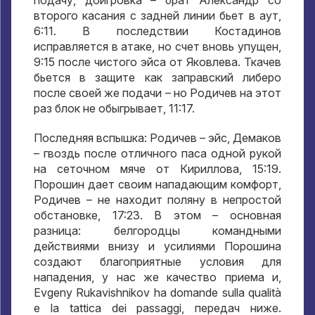
подачу
,
доигровка – брат Александр со
второго касания с задней линии бьет в аут
,
6:11.
В последствии Костадинов
исправляется в атаке
,
но счет вновь упущен
,
9:15
после чистого эйса от Яковлева
.
Ткачев
бьется в защите как заправский либеро
после своей же подачи – но Родичев на этот
раз блок не обыгрывает
, 11:17.
Последняя вспышка
:
Родичев – эйс
,
Демаков
– гвоздь после отличного паса одной рукой
на сеточном мяче от Кириллова
, 15:19.
Порошин дает своим нападающим комфорт
,
Родичев – не находит поляну в непростой
обстановке
, 17:23.
В этом – основная
разница
:
белгородцы командными
действиями внизу и усилиями Порошина
создают благоприятные условия для
нападения
,
у нас же качество приема и
,
Evgeny Rukavishnikov ha domande sulla qualità
e la tattica dei passaggi,
передач ниже
.