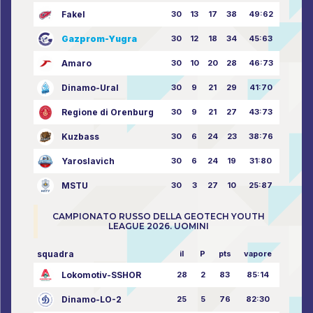
Fakel
30
13
17
38
49:62
Gazprom-Yugra
30
12
18
34
45:63
Amaro
30
10
20
28
46:73
Dinamo-Ural
30
9
21
29
41:70
Regione di Orenburg
30
9
21
27
43:73
Kuzbass
30
6
24
23
38:76
Yaroslavich
30
6
24
19
31:80
MSTU
30
3
27
10
25:87
CAMPIONATO RUSSO DELLA GEOTECH YOUTH
LEAGUE 2026. UOMINI
squadra
il
P
pts
vapore
Lokomotiv-SSHOR
28
2
83
85:14
Dinamo-LO-2
25
5
76
82:30