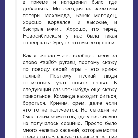
в приеме и нападении было где
добавлять
.
Мы сегодня не заметили
потери Мохамеда
,
Ванек молодец
,
хорошо ворвался
,
и высокие
,
и
быстрые мячи… Хорошо
,
что перед
Новосибирском у нас была такая
проверка в Сургуте
,
что мы ее прошли
.
Как я сыграл – это вообще… меня за
слово «вайб» ругали
,
поэтому скажу
по поводу своей игры – это кринж
полный
.
Поэтому пускай люди
потихоньку учат новые слова
.
В
следующий раз что-нибудь еще скажу
прикольное
.
Команда выходит биться
,
бороться
.
Кричим
,
орем
,
даже если
что-то не получается
.
Но сегодня не
было таких моментов
,
где у нас сильно
не получалось серийно
.
Просто было
много нелепых касаний
,
которые могли
превратиться в качественные хорошие