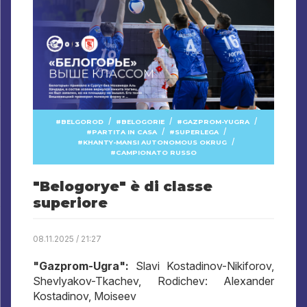
/
/
/
BELGOROD
BELOGORIE
GAZPROM-YUGRA
/
/
PARTITA IN CASA
SUPERLEGA
/
KHANTY-MANSI AUTONOMOUS OKRUG
CAMPIONATO RUSSO
"Belogorye" è di classe
superiore
08.11.2025 / 21:27
"Gazprom-Ugra":
Slavi Kostadinov-Nikiforov,
Shevlyakov-Tkachev, Rodichev: Alexander
Kostadinov, Moiseev