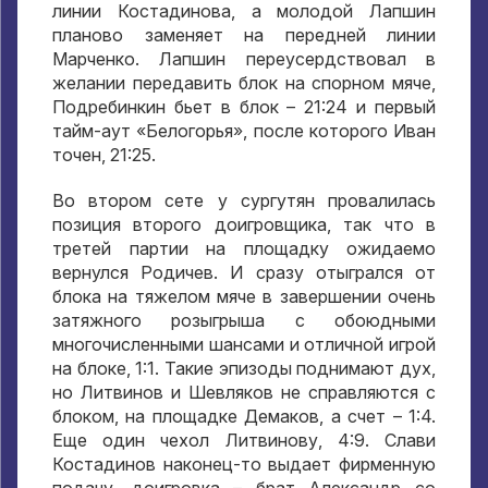
линии Костадинова
,
а молодой Лапшин
планово заменяет на передней линии
Марченко
.
Лапшин переусердствовал в
желании передавить блок на спорном мяче
,
Подребинкин бьет в блок –
21:24
и первый
тайм-аут «Белогорья»
,
после которого Иван
точен
, 21:25.
Во втором сете у сургутян провалилась
позиция второго доигровщика
,
так что в
третей партии на площадку ожидаемо
вернулся Родичев
.
И сразу отыгрался от
блока на тяжелом мяче в завершении очень
затяжного розыгрыша с обоюдными
многочисленными шансами и отличной игрой
на блоке
, 1:1.
Такие эпизоды поднимают дух
,
но Литвинов и Шевляков не справляются с
блоком
,
на площадке Демаков
,
а счет –
1:4.
Еще один чехол Литвинову
, 4:9.
Слави
Костадинов наконец-то выдает фирменную