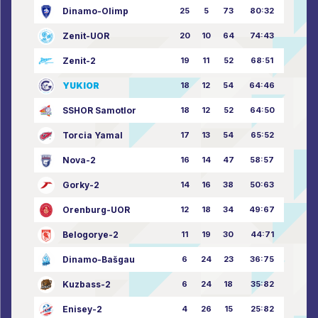
Dinamo-Olimp
25
5
73
80:32
Zenit-UOR
20
10
64
74:43
Zenit-2
19
11
52
68:51
YUKIOR
18
12
54
64:46
SSHOR Samotlor
18
12
52
64:50
Torcia Yamal
17
13
54
65:52
Nova-2
16
14
47
58:57
Gorky-2
14
16
38
50:63
Orenburg-UOR
12
18
34
49:67
Belogorye-2
11
19
30
44:71
Dinamo-Bašgau
6
24
23
36:75
Kuzbass-2
6
24
18
35:82
Enisey-2
4
26
15
25:82