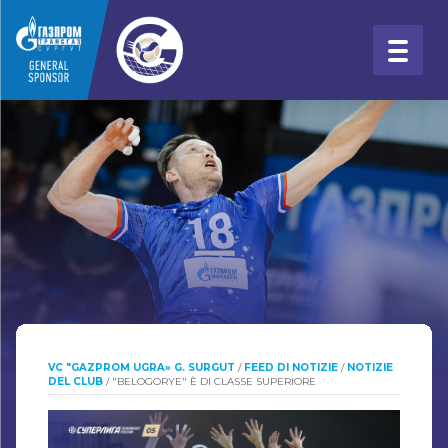
VC "GAZPROM UGRA» G. SURGUT
/
FEED DI NOTIZIE
/
NOTIZIE
DEL CLUB
/
"BELOGORYE" È DI CLASSE SUPERIORE