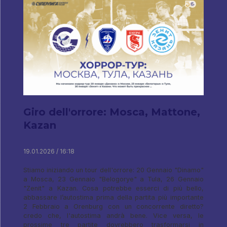
Giro dell'orrore: Mosca, Mattone,
Kazan
19.01.2026 / 16:18
Stiamo iniziando un tour dell'orrore: 20 Gennaio "Dinamo"
a Mosca, 23 Gennaio "Belogorye" a Tula, 26 Gennaio
"Zenit" a Kazan. Cosa potrebbe esserci di più bello,
abbassare l’autostima prima della partita più importante
2 Febbraio a Orenburg con un concorrente diretto?
credo che, l'autostima andrà bene. Vice versa, le
prossime tre partite dovrebbero trasformarsi in