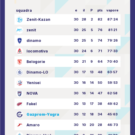
squadra
e
il
P
pts
vapore
Zenit-Kazan
30
28
2
82
87:24
zenit
30
25
5
76
81:21
dinamo
30
25
5
74
79:26
locomotiva
30
24
6
71
77:33
Belogorie
30
21
9
64
70:40
Dinamo-LO
30
17
13
48
63:57
Yenisei
30
16
14
50
59:53
NOVA
30
16
14
47
62:58
Fakel
30
13
17
38
49:62
Gazprom-Yugra
30
12
18
34
45:63
Amaro
30
10
20
28
46:73