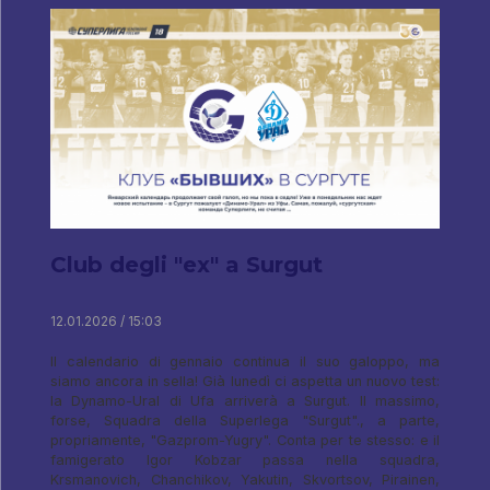
Club degli "ex" a Surgut
12.01.2026 / 15:03
Il calendario di gennaio continua il suo galoppo, ma
siamo ancora in sella! Già lunedì ci aspetta un nuovo test:
la Dynamo-Ural di Ufa arriverà a Surgut. Il massimo,
forse, Squadra della Superlega "Surgut"., a parte,
propriamente, "Gazprom-Yugry". Conta per te stesso: e il
famigerato Igor Kobzar passa nella squadra,
Krsmanovich, Chanchikov, Yakutin, Skvortsov, Pirainen,