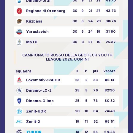
Dinamo-Ural
30
9
21
29
41:70
Regione di Orenburg
30
9
21
27
43:73
Kuzbass
30
6
24
23
38:76
Yaroslavich
30
6
24
19
31:80
MSTU
30
3
27
10
25:87
CAMPIONATO RUSSO DELLA GEOTECH YOUTH
LEAGUE 2026. UOMINI
squadra
il
P
pts
vapore
Lokomotiv-SSHOR
28
2
83
85:14
Dinamo-LO-2
25
5
76
82:30
Dinamo-Olimp
25
5
73
80:32
Zenit-UOR
20
10
64
74:43
Zenit-2
19
11
52
68:51
YUKIOR
18
12
54
64:46