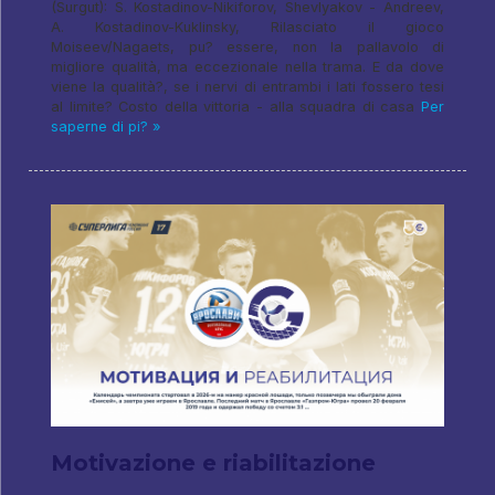
(Surgut): S. Kostadinov-Nikiforov, Shevlyakov - Andreev,
A. Kostadinov-Kuklinsky, Rilasciato il gioco
Moiseev/Nagaets, pu? essere, non la pallavolo di
migliore qualità, ma eccezionale nella trama. E da dove
viene la qualità?, se i nervi di entrambi i lati fossero tesi
al limite? Costo della vittoria - alla squadra di casa
Per
saperne di pi? »
Motivazione e riabilitazione