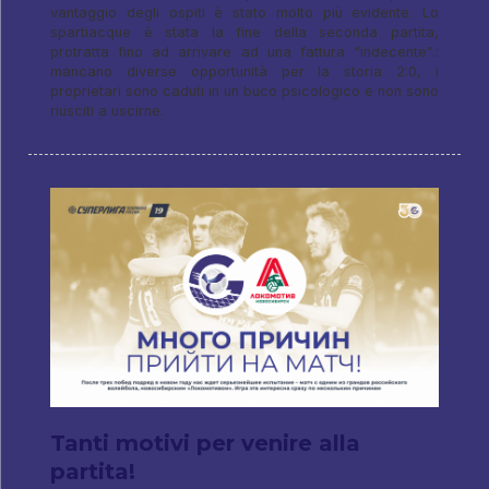
vantaggio degli ospiti è stato molto più evidente. Lo
spartiacque è stata la fine della seconda partita,
protratta fino ad arrivare ad una fattura “indecente”.:
mancano diverse opportunità per la storia 2:0, i
proprietari sono caduti in un buco psicologico e non sono
riusciti a uscirne.
Tanti motivi per venire alla
partita!