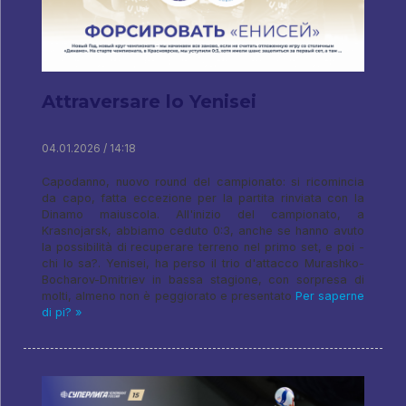
Attraversare lo Yenisei
04.01.2026 / 14:18
Capodanno, nuovo round del campionato: si ricomincia
da capo, fatta eccezione per la partita rinviata con la
Dinamo maiuscola. All'inizio del campionato, a
Krasnojarsk, abbiamo ceduto 0:3, anche se hanno avuto
la possibilità di recuperare terreno nel primo set, e poi -
chi lo sa?. Yenisei, ha perso il trio d'attacco Murashko-
Bocharov-Dmitriev in bassa stagione, con sorpresa di
molti, almeno non è peggiorato e presentato
Per saperne
di pi? »