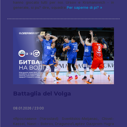
hanno giocato tutti per noi. Ursov e Krsmanovich - in
generale, si pu? dire, squadra
Per saperne di pi? »
Battaglia del Volga
08.01.2026 / 23:00
«Ярославич» (Yaroslavl): Sventitskis-Meljanac, Chivel-
Kassel, Nasri – Bobrov, Dragunov/Laptev Gazprom-Yugra