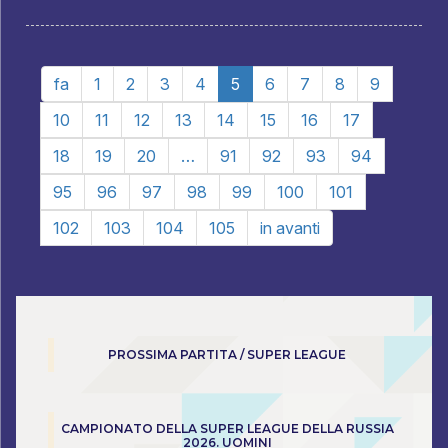
fa
1
2
3
4
5
6
7
8
9
10
11
12
13
14
15
16
17
18
19
20
…
91
92
93
94
95
96
97
98
99
100
101
102
103
104
105
in avanti
PROSSIMA PARTITA / SUPER LEAGUE
CAMPIONATO DELLA SUPER LEAGUE DELLA RUSSIA
2026. UOMINI