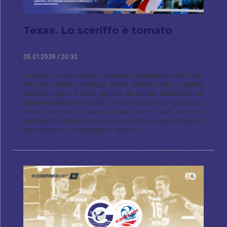
Texas. Lo sceriffo è tornato
05.01.2026 / 20:32
I padroni di casa hanno sostenuto l'andamento del tour,
con una vittoria casalinga pulita. Questa volta la partita
Gazprom-Ugra è stata guidata da Rafael Khabibullin ed
era impossibile non notarlo, che la squadra ha giocato in
modo raccolto e deciso. Cosa non si può dire dei
residenti di Krasnoyarsk, che ha avuto evidenti problemi
nel prendere e, in seguito, in attacco.