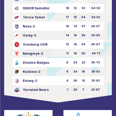
SSHOR Samotlor
18
12
52
64:50
Torcia Yamal
17
13
54
65:52
Nova-2
16
14
47
58:57
Gorky-2
14
16
38
50:63
Orenburg-UOR
12
18
34
49:67
Belogorye-2
11
19
30
44:71
Dinamo-Bašgau
6
24
23
36:75
Kuzbass-2
6
24
18
35:82
Enisey-2
4
26
15
25:82
Yaroslavl Bears
1
29
7
23:87