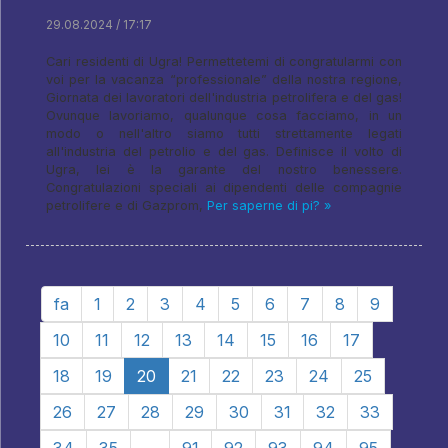
29.08.2024 / 17:17
Cari residenti di Ugra! Permettetemi di congratularmi con
voi per la vacanza “professionale” della nostra regione,
Giornata dei lavoratori dell'industria petrolifera e del gas!
Ovunque lavoriamo, qualunque cosa facciamo, in un
modo o nell'altro siamo tutti strettamente legati
all'industria del petrolio e del gas. Definisce il volto di
Ugra, lei è la garante del nostro benessere.
Congratulazioni speciali ai dipendenti delle compagnie
petrolifere e di Gazprom,
Per saperne di pi? »
fa
1
2
3
4
5
6
7
8
9
10
11
12
13
14
15
16
17
18
19
20
21
22
23
24
25
26
27
28
29
30
31
32
33