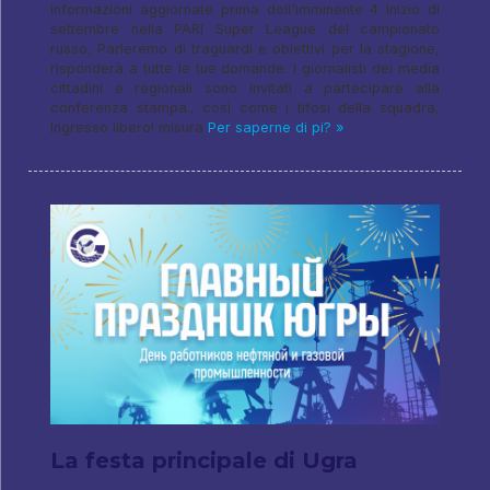
informazioni aggiornate prima dell'imminente 4 Inizio di
settembre nella PARI Super League del campionato
russo, Parleremo di traguardi e obiettivi per la stagione,
risponderà a tutte le tue domande. I giornalisti dei media
cittadini e regionali sono invitati a partecipare alla
conferenza stampa., così come i tifosi della squadra,
Ingresso libero! misura
Per saperne di pi? »
La festa principale di Ugra