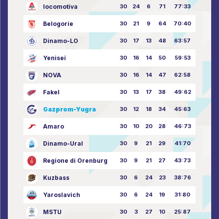
locomotiva
30
24
6
71
77:33
Belogorie
30
21
9
64
70:40
Dinamo-LO
30
17
13
48
63:57
Yenisei
30
16
14
50
59:53
NOVA
30
16
14
47
62:58
Fakel
30
13
17
38
49:62
Gazprom-Yugra
30
12
18
34
45:63
Amaro
30
10
20
28
46:73
Dinamo-Ural
30
9
21
29
41:70
Regione di Orenburg
30
9
21
27
43:73
Kuzbass
30
6
24
23
38:76
Yaroslavich
30
6
24
19
31:80
MSTU
30
3
27
10
25:87