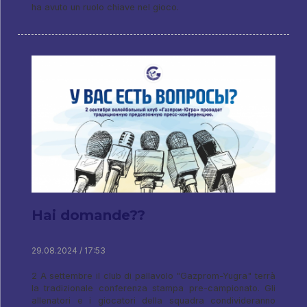
ha avuto un ruolo chiave nel gioco.
Hai domande??
29.08.2024 / 17:53
2 A settembre il club di pallavolo "Gazprom-Yugra" terrà
la tradizionale conferenza stampa pre-campionato. Gli
allenatori e i giocatori della squadra condivideranno