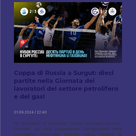
Coppa di Russia a Surgut: dieci
partite nella Giornata dei
lavoratori del settore petrolifero
e del gas!
01.09.2024 / 22:40
Se “Borodino” di Lermontov “cavalli mescolati insieme”,
Persone", poi nella segnalazione corrispondono tante
circostanze mescolate insieme: fatica, testare un