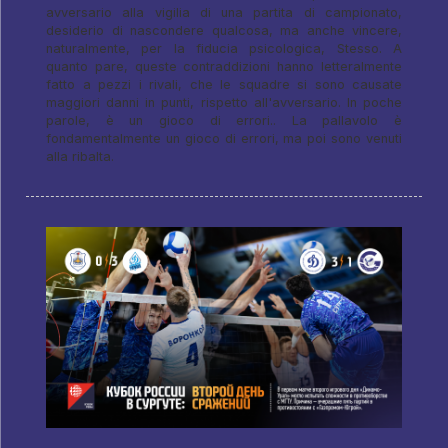
avversario alla vigilia di una partita di campionato,
desiderio di nascondere qualcosa, ma anche vincere,
naturalmente, per la fiducia psicologica, Stesso. A
quanto pare, queste contraddizioni hanno letteralmente
fatto a pezzi i rivali, che le squadre si sono causate
maggiori danni in punti, rispetto all'avversario. In poche
parole, è un gioco di errori.. La pallavolo è
fondamentalmente un gioco di errori, ma poi sono venuti
alla ribalta.