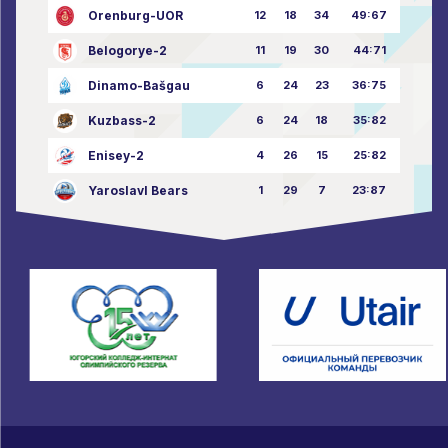
Orenburg-UOR
12
18
34
49:67
Belogorye-2
11
19
30
44:71
Dinamo-Bašgau
6
24
23
36:75
Kuzbass-2
6
24
18
35:82
Enisey-2
4
26
15
25:82
Yaroslavl Bears
1
29
7
23:87