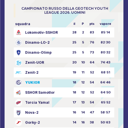
CAMPIONATO RUSSO DELLA GEOTECH YOUTH
LEAGUE 2026. UOMINI
squadra
il
P
pts
vapore
Lokomotiv-SSHOR
28
2
83
85:14
Dinamo-LO-2
25
5
76
82:30
Dinamo-Olimp
25
5
73
80:32
Zenit-UOR
20
10
64
74:43
Zenit-2
19
11
52
68:51
YUKIOR
18
12
54
64:46
SSHOR Samotlor
18
12
52
64:50
Torcia Yamal
17
13
54
65:52
Nova-2
16
14
47
58:57
Gorky-2
14
16
38
50:63