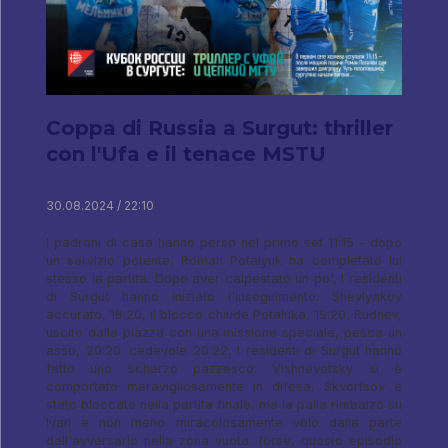
Coppa di Russia a Surgut: thriller
con l'Ufa e il tenace MSTU
30.08.2024 / 22:10
I padroni di casa hanno perso nel primo set 11:15 – dopo
un servizio potente, Roman Potalyuk ha completato lui
stesso la partita. Dopo aver calpestato un po', I residenti
di Surgut hanno iniziato l'inseguimento: Shevlyakov
accurato, 18:20, il blocco chiude Potaluka, 19:20, Rudnev,
uscito dalla piazza con una missione speciale, pesca un
asso, 20:20. cedevole 20:22, I residenti di Surgut hanno
fatto uno scherzo pazzesco: Vishnevetsky si è
comportato meravigliosamente in difesa, Skvortsov è
stato bloccato nella partita finale, ma la palla rimbalzò su
Ivan e non meno miracolosamente volò dalla parte
dell'avversario nella zona vuota. forse, questo episodio