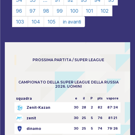
34
35
…
91
92
93
94
95
96
97
98
99
100
101
102
103
104
105
in avanti
PROSSIMA PARTITA / SUPER LEAGUE
CAMPIONATO DELLA SUPER LEAGUE DELLA RUSSIA
2026. UOMINI
squadra
e
il
P
pts
vapore
Zenit-Kazan
30
28
2
82
87:24
zenit
30
25
5
76
81:21
dinamo
30
25
5
74
79:26