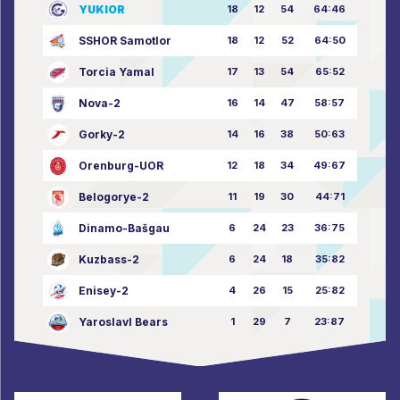
YUKIOR
18
12
54
64:46
SSHOR Samotlor
18
12
52
64:50
Torcia Yamal
17
13
54
65:52
Nova-2
16
14
47
58:57
Gorky-2
14
16
38
50:63
Orenburg-UOR
12
18
34
49:67
Belogorye-2
11
19
30
44:71
Dinamo-Bašgau
6
24
23
36:75
Kuzbass-2
6
24
18
35:82
Enisey-2
4
26
15
25:82
Yaroslavl Bears
1
29
7
23:87