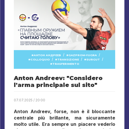
/
/
АНТОН АНДРЕЕВ
GAZPROM-YUGRA
/
/
/
COLLOQUIO
TRANSIZIONE
SURGUT
TRASFERIMENTO
Anton Andreev: "Considero
l'arma principale sul sito"
07.07.2025 / 20:00
Anton Andreev, forse, non è il bloccante
centrale più brillante, ma sicuramente
molto utile. Era sempre un piacere vederlo