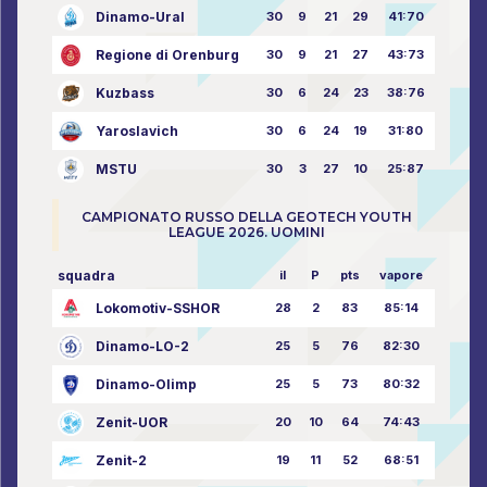
Dinamo-Ural
30
9
21
29
41:70
Regione di Orenburg
30
9
21
27
43:73
Kuzbass
30
6
24
23
38:76
Yaroslavich
30
6
24
19
31:80
MSTU
30
3
27
10
25:87
CAMPIONATO RUSSO DELLA GEOTECH YOUTH
LEAGUE 2026. UOMINI
squadra
il
P
pts
vapore
Lokomotiv-SSHOR
28
2
83
85:14
Dinamo-LO-2
25
5
76
82:30
Dinamo-Olimp
25
5
73
80:32
Zenit-UOR
20
10
64
74:43
Zenit-2
19
11
52
68:51