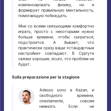
компенсировать физику
,
но и
формирует правильную ментальность
,
помогающую побеждать
.
Мне со всеми связующими комфортно
играть
,
просто с некоторыми нужно
больше времени
,
чтобы сыграться
,
подстроится
.
А бывает
,
что
практически сразу ваши «стандартные
настройки» совпадают
.
В Сургуте
связки хорошие
, sicuro,
что проблем не
будет
.
Sulla preparazione per la stagione
Adesso sono a Kazan,
и
свободного времени
,
onestamente,
совсем
немного
.
Если не