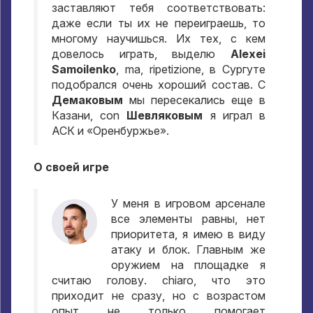
заставляют тебя соответствовать
:
даже если ты их не переиграешь
,
то
многому научишься
.
Их тех
,
с кем
довелось играть
,
выделю
Alexei
Samoilenko
, ma, ripetizione,
в Сургуте
подобрался очень хороший состав
. C
Демаковым
мы пересекались еще в
Казани
, con
Шевляковым
я играл в
АСК и «Оренбуржье»
.
О своей игре
У меня в игровом арсенале
все элементы равны
,
нет
приоритета
,
я имею в виду
атаку и блок
.
Главным же
оружием на площадке я
считаю голову
. chiaro,
что это
приходит не сразу
,
но с возрастом
опыт не только помогает