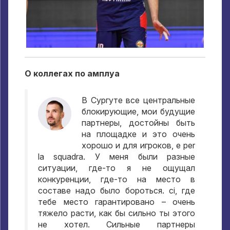
О коллегах по амплуa
В Сургуте все центральные
блокирующие
,
мои будущие
партнеры
,
достойны быть
на площадке и это очень
хорошо и для игроков
, e per
la squadra.
У меня были разные
ситуации
,
где-то я не ощущал
конкуренции
,
где-то на место в
составе надо было бороться
. ci,
где
тебе место гарантировано – очень
тяжело расти
,
как бы сильно ты этого
не хотел
.
Сильные партнеры