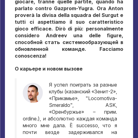
giocare, tranne quelle partite, quando ha
parlato contro Gazprom-Yugra. Ora Anton
proverà la divisa della squadra del Surgut e
tutti ci aspettiamo il suo caratteristico
gioco efficace. Dirò di più: personalmente
considero Andreev una delle figure,
способной стать системообразующей в
обновленной команде
. Facciamo
conoscenza!
О карьере и новом вызове
Я успел поиграть за разные
клубы
(
казанский «Зенит-2»
,
«Прикамье»
, "Locomotiva-
Smeraldo", ASK,
«Оренбуржье» – прим
.
ordine.),
и абсолютно каждая команда
много мне дала
. È successo,
что я
почти везде задерживался на