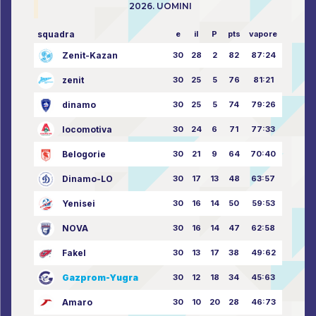
2026. UOMINI
squadra
e
il
P
pts
vapore
Zenit-Kazan
30
28
2
82
87:24
zenit
30
25
5
76
81:21
dinamo
30
25
5
74
79:26
locomotiva
30
24
6
71
77:33
Belogorie
30
21
9
64
70:40
Dinamo-LO
30
17
13
48
63:57
Yenisei
30
16
14
50
59:53
NOVA
30
16
14
47
62:58
Fakel
30
13
17
38
49:62
Gazprom-Yugra
30
12
18
34
45:63
Amaro
30
10
20
28
46:73