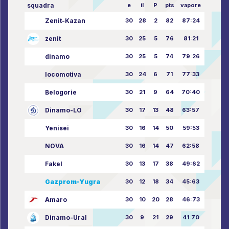
squadra
e
il
P
pts
vapore
Zenit-Kazan
30
28
2
82
87:24
zenit
30
25
5
76
81:21
dinamo
30
25
5
74
79:26
locomotiva
30
24
6
71
77:33
Belogorie
30
21
9
64
70:40
Dinamo-LO
30
17
13
48
63:57
Yenisei
30
16
14
50
59:53
NOVA
30
16
14
47
62:58
Fakel
30
13
17
38
49:62
Gazprom-Yugra
30
12
18
34
45:63
Amaro
30
10
20
28
46:73
Dinamo-Ural
30
9
21
29
41:70