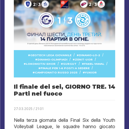
/
/
GEOTECH LEGA GIOVANILE
DINAMO-LO-2
/
/
DINAMO-OLIMPIADI
ZENIT-UOR
/
/
/
LOKOMOTIV-SHOR
SURGUT
FAKEL-YAMAL
/
FINALE PER 1-6 POSTI A SEDERE
/
CAMPIONATO RUSSO 2025
YUKIOR
Il finale dei sei, GIORNO TRE. 14
Parti nel fuoco
27.03.2025 / 21:01
Nella terza giornata della Final Six della Youth
Volleyball League, le squadre hanno giocato