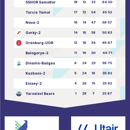
SSHOR Samotlor
18
12
52
64:50
Torcia Yamal
17
13
54
65:52
Nova-2
16
14
47
58:57
Gorky-2
14
16
38
50:63
Orenburg-UOR
12
18
34
49:67
Belogorye-2
11
19
30
44:71
Dinamo-Bašgau
6
24
23
36:75
Kuzbass-2
6
24
18
35:82
Enisey-2
4
26
15
25:82
Yaroslavl Bears
1
29
7
23:87