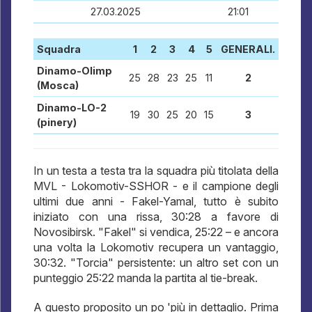
27.03.2025
21:01
Squadra
1
2
3
4
5
GENERALI.
Dinamo-Olimp
25
28
23
25
11
2
(Mosca)
Dinamo-LO-2
19
30
25
20
15
3
(pinery)
In un testa a testa tra la squadra più titolata della
MVL - Lokomotiv-SSHOR - e il campione degli
ultimi due anni - Fakel-Yamal, tutto è subito
iniziato con una rissa, 30:28 a favore di
Novosibirsk. "Fakel" si vendica, 25:22 – e ancora
una volta la Lokomotiv recupera un vantaggio,
30:32. "Torcia" persistente: un altro set con un
punteggio 25:22 manda la partita al tie-break.
A questo proposito un po 'più in dettaglio. Prima