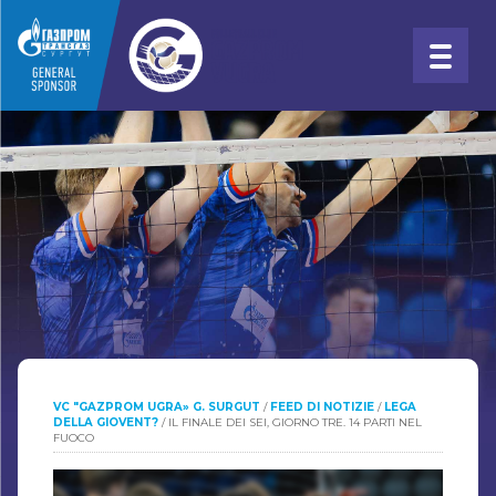
VC "GAZPROM UGRA» G. SURGUT
/
FEED DI NOTIZIE
/
LEGA
DELLA GIOVENT?
/
IL FINALE DEI SEI, GIORNO TRE. 14 PARTI NEL
FUOCO