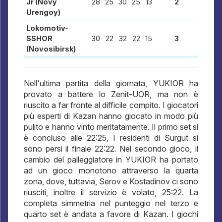
Jr (Novy
28
25
30
25
13
2
Urengoy)
Lokomotiv-
SSHOR
30
22
32
22
15
3
(Novosibirsk)
Nell'ultima partita della giornata, YUKIOR ha
provato a battere lo Zenit-UOR, ma non è
riuscito a far fronte al difficile compito. I giocatori
più esperti di Kazan hanno giocato in modo più
pulito e hanno vinto meritatamente. Il primo set si
è concluso alle 22:25, I residenti di Surgut si
sono persi il finale 22:22. Nel secondo gioco, il
cambio del palleggiatore in YUKIOR ha portato
ad un gioco monotono attraverso la quarta
zona, dove, tuttavia, Serov e Kostadinov ci sono
riusciti, inoltre il servizio è volato, 25:22. La
completa simmetria nel punteggio nel terzo e
quarto set è andata a favore di Kazan. I giochi