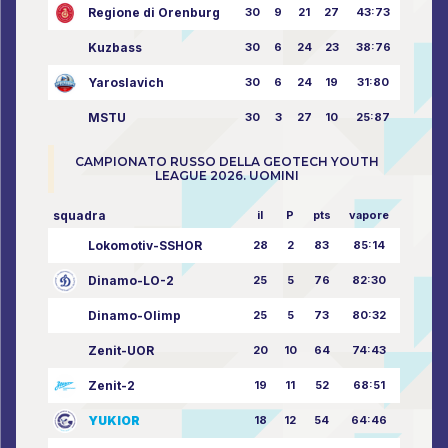
Regione di Orenburg
30
9
21
27
43:73
Kuzbass
30
6
24
23
38:76
Yaroslavich
30
6
24
19
31:80
MSTU
30
3
27
10
25:87
CAMPIONATO RUSSO DELLA GEOTECH YOUTH
LEAGUE 2026. UOMINI
squadra
il
P
pts
vapore
Lokomotiv-SSHOR
28
2
83
85:14
Dinamo-LO-2
25
5
76
82:30
Dinamo-Olimp
25
5
73
80:32
Zenit-UOR
20
10
64
74:43
Zenit-2
19
11
52
68:51
YUKIOR
18
12
54
64:46