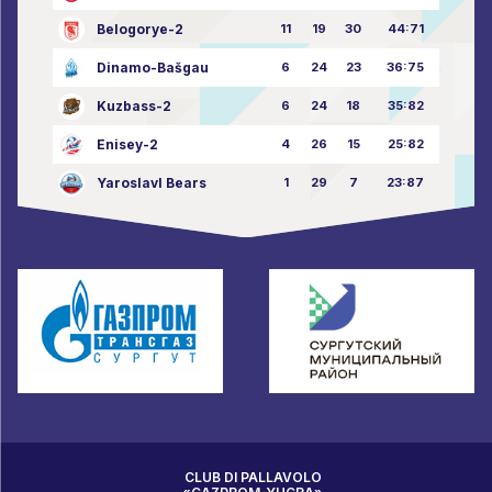
Belogorye-2
11
19
30
44:71
Dinamo-Bašgau
6
24
23
36:75
Kuzbass-2
6
24
18
35:82
Enisey-2
4
26
15
25:82
Yaroslavl Bears
1
29
7
23:87
CLUB DI PALLAVOLO