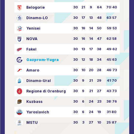
Belogorie
30
21
9
64
70:40
Dinamo-LO
30
17
13
48
63:57
Yenisei
30
16
14
50
59:53
NOVA
30
16
14
47
62:58
Fakel
30
13
17
38
49:62
Gazprom-Yugra
30
12
18
34
45:63
Amaro
30
10
20
28
46:73
Dinamo-Ural
30
9
21
29
41:70
Regione di Orenburg
30
9
21
27
43:73
Kuzbass
30
6
24
23
38:76
Yaroslavich
30
6
24
19
31:80
MSTU
30
3
27
10
25:87