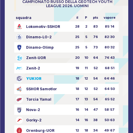
CAMPIONATO RUSSO DELLA GEOTECH YOUTH
LEAGUE 2026. UOMINI
squadra
il
P
pts
vapore
Lokomotiv-SSHOR
28
2
83
85:14
Dinamo-LO-2
25
5
76
82:30
Dinamo-Olimp
25
5
73
80:32
Zenit-UOR
20
10
64
74:43
Zenit-2
19
11
52
68:51
YUKIOR
18
12
54
64:46
SSHOR Samotlor
18
12
52
64:50
Torcia Yamal
17
13
54
65:52
Nova-2
16
14
47
58:57
Gorky-2
14
16
38
50:63
Orenburg-UOR
12
18
34
49:67