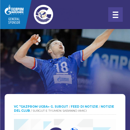
VC "GAZPROM UGRA» G. SURGUT
/
FEED DI NOTIZIE
/
NOTIZIE
DEL CLUB
/
SURGUT E TYUMEN SARANNO AMICI