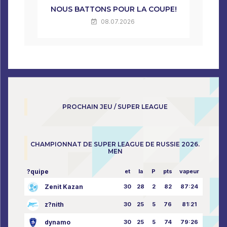
NOUS BATTONS POUR LA COUPE!
08.07.2026
PROCHAIN JEU / SUPER LEAGUE
CHAMPIONNAT DE SUPER LEAGUE DE RUSSIE 2026.
MEN
?quipe
et
la
P
pts
vapeur
Zenit Kazan
30
28
2
82
87:24
z?nith
30
25
5
76
81:21
dynamo
30
25
5
74
79:26