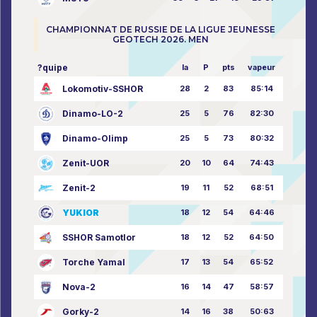
CHAMPIONNAT DE RUSSIE DE LA LIGUE JEUNESSE
GEOTECH 2026. MEN
?quipe
la
P
pts
vapeur
Lokomotiv-SSHOR
28
2
83
85:14
Dinamo-LO-2
25
5
76
82:30
Dinamo-Olimp
25
5
73
80:32
Zenit-UOR
20
10
64
74:43
Zenit-2
19
11
52
68:51
YUKIOR
18
12
54
64:46
SSHOR Samotlor
18
12
52
64:50
Torche Yamal
17
13
54
65:52
Nova-2
16
14
47
58:57
Gorky-2
14
16
38
50:63