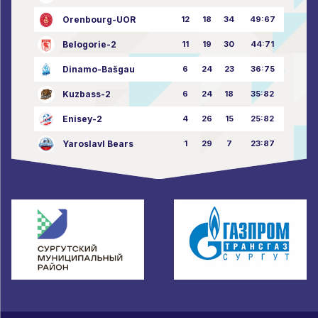
Orenbourg-UOR
12
18
34
49:67
Belogorie-2
11
19
30
44:71
Dinamo-Bašgau
6
24
23
36:75
Kuzbass-2
6
24
18
35:82
Enisey-2
4
26
15
25:82
Yaroslavl Bears
1
29
7
23:87