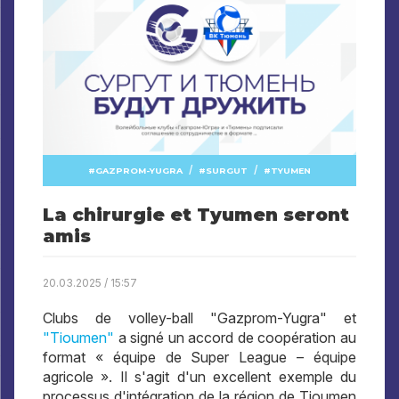
/
/
GAZPROM-YUGRA
SURGUT
TYUMEN
La chirurgie et Tyumen seront
amis
20.03.2025 / 15:57
Clubs de volley-ball "Gazprom-Yugra" et
"Tioumen"
a signé un accord de coopération au
format « équipe de Super League – équipe
agricole ». Il s'agit d'un excellent exemple du
processus d'intégration de la région de Tioumen