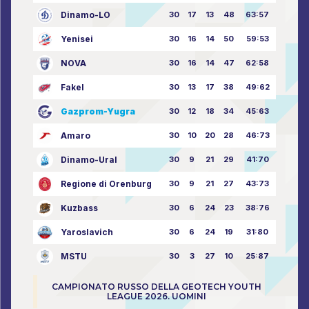
Dinamo-LO
30
17
13
48
63:57
Yenisei
30
16
14
50
59:53
NOVA
30
16
14
47
62:58
Fakel
30
13
17
38
49:62
Gazprom-Yugra
30
12
18
34
45:63
Amaro
30
10
20
28
46:73
Dinamo-Ural
30
9
21
29
41:70
Regione di Orenburg
30
9
21
27
43:73
Kuzbass
30
6
24
23
38:76
Yaroslavich
30
6
24
19
31:80
MSTU
30
3
27
10
25:87
CAMPIONATO RUSSO DELLA GEOTECH YOUTH
LEAGUE 2026. UOMINI