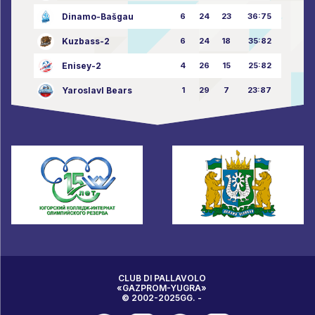
Dinamo-Bašgau
6
24
23
36:75
Kuzbass-2
6
24
18
35:82
Enisey-2
4
26
15
25:82
Yaroslavl Bears
1
29
7
23:87
CLUB DI PALLAVOLO
«GAZPROM-YUGRA»
© 2002-2025GG. -