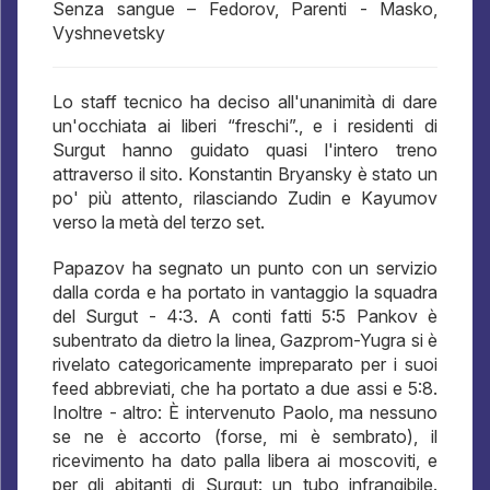
Senza sangue – Fedorov, Parenti - Masko,
Vyshnevetsky
Lo staff tecnico ha deciso all'unanimità di dare
un'occhiata ai liberi “freschi”., e i residenti di
Surgut hanno guidato quasi l'intero treno
attraverso il sito. Konstantin Bryansky è stato un
po' più attento, rilasciando Zudin e Kayumov
verso la metà del terzo set.
Papazov ha segnato un punto con un servizio
dalla corda e ha portato in vantaggio la squadra
del Surgut - 4:3. A conti fatti 5:5 Pankov è
subentrato da dietro la linea, Gazprom-Yugra si è
rivelato categoricamente impreparato per i suoi
feed abbreviati, che ha portato a due assi e 5:8.
Inoltre - altro: È intervenuto Paolo, ma nessuno
se ne è accorto (forse, mi è sembrato), il
ricevimento ha dato palla libera ai moscoviti, e
per gli abitanti di Surgut: un tubo infrangibile.