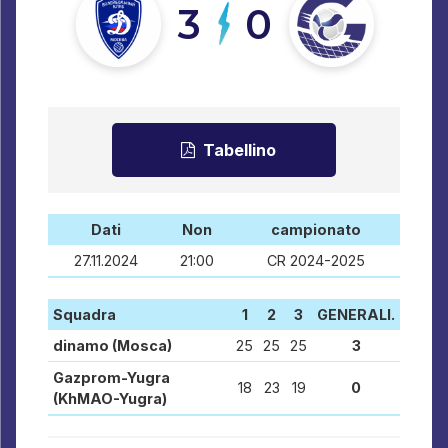
3
0
Tabellino
Dati
Non
campionato
27.11.2024
21:00
CR 2024-2025
Squadra
1
2
3
GENERALI.
dinamo (Mosca)
25
25
25
3
Gazprom-Yugra
18
23
19
0
(KhMAO-Yugra)