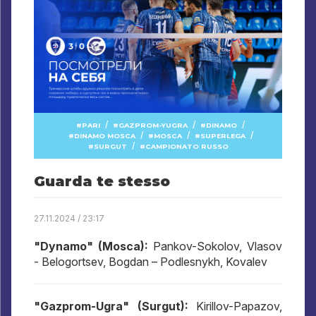
/
/
/
PARI
GAZPROM-YUGRA
DINAMO
/
/
/
DINAMO MOSCA
MOSCA
SUPERLEGA
/
SURGUT
CAMPIONATO RUSSO
Guarda te stesso
27.11.2024 / 23:17
"Dynamo" (Mosca):
Pankov-Sokolov, Vlasov
- Belogortsev, Bogdan – Podlesnykh, Kovalev
"Gazprom-Ugra" (Surgut):
Kirillov-Papazov,