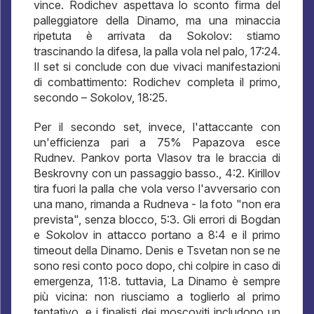
vince. Rodichev aspettava lo sconto firma del
palleggiatore della Dinamo, ma una minaccia
ripetuta è arrivata da Sokolov: stiamo
trascinando la difesa, la palla vola nel palo, 17:24.
Il set si conclude con due vivaci manifestazioni
di combattimento: Rodichev completa il primo,
secondo – Sokolov, 18:25.
Per il secondo set, invece, l'attaccante con
un'efficienza pari a 75% Papazova esce
Rudnev. Pankov porta Vlasov tra le braccia di
Beskrovny con un passaggio basso., 4:2. Kirillov
tira fuori la palla che vola verso l'avversario con
una mano, rimanda a Rudneva - la foto "non era
prevista", senza blocco, 5:3. Gli errori di Bogdan
e Sokolov in attacco portano a 8:4 e il primo
timeout della Dinamo. Denis e Tsvetan non se ne
sono resi conto poco dopo, chi colpire in caso di
emergenza, 11:8. tuttavia, La Dinamo è sempre
più vicina: non riusciamo a toglierlo al primo
tentativo, e i finalisti dei moscoviti includono un