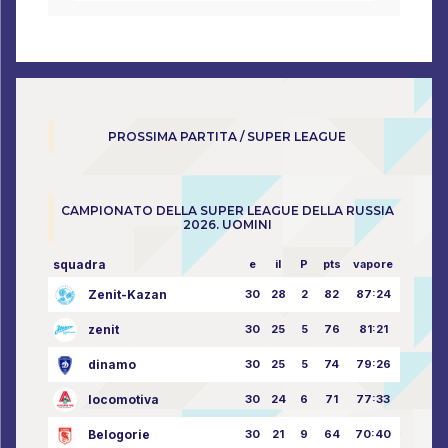
PROSSIMA PARTITA / SUPER LEAGUE
CAMPIONATO DELLA SUPER LEAGUE DELLA RUSSIA
2026. UOMINI
squadra
e
il
P
pts
vapore
Zenit-Kazan
30
28
2
82
87:24
zenit
30
25
5
76
81:21
dinamo
30
25
5
74
79:26
locomotiva
30
24
6
71
77:33
Belogorie
30
21
9
64
70:40