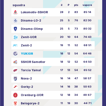
squadra
il
P
pts
vapore
Lokomotiv-SSHOR
28
2
83
85:14
Dinamo-LO-2
25
5
76
82:30
Dinamo-Olimp
25
5
73
80:32
Zenit-UOR
20
10
64
74:43
Zenit-2
19
11
52
68:51
YUKIOR
18
12
54
64:46
SSHOR Samotlor
18
12
52
64:50
Torcia Yamal
17
13
54
65:52
Nova-2
16
14
47
58:57
Gorky-2
14
16
38
50:63
Orenburg-UOR
12
18
34
49:67
Belogorye-2
11
19
30
44:71