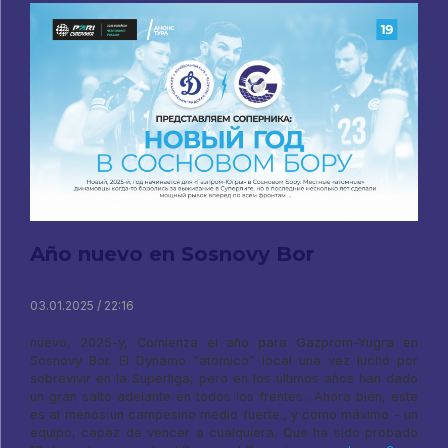
Año nuevo en Sosnovy Bor
03.01.2025 / 22:16
nuevo, 2025-y, Comienza el año para Gazprom-Yugra en
Sosnovy Bor. El Dynamo “atómico” local una vez luchó por
sobrevivir en la Superliga, pero en los últimos años han dado
un gran salto adelante en todos los frentes.. Ahora bien, este
es al menos un campesino medio fuerte., y como máximo - un
equipo, capaz de vencer a cualquiera. Que ha sido probado