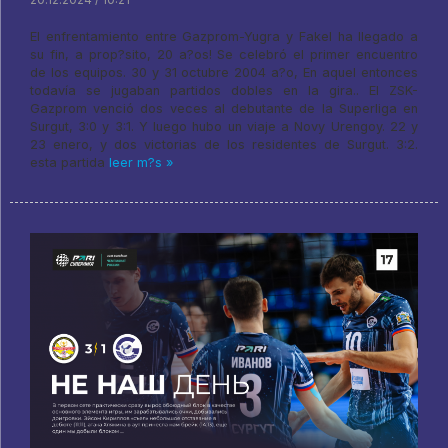
El enfrentamiento entre Gazprom-Yugra y Fakel ha llegado a
su fin, a prop?sito, 20 a?os! Se celebró el primer encuentro
de los equipos. 30 y 31 octubre 2004 a?o, En aquel entonces
todavía se jugaban partidos dobles en la gira.. El ZSK-
Gazprom venció dos veces al debutante de la Superliga en
Surgut, 3:0 y 3:1. Y luego hubo un viaje a Novy Urengoy. 22 y
23 enero, y dos victorias de los residentes de Surgut. 3:2.
esta partida
leer m?s »