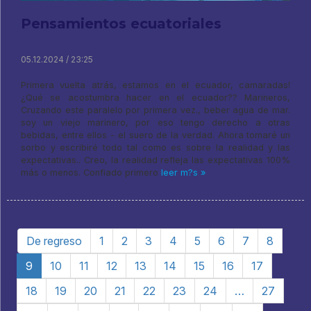
Pensamientos ecuatoriales
05.12.2024 / 23:25
Primera vuelta atrás, estamos en el ecuador, camaradas!
¿Qué se acostumbra hacer en el ecuador?? Marineros,
Cruzando este paralelo por primera vez., beber agua de mar.
soy un viejo marinero, por eso tengo derecho a otras
bebidas, entre ellos - el suero de la verdad. Ahora tomaré un
sorbo y escribiré todo tal como es sobre la realidad y las
expectativas.. Creo, la realidad refleja las expectativas 100%
más o menos. Confiado primero
leer m?s »
De regreso
1
2
3
4
5
6
7
8
9
10
11
12
13
14
15
16
17
18
19
20
21
22
23
24
…
27