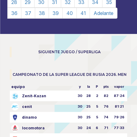
28
29
30
31
32
33
34
35
36
37
38
39
40
41
Adelante
SIGUIENTE JUEGO / SUPERLIGA
CAMPEONATO DE LA SUPER LEAGUE DE RUSIA 2026. MEN
equipo
y
la
P
pts
vapor
Zenit-Kazan
30
28
2
82
87:24
cenit
30
25
5
76
81:21
dinamo
30
25
5
74
79:26
locomotora
30
24
6
71
77:33