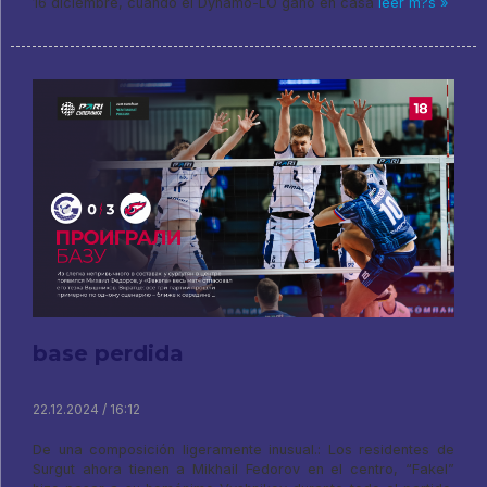
16 diciembre, cuando el Dynamo-LO ganó en casa
leer m?s »
base perdida
22.12.2024 / 16:12
De una composición ligeramente inusual.: Los residentes de
Surgut ahora tienen a Mikhail Fedorov en el centro, “Fakel”