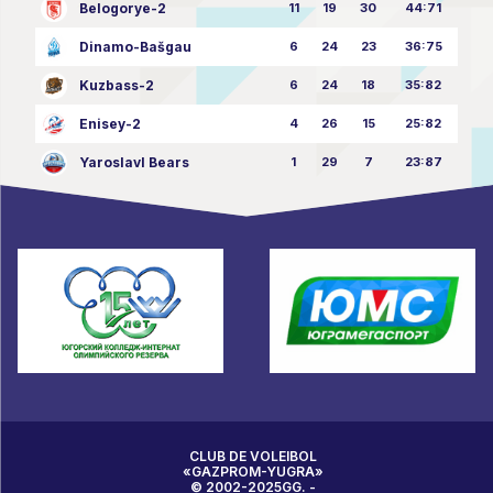
Belogorye-2
11
19
30
44:71
Dinamo-Bašgau
6
24
23
36:75
Kuzbass-2
6
24
18
35:82
Enisey-2
4
26
15
25:82
Yaroslavl Bears
1
29
7
23:87
CLUB DE VOLEIBOL
«GAZPROM-YUGRA»
© 2002-2025GG. -