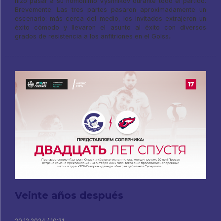
hizo pasar a su homónimo Vyshnikov durante todo el partido.
Brevemente: Las tres partes pasaron aproximadamente un
escenario: más cerca del medio, los invitados extrajeron un
éxito cómodo y llevaron el asunto al éxito con diversos
grados de resistencia a los anfitriones en el Golss..
Veinte años después
20.12.2024 / 10:21