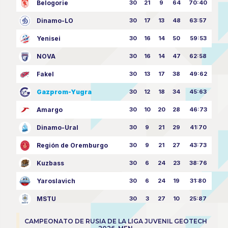
Belogorie
30
21
9
64
70:40
Dinamo-LO
30
17
13
48
63:57
Yenisei
30
16
14
50
59:53
NOVA
30
16
14
47
62:58
Fakel
30
13
17
38
49:62
Gazprom-Yugra
30
12
18
34
45:63
Amargo
30
10
20
28
46:73
Dinamo-Ural
30
9
21
29
41:70
Región de Oremburgo
30
9
21
27
43:73
Kuzbass
30
6
24
23
38:76
Yaroslavich
30
6
24
19
31:80
MSTU
30
3
27
10
25:87
CAMPEONATO DE RUSIA DE LA LIGA JUVENIL GEOTECH