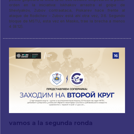
orden en la iniciativa: Iskhakov arrastra el golpe de
Shevlyakov, Zubov contraataca, Piskarev hace frente al
ataque de Rodichev – Zubov está ahí otra vez, 3:6. Segundo
bloque de MSTU, esta vez en Masko, trae la brecha a menos
4 (8:12).
vamos a la segunda ronda