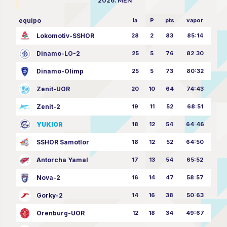
2026. MEN
equipo
la
P
pts
vapor
Lokomotiv-SSHOR
28
2
83
85:14
Dinamo-LO-2
25
5
76
82:30
Dinamo-Olimp
25
5
73
80:32
Zenit-UOR
20
10
64
74:43
Zenit-2
19
11
52
68:51
YUKIOR
18
12
54
64:46
SSHOR Samotlor
18
12
52
64:50
Antorcha Yamal
17
13
54
65:52
Nova-2
16
14
47
58:57
Gorky-2
14
16
38
50:63
Orenburg-UOR
12
18
34
49:67