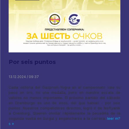
Por seis puntos
13.12.2024 / 09:37
Cada victoria del Gazprom-Yugra en el campeonato vale su
peso en oro, no una medalla, pero en nuestra escala de
valores no menos importante. El próximo partido del sábado
en Oremburgo es uno de esos, del que hablan - por seis
puntos. Nuestros competidores directos, logró ir de Neftyanik
a Orenburg, Quieren olvidar rápidamente la pesadilla de la
segunda vuelta en Surgut y engancharse a la carrera.
leer m?
s »