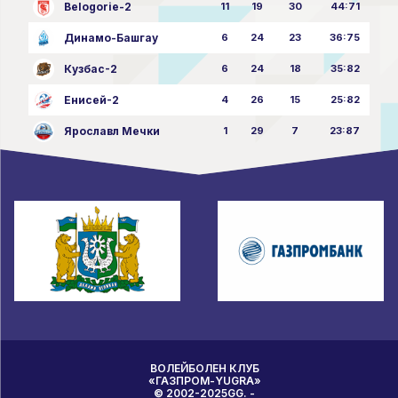
Belogorie-2
11
19
30
44:71
Динамо-Башгау
6
24
23
36:75
Кузбас-2
6
24
18
35:82
Енисей-2
4
26
15
25:82
Ярославл Мечки
1
29
7
23:87
ВОЛЕЙБОЛЕН КЛУБ
«ГАЗПРОМ-YUGRA»
© 2002-2025GG. -