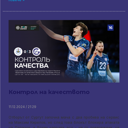
Контрол на качеството
11.12.2024 / 21:29
Отборът от Сургут започна мача с два пробива на сервис
на Максим Кирилов, но след това блокът блокира атаката
на Папазов, и Рохин направи асо - не го повярвахме, че