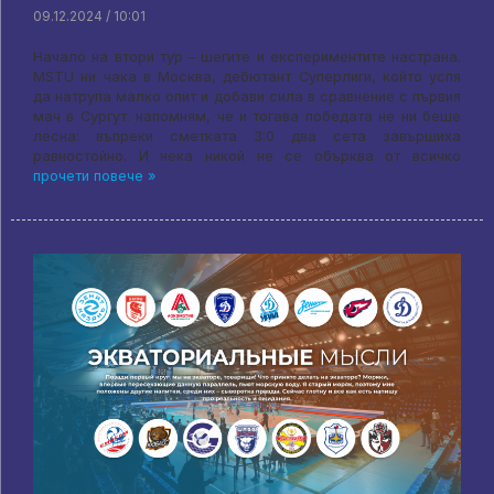
09.12.2024 / 10:01
Начало на втори тур – шегите и експериментите настрана.
MSTU ни чака в Москва, дебютант Суперлиги, който успя
да натрупа малко опит и добави сила в сравнение с първия
мач в Сургут. напомням, че и тогава победата не ни беше
лесна: въпреки сметката 3:0 два сета завършиха
равностойно. И нека никой не се обърква от всичко
прочети повече »