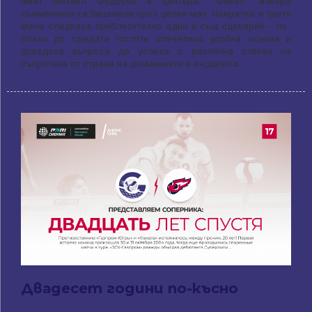
имат Михаил Федоров в центъра, “Факел” изкара
съименника си Вишников през целия мач. Накратко: и трите
мача следваха приблизително един и същ сценарий - по-
близо до средата гостите спечелиха удобна основа и
доведоха въпроса до успеха с различна степен на
съпротива от страна на домакините в ендшпила.
Двадесет години по-късно