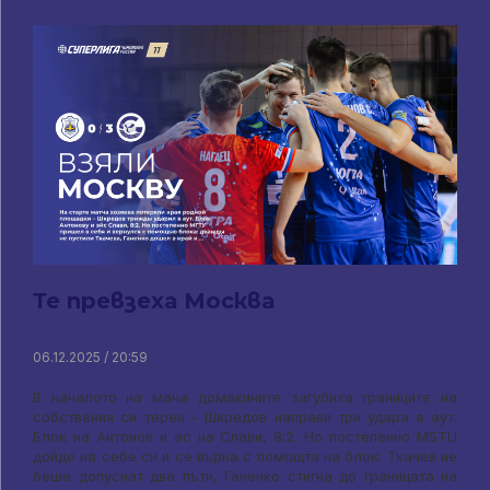
Те превзеха Москва
06.12.2025 / 20:59
В началото на мача домакините загубиха границите на
собствения си терен - Шкредов направи три удара в аут.
Блок на Антонов и ас на Слави, 8:2. Но постепенно MSTU
дойде на себе си и се върна с помощта на блок: Ткачев не
беше допуснат два пъти, Ганенко стигна до границата на