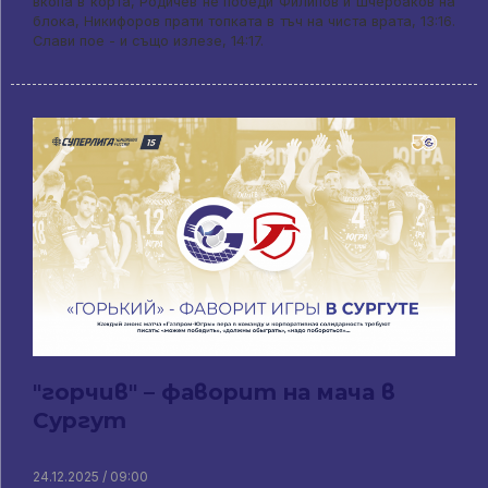
вкопа в корта, Родичев не победи Филипов и Шчербаков на
блока, Никифоров прати топката в тъч на чиста врата, 13:16.
Слави пое - и също излезе, 14:17.
"горчив" – фаворит на мача в
Сургут
24.12.2025 / 09:00