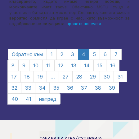
класирането, където имаме четири победи, и
московчаните имат такъв. Обективно MSTU също е
участник в битката за място под Слънцето, каквито сме, и
вероятно обмисля да играе с нас, като възможност за
подобряване на ситуацията.
прочети повече »
Обратно към
1
2
3
4
5
6
7
8
9
10
11
12
13
14
15
16
17
18
19
…
27
28
29
30
31
32
33
34
35
36
37
38
39
40
41
напред
СЛЕДВАЩА ИГРА / СУПЕРЛИГА