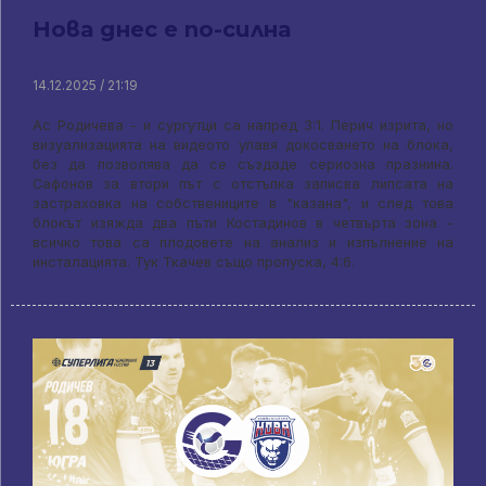
Нова днес е по-силна
14.12.2025 / 21:19
Ас Родичева - и сургутци са напред 3:1. Перич изрита, но
визуализацията на видеото улавя докосването на блока,
без да позволява да се създаде сериозна празнина.
Сафонов за втори път с отстъпка записва липсата на
застраховка на собствениците в "казана", и след това
блокът изяжда два пъти Костадинов в четвърта зона -
всичко това са плодовете на анализ и изпълнение на
инсталацията. Тук Ткачев също пропуска, 4:6.