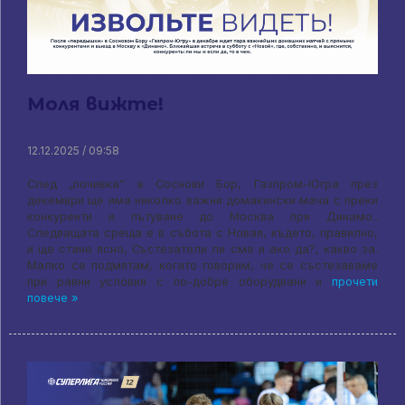
Моля вижте!
12.12.2025 / 09:58
След „почивка“ в Соснови Бор, Газпром-Югра през
декември ще има няколко важни домакински мача с преки
конкуренти и пътуване до Москва при Динамо..
Следващата среща е в събота с Новая, където, правилно,
и ще стане ясно, Състезатели ли сме и ако да?, какво за.
Малко се подмятам, когато говорим, че се състезаваме
при равни условия с по-добре оборудвани и
прочети
повече »