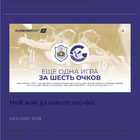
Костадинов, Литвинов не отбеляза, 13:13.
Нов мач за шест точки
03.12.2025 / 12:28
Мачът в Москва с MSTU е поредната битка с пряк
конкурент за шест точки. Няма нужда да гледате