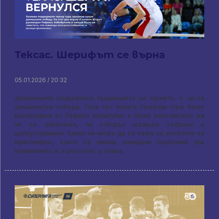
Тексас. Шерифът се върна
05.01.2026 / 20:32
Домакините подкрепиха тенденцията на турнето, с чиста
домакинска победа. Този път играта Газпром-Угра беше
ръководена от Рафаел Хабибулин и беше невъзможно да
не се забележи, че отборът играеше събрано и
целеустремено. Какво не може да се каже за жителите на
Красноярск, които са имали очевидни проблеми при
приемането и, в резултат, в атака.