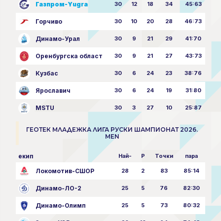
Газпром-Yugra
30
12
18
34
45:63
Горчиво
30
10
20
28
46:73
Динамо-Урал
30
9
21
29
41:70
Оренбургска област
30
9
21
27
43:73
Кузбас
30
6
24
23
38:76
Ярославич
30
6
24
19
31:80
MSTU
30
3
27
10
25:87
ГЕОТЕК МЛАДЕЖКА ЛИГА РУСКИ ШАМПИОНАТ 2026.
MEN
екип
Най-
P
Точки
пара
Локомотив-СШОР
28
2
83
85:14
Динамо-ЛО-2
25
5
76
82:30
Динамо-Олимп
25
5
73
80:32