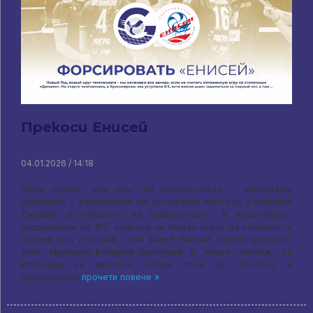
Прекоси Енисей
04.01.2026 / 14:18
Нова година, нов кръг на първенството - започваме
отначало, с изключение на отложения мач със столичния
Динамо. В началото на първенството, в Красноярск,
поддадохме се 0:3, въпреки че имаха шанс да наваксат в
първия сет, и тогава - кой знае?. Енисей, загуби ударното
трио Мурашко-Бочаров-Дмитриев в извън сезона, за
изненада на мнозина, стана поне не по-лошо и
представено
прочети повече »