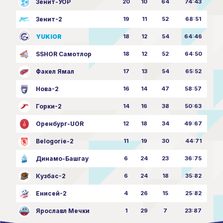
Зенит-УОР
20
10
64
74:43
Зенит-2
19
11
52
68:51
YUKIOR
18
12
54
64:46
SSHOR Самотлор
18
12
52
64:50
Факел Ямал
17
13
54
65:52
Нова-2
16
14
47
58:57
Горки-2
14
16
38
50:63
Оренбург-UOR
12
18
34
49:67
Belogorie-2
11
19
30
44:71
Динамо-Башгау
6
24
23
36:75
Кузбас-2
6
24
18
35:82
Енисей-2
4
26
15
25:82
Ярославл Мечки
1
29
7
23:87