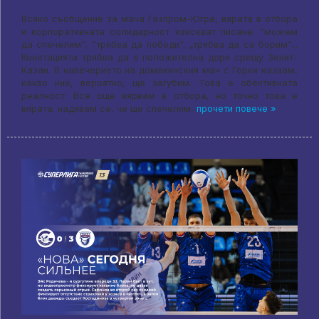
Всяко съобщение за мача Газпром-Югра, вярата в отбора
и корпоративната солидарност изискват писане: "можем
да спечелим", "трябва да победи", „трябва да се борим“...
Конотацията трябва да е положителна дори срещу Зенит-
Казан. В навечерието на домакинския мач с Горки казвам,
какво ние, вероятно, ще загубим. Това е обективната
реалност. Все още вярвам в отбора, но точно това е
вярата. надявам се, че ще спечелим,
прочети повече »