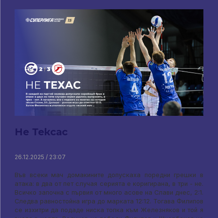
Не Тексас
26.12.2025 / 23:07
Във всеки мач домакините допускаха поредни грешки в
атака: в два от пет случая серията е коригирана, в три - не.
Всичко започна с първия от много асове на Слави днес, 2:1.
Следва равностойна игра до марката 12:12. Тогава Филипов
се изхитри да подаде ниска топка към Железняков и той я