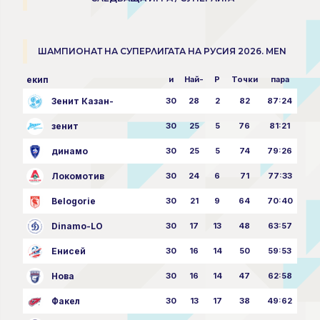
ШАМПИОНАТ НА СУПЕРЛИГАТА НА РУСИЯ 2026. MEN
екип
и
Най-
P
Точки
пара
Зенит Казан-
30
28
2
82
87:24
зенит
30
25
5
76
81:21
динамо
30
25
5
74
79:26
Локомотив
30
24
6
71
77:33
Belogorie
30
21
9
64
70:40
Dinamo-LO
30
17
13
48
63:57
Енисей
30
16
14
50
59:53
Нова
30
16
14
47
62:58
Факел
30
13
17
38
49:62