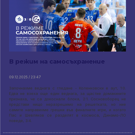
В режим на самосъхранение
09.12.2025 / 23:47
Започнахме веднага с гледане - Коленковски е аут, 1:0.
Едва не взеха още един веднага, за щастие домакините
признаха, че са докоснали блока, 2:1. Сосновоборец не
представи нищо неразрешимо на решетката, но ние
самите направихме грешки във финалните игри, и когато
Пас и Шевляков се разделят в космоса, Динамо-ЛО
поведе, 3:4.