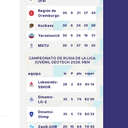
Ural
Región de
30
9
21
27
43:73
Oremburgo
Kuzbass
30
6
24
23
38:76
Yaroslavich
30
6
24
19
31:80
MSTU
30
3
27
10
25:87
CAMPEONATO DE RUSIA DE LA LIGA
JUVENIL GEOTECH 2026. MEN
equipo
la
P
pts
vapor
Lokomotiv-
28
2
83
85:14
SSHOR
Dinamo-
25
5
76
82:30
LO-2
Dinamo-
25
5
73
80:32
Olimp
Zenit-UOR
20
10
64
74:43