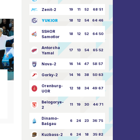
Zenit-2
19
11
52
68:51
YUKIOR
18
12
54
64:46
SSHOR
18
12
52
64:50
Samotlor
Antorcha
17
13
54
65:52
Yamal
Nova-2
16
14
47
58:57
Gorky-2
14
16
38
50:63
noticias del club
no
Orenburg-
12
18
34
49:67
UOR
Feliz gran día de la
feliz an
victoria!
Belogorye-
09.05.2026
11
19
30
44:71
2
Dinamo-
6
24
23
36:75
Bašgau
Kuzbass-2
6
24
18
35:82