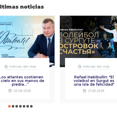
ltimas noticias
noticias del club
noticias del club
Los atlantes sostienen
Rafael Habibullin: "El
l cielo en sus manos de
voleibol en Surgut es
piedra…”
una isla de felicidad"
20.06.2026
21.05.2026