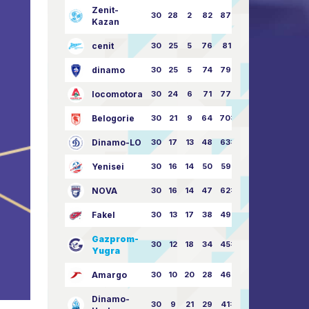
Zenit-
30
28
2
82
87:24
Kazan
cenit
30
25
5
76
81:21
dinamo
30
25
5
74
79:26
locomotora
30
24
6
71
77:33
Belogorie
30
21
9
64
70:40
Dinamo-LO
30
17
13
48
63:57
Yenisei
30
16
14
50
59:53
NOVA
30
16
14
47
62:58
Fakel
30
13
17
38
49:62
Gazprom-
30
12
18
34
45:63
Yugra
Amargo
30
10
20
28
46:73
Dinamo-
30
9
21
29
41:70