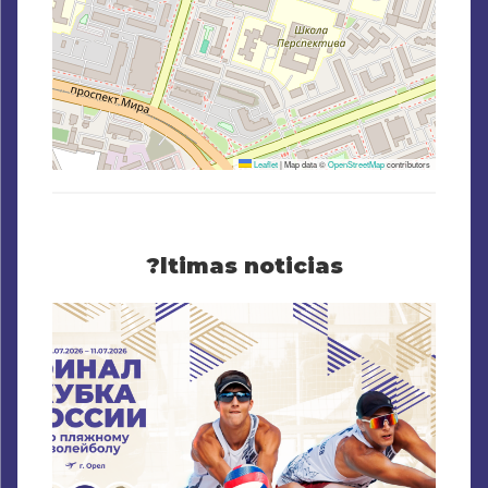
Leaflet
|
Map data ©
OpenStreetMap
contributors
?ltimas noticias