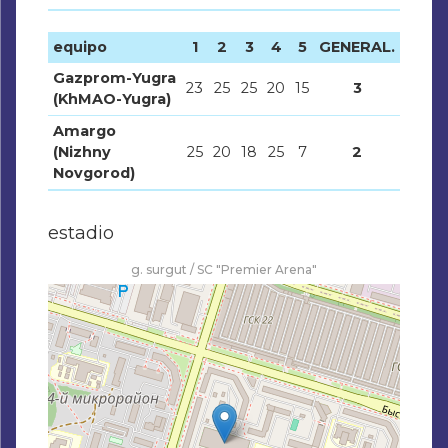
equipo
1
2
3
4
5
GENERAL.
Gazprom-Yugra
23
25
25
20
15
3
(KhMAO-Yugra)
Amargo
(Nizhny
25
20
18
25
7
2
Novgorod)
estadio
g. surgut / SC "Premier Arena"