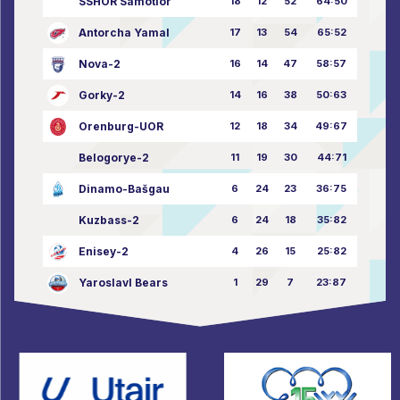
SSHOR Samotlor
18
12
52
64:50
Antorcha Yamal
17
13
54
65:52
Nova-2
16
14
47
58:57
Gorky-2
14
16
38
50:63
Orenburg-UOR
12
18
34
49:67
Belogorye-2
11
19
30
44:71
Dinamo-Bašgau
6
24
23
36:75
Kuzbass-2
6
24
18
35:82
Enisey-2
4
26
15
25:82
Yaroslavl Bears
1
29
7
23:87