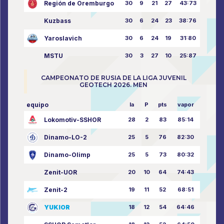
Región de Oremburgo
30
9
21
27
43:73
Kuzbass
30
6
24
23
38:76
Yaroslavich
30
6
24
19
31:80
MSTU
30
3
27
10
25:87
CAMPEONATO DE RUSIA DE LA LIGA JUVENIL
GEOTECH 2026. MEN
equipo
la
P
pts
vapor
Lokomotiv-SSHOR
28
2
83
85:14
Dinamo-LO-2
25
5
76
82:30
Dinamo-Olimp
25
5
73
80:32
Zenit-UOR
20
10
64
74:43
Zenit-2
19
11
52
68:51
YUKIOR
18
12
54
64:46