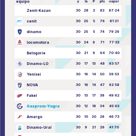
equipo
y
la
P
pts
vapor
Zenit-Kazan
30
28
2
82
87:24
cenit
30
25
5
76
81:21
dinamo
30
25
5
74
79:26
locomotora
30
24
6
71
77:33
Belogorie
30
21
9
64
70:40
Dinamo-LO
30
17
13
48
63:57
Yenisei
30
16
14
50
59:53
NOVA
30
16
14
47
62:58
Fakel
30
13
17
38
49:62
Gazprom-Yugra
30
12
18
34
45:63
Amargo
30
10
20
28
46:73
Dinamo-Ural
30
9
21
29
41:70