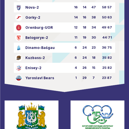
Nova-2
16
14
47
58:57
Gorky-2
14
16
38
50:63
Orenburg-UOR
12
18
34
49:67
Belogorye-2
11
19
30
44:71
Dinamo-Bašgau
6
24
23
36:75
Kuzbass-2
6
24
18
35:82
Enisey-2
4
26
15
25:82
Yaroslavl Bears
1
29
7
23:87