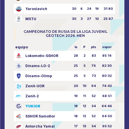
Yaroslavich
30
6
24
19
31:80
MSTU
30
3
27
10
25:87
CAMPEONATO DE RUSIA DE LA LIGA JUVENIL
GEOTECH 2026. MEN
equipo
la
P
pts
vapor
Lokomotiv-SSHOR
28
2
83
85:14
Dinamo-LO-2
25
5
76
82:30
Dinamo-Olimp
25
5
73
80:32
Zenit-UOR
20
10
64
74:43
Zenit-2
19
11
52
68:51
YUKIOR
18
12
54
64:46
SSHOR Samotlor
18
12
52
64:50
Antorcha Yamal
17
13
54
65:52