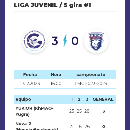
LIGA JUVENIL / 5 gira #1
3
0
Fecha
Hora
campeonato
17.12.2023
16:00
LMC 2023-2024
equipo
1
2
3
GENERAL.
YUKIOR (KhMAO-
25
25
28
3
Yugra)
Nova-2
21
16
26
0
(Novokuibyshevsk)