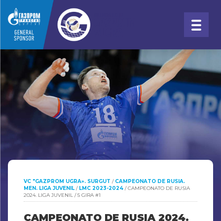
VC "GAZPROM UGRA». SURGUT
/
CAMPEONATO DE RUSIA.
MEN. LIGA JUVENIL
/
LMC 2023-2024
/
CAMPEONATO DE RUSIA
2024. LIGA JUVENIL / 5 GIRA #1
CAMPEONATO DE RUSIA 2024.