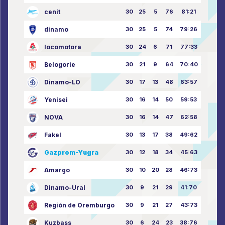
cenit
30
25
5
76
81:21
dinamo
30
25
5
74
79:26
locomotora
30
24
6
71
77:33
Belogorie
30
21
9
64
70:40
Dinamo-LO
30
17
13
48
63:57
Yenisei
30
16
14
50
59:53
NOVA
30
16
14
47
62:58
Fakel
30
13
17
38
49:62
Gazprom-Yugra
30
12
18
34
45:63
Amargo
30
10
20
28
46:73
Dinamo-Ural
30
9
21
29
41:70
Región de Oremburgo
30
9
21
27
43:73
Kuzbass
30
6
24
23
38:76