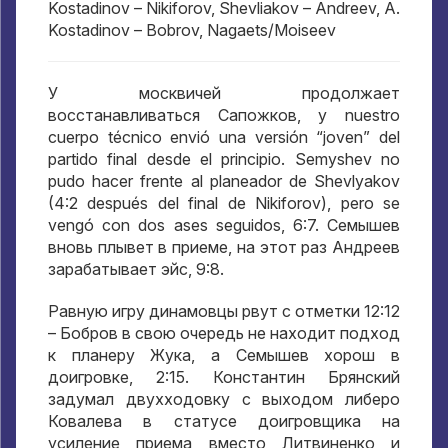
Kostadinov – Nikiforov, Shevliakov – Andreev, A.
Kostadinov – Bobrov, Nagaets/Moiseev
У москвичей продолжает
восстанавливаться Сапожков
, y nuestro
cuerpo técnico envió una versión “joven” del
partido final desde el principio. Semyshev no
pudo hacer frente al planeador de Shevlyakov
(4:2 después del final de Nikiforov), pero se
vengó con dos ases seguidos, 6:7.
Семышев
вновь плывет в приеме
,
на этот раз Андреев
зарабатывает эйс
, 9:8.
Равную игру динамовцы рвут с отметки
12:12
– Бобров в свою очередь не находит подход
к планеру Жука
,
а Семышев хорош в
доигровке
, 2:15.
Константин Брянский
задумал двухходовку с выходом либеро
Ковалева в статусе доигровщика на
усиление приема вместо Литвиненко и