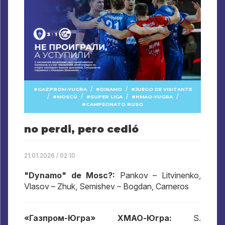
/
/
GAZPROM-YUGRA
DINAMO
JUEGO DE VISITANTE
/
/
/
/
MOSCÚ
SUPER LIGA
HMAO-YUGRA
CAMPEONATO RUSO
no perdi, pero cedió
21.01.2026 / 02:10
"Dynamo" de Mosc?:
Pankov – Litvinenko,
Vlasov – Zhuk, Semishev – Bogdan, Carneros
«Газпром-Югра» ХМАО-Югра
:
S.