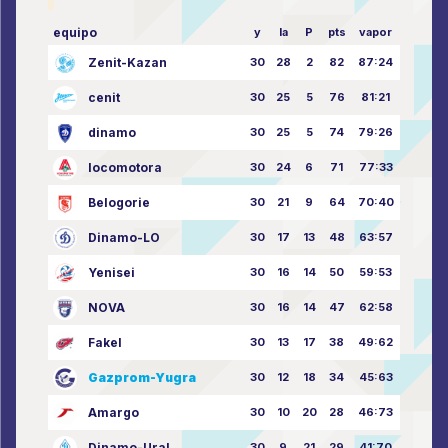
equipo
y
la
P
pts
vapor
Zenit-Kazan
30
28
2
82
87:24
cenit
30
25
5
76
81:21
dinamo
30
25
5
74
79:26
locomotora
30
24
6
71
77:33
Belogorie
30
21
9
64
70:40
Dinamo-LO
30
17
13
48
63:57
Yenisei
30
16
14
50
59:53
NOVA
30
16
14
47
62:58
Fakel
30
13
17
38
49:62
Gazprom-Yugra
30
12
18
34
45:63
Amargo
30
10
20
28
46:73
Dinamo-Ural
30
9
21
29
41:70