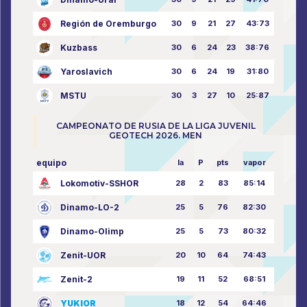
Región de Oremburgo
30
9
21
27
43:73
Kuzbass
30
6
24
23
38:76
Yaroslavich
30
6
24
19
31:80
MSTU
30
3
27
10
25:87
CAMPEONATO DE RUSIA DE LA LIGA JUVENIL
GEOTECH 2026. MEN
equipo
la
P
pts
vapor
Lokomotiv-SSHOR
28
2
83
85:14
Dinamo-LO-2
25
5
76
82:30
Dinamo-Olimp
25
5
73
80:32
Zenit-UOR
20
10
64
74:43
Zenit-2
19
11
52
68:51
YUKIOR
18
12
54
64:46