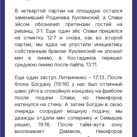
В четвертой партии на площадке остался
заменивший Родичева Куклинский
,
а Слави
эйсом обозначил претензии гостей на
реванш
, 3:1.
Еще один эйс Слави пришелся
на отметку
12:7
и снова
,
как во второй
партии
,
мы едва не упустили инициативу
собственным браком
:
Куклинский не уложил
мяч в линию
,
а Костадинов перешел
среднюю линию после пайпа
, 13:11.
Еще один заступ Литвиненко –
17:13.
После
блока Богдану
(19:16)
у нас был отличный
шанс уйти в спокойную концовку на фриболе
после подачи Слави
,
но Никифоров
наткнулся на стену
.
А затем Богдан в свою
очередь соорудил мощную подачу
,
мы
дважды отдали мяч сопернику и Семышев
решил
, 19:18.
После тайм-аута зону
вколачивает Демаков
,
Никифоров