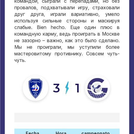
командой
,
сыграли с перепадами
,
но без
провалов
,
подхватывали игру
,
страховали
друг друга
,
играли вариативно
,
умело
используя сильные стороны и маскируя
слабые
. Bien hecho.
Еще один плюс в
командную карму
,
ведь проиграть в Москве
не зазорно – важно
,
как это было сделано
.
Мы не проиграли
,
мы уступили более
мастеровитому противнику
.
Совсем чуть-
чуть
.
3
1
Fecha
Hora
campeonato