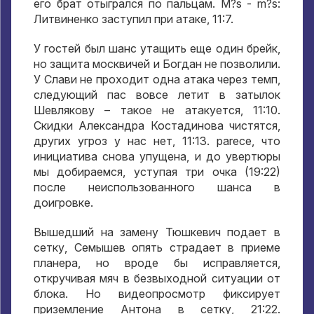
его брат отыгрался по пальцам
. M?s - m?s:
Литвиненко заступил при атаке
, 11:7.
У гостей был шанс утащить еще один брейк
,
но защита москвичей и Богдан не позволили
.
У Слави не проходит одна атака через темп
,
следующий пас вовсе летит в затылок
Шевлякову – такое не атакуется
, 11:10.
Скидки Александра Костадинова чистятся
,
других угроз у нас нет
, 11:13. parece,
что
инициатива снова упущена
,
и до увертюры
мы добираемся
,
уступая три очка
(19:22)
после неиспользованного шанса в
доигровке
.
Вышедший на замену Тюшкевич подает в
сетку
,
Семышев опять страдает в приеме
планера
,
но вроде бы исправляется
,
откручивая мяч в безвыходной ситуации от
блока
.
Но видеопросмотр фиксирует
приземление Антона в сетку
, 21:22.