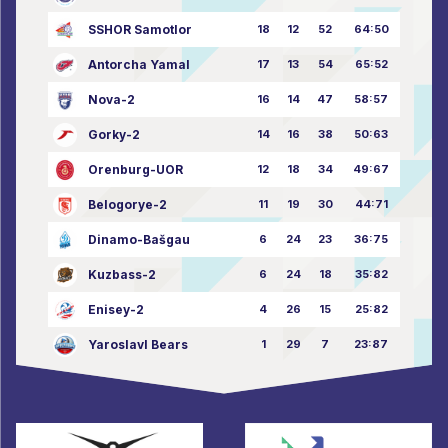
SSHOR Samotlor
18
12
52
64:50
Antorcha Yamal
17
13
54
65:52
Nova-2
16
14
47
58:57
Gorky-2
14
16
38
50:63
Orenburg-UOR
12
18
34
49:67
Belogorye-2
11
19
30
44:71
Dinamo-Bašgau
6
24
23
36:75
Kuzbass-2
6
24
18
35:82
Enisey-2
4
26
15
25:82
Yaroslavl Bears
1
29
7
23:87