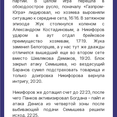
партии
.
В целом игра перешла в
обоюдоострое русло
,
поначалу «Газпром-
Югра» лидировал
,
но хозяева выровняли
ситуацию к середине сета
, 16:16.
В затяжном
эпизоде Жук столкнулся коленом с
Александром Костадиновым
,
а Никифоров
ударом в аут отдал брейковое
преимущество хозяевам
, 17:19.
Жука
заменил Белогорцев
,
а у нас тут же дважды
отличился вышедший еще во втором сете
вместо Шевлякова Демаков
, 19:20.
Блок
закрыл атаку Семышева
,
но вездесущий
Баранов сумел подстраховать товарища и
только доигровка Никифорова вернула
интригу
, 20:20.
Никифоров же дотащил счет до
22:23,
после
чего Панков активизировал Богдана – пайп и
атака Дениса из четвертой зоны после
выбивающей подачи Семышева решили
исход
, 22:25.