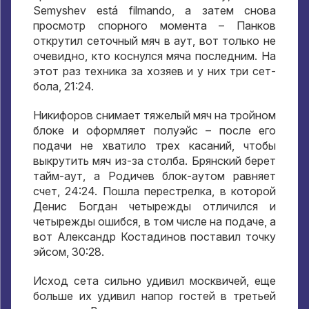
Semyshev está filmando,
а затем снова
просмотр спорного момента – Панков
открутил сеточный мяч в аут
,
вот только не
очевидно
,
кто коснулся мяча последним
.
На
этот раз техника за хозяев и у них три сет-
бола
, 21:24.
Никифоров снимает тяжелый мяч на тройном
блоке и оформляет полуэйс – после его
подачи не хватило трех касаний
,
чтобы
выкрутить мяч из-за столба
.
Брянский берет
тайм-аут
,
а Родичев блок-аутом равняет
счет
, 24:24.
Пошла перестрелка
,
в которой
Денис Богдан четырежды отличился и
четырежды ошибся
,
в том числе на подаче
,
а
вот Александр Костадинов поставил точку
эйсом
, 30:28.
Исход сета сильно удивил москвичей
,
еще
больше их удивил напор гостей в третьей