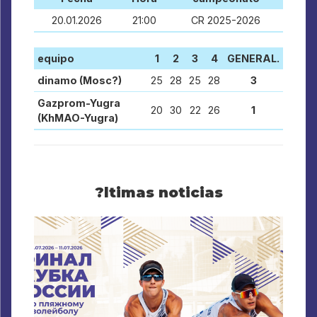
20.01.2026
21:00
CR 2025-2026
equipo
1
2
3
4
GENERAL.
dinamo (Mosc?)
25
28
25
28
3
Gazprom-Yugra
20
30
22
26
1
(KhMAO-Yugra)
?ltimas noticias