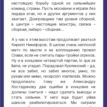
настоящую борьбу одной из сильнейших
команд страны
.
Пусть москвичи и играли без
лидера атак
,
но и других аргументов у них
хватает
.
Доигровщики там уровня сборной
,
в центре – настоящие монстры
,
связка –
сборная
,
либеро – сборная…
А у нас к этим высотам продолжает рваться
Кирилл Никифоров
.
В целом очень неплохой
матч по мысли и ее воплощению провел
Слави
,
если не считать пары-тройки огрехов
.
Ну и в концовке четвертой партии
, lo que se
llama,
не угадал
.
Порадовал Куклинский – да
,
не все забил
,
но забил многое
,
умно
,
по
рукам или мимо
, recepción mantenida.
Можно
продолжать
:
тому же Александру
Костадинову две ошибки в концовке не
должны сниться – надо сделать выводы и
стать сильнее
.
У него еще будет уйма
шансов реабилитироваться
.
Мы сыграли