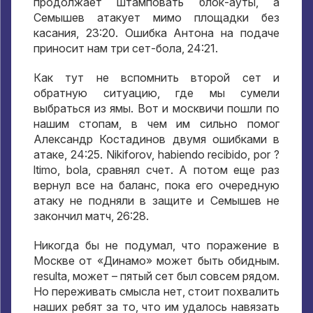
продолжает штамповать блок-ауты
,
а
Семышев атакует мимо площадки без
касания
, 23:20.
Ошибка Антона на подаче
приносит нам три сет-бола
, 24:21.
Как тут не вспомнить второй сет и
обратную ситуацию
,
где мы сумели
выбраться из ямы
.
Вот и москвичи пошли по
нашим стопам
,
в чем им сильно помог
Александр Костадинов двумя ошибками в
атаке
, 24:25. Nikiforov, habiendo recibido, por ?
ltimo, bola,
сравнял счет
.
А потом еще раз
вернул все на баланс
,
пока его очередную
атаку не подняли в защите и Семышев не
закончил матч
, 26:28.
Никогда бы не подумал
,
что поражение в
Москве от «Динамо» может быть обидным
.
resulta,
может – пятый сет был совсем рядом
.
Но переживать смысла нет
,
стоит похвалить
наших ребят за то
,
что им удалось навязать