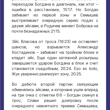
переходом Богдана в диагональ
,
как итог –
ошибка в расстановке
, 15:17.
Но Богдан
забивает из первой зоны и Семышев
выстреливает очередную серию подач с
двумя эйсами
,
а Родичев меняет Боброва на
почти безнадежных
21:15.
Эйс Власова от троса
(16:23)
не оставляет
шансов
,
но взрывается Александр
Костадинов – забивает на тройном блоке и
кладет эйс
.
Еще один затяжной розыгрыш
завершается ударом Богдана в блок и счет
становится съедобным
, 20:24. Eso es todo,
Жук уверенно реализует зону
, 20:25.
Во дебюте второй партии связующие
обменялись эйсами
,
а югорчане ушли вперед
на три очка с отметки
6:6
– Богдан скинул в
трос
,
Слави решил доигровку после
очередного невнятного приема Семышева
,