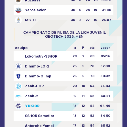
Kuzbass
Yaroslavich
30
6
24
19
31:80
MSTU
30
3
27
10
25:87
CAMPEONATO DE RUSIA DE LA LIGA JUVENIL
GEOTECH 2026. MEN
equipo
la
P
pts
vapor
Lokomotiv-SSHOR
28
2
83
85:14
Dinamo-LO-2
25
5
76
82:30
Dinamo-Olimp
25
5
73
80:32
Zenit-UOR
20
10
64
74:43
Zenit-2
19
11
52
68:51
YUKIOR
18
12
54
64:46
SSHOR Samotlor
18
12
52
64:50
Antorcha Yamal
17
13
54
65:52