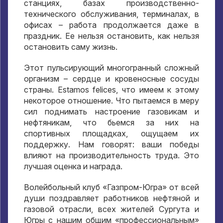
станциях
,
базах производственно-
технического обслуживания
,
терминалах
,
в
офисах – работа продолжается даже в
праздник
.
Ее нельзя остановить
,
как нельзя
остановить саму жизнь
.
Этот пульсирующий многогранный сложный
организм – сердце и кровеносные сосуды
страны
. Estamos felices,
что имеем к этому
некоторое отношение
.
Что пытаемся в меру
сил поднимать настроение газовикам и
нефтяникам
,
что бьемся за них на
спортивных площадках
,
ощущаем их
поддержку
.
Нам говорят
:
ваши победы
влияют на производительность труда
.
Это
лучшая оценка и награда
.
Волейбольный клуб «Газпром-Югра» от всей
души поздравляет работников нефтяной и
газовой отрасли
,
всех жителей Сургута и
Югры с нашим общим «профессиональным»