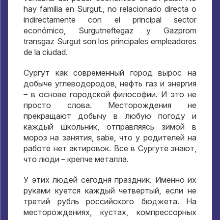
hay familia en Surgut., no relacionado directa o
indirectamente con el principal sector
económico, Surgutneftegaz y Gazprom
transgaz Surgut son los principales empleadores
de la ciudad.
Сургут как современный город вырос на
добыче углеводородов
,
нефть газ и энергия
– в основе городской философии
.
И это не
просто слова
.
Месторождения не
прекращают добычу в любую погоду и
каждый школьник
,
отправляясь зимой в
мороз на занятия
, sabe,
что у родителей на
работе нет актировок
.
Все в Сургуте знают
,
что люди – крепче металла
.
У этих людей сегодня праздник
.
Именно их
руками куется каждый четвертый
,
если не
третий рубль российского бюджета
.
На
месторождениях
,
кустах
,
компрессорных