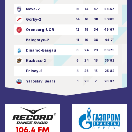
Nova-2
16
14
47
58:57
Gorky-2
14
16
38
50:63
Orenburg-UOR
12
18
34
49:67
Belogorye-2
11
19
30
44:71
Dinamo-Bašgau
6
24
23
36:75
Kuzbass-2
6
24
18
35:82
Enisey-2
4
26
15
25:82
Yaroslavl Bears
1
29
7
23:87