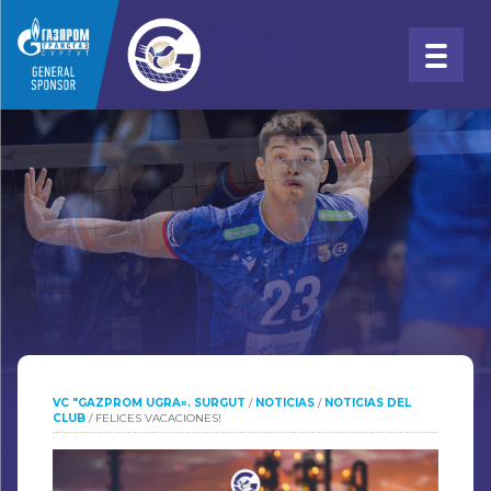
VC "GAZPROM UGRA». SURGUT
/
NOTICIAS
/
NOTICIAS DEL
CLUB
/
FELICES VACACIONES!