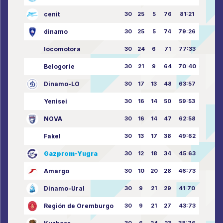
cenit
30
25
5
76
81:21
dinamo
30
25
5
74
79:26
locomotora
30
24
6
71
77:33
Belogorie
30
21
9
64
70:40
Dinamo-LO
30
17
13
48
63:57
Yenisei
30
16
14
50
59:53
NOVA
30
16
14
47
62:58
Fakel
30
13
17
38
49:62
Gazprom-Yugra
30
12
18
34
45:63
Amargo
30
10
20
28
46:73
Dinamo-Ural
30
9
21
29
41:70
Región de Oremburgo
30
9
21
27
43:73
30
6
24
23
38:76