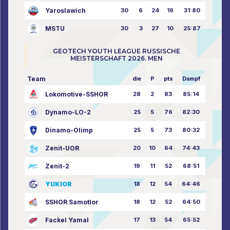
Yaroslawich
30
6
24
19
31:80
MSTU
30
3
27
10
25:87
GEOTECH YOUTH LEAGUE RUSSISCHE
MEISTERSCHAFT 2026. MEN
Team
die
P
pts
Dampf
Lokomotive-SSHOR
28
2
83
85:14
Dynamo-LO-2
25
5
76
82:30
Dinamo-Olimp
25
5
73
80:32
Zenit-UOR
20
10
64
74:43
Zenit-2
19
11
52
68:51
YUKIOR
18
12
54
64:46
SSHOR Samotlor
18
12
52
64:50
Fackel Yamal
17
13
54
65:52