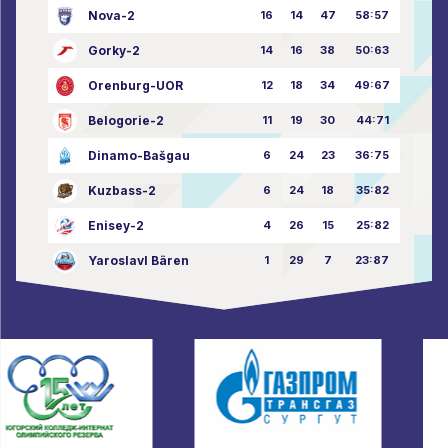
Nova-2
16
14
47
58:57
Gorky-2
14
16
38
50:63
Orenburg-UOR
12
18
34
49:67
Belogorie-2
11
19
30
44:71
Dinamo-Bašgau
6
24
23
36:75
Kuzbass-2
6
24
18
35:82
Enisey-2
4
26
15
25:82
Yaroslavl Bären
1
29
7
23:87