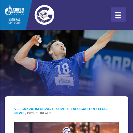
VC „GAZPROM UGRA» G. SURGUT
/
NEUIGKEITEN
/
CLUB-
NEWS
/
FROHE URLAUB!