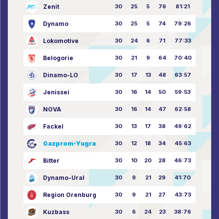
Zenit
30
25
5
76
81:21
Dynamo
30
25
5
74
79:26
Lokomotive
30
24
6
71
77:33
Belogorie
30
21
9
64
70:40
Dinamo-LO
30
17
13
48
63:57
Jenissei
30
16
14
50
59:53
NOVA
30
16
14
47
62:58
Fackel
30
13
17
38
49:62
Gazprom-Yugra
30
12
18
34
45:63
Bitter
30
10
20
28
46:73
Dynamo-Ural
30
9
21
29
41:70
Region Orenburg
30
9
21
27
43:73
Kuzbass
30
6
24
23
38:76