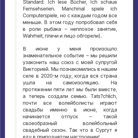
Standard: Ich lese Bücher, Ich schaue
Fernsehserien. Manchmal spiele ich
Computerspiele,
но с каждым годом все
меньше
.
В этом году попробовал себя
в роли рыбака – неплохое занятие
,
Wahrheit,
плечи и лицо обгорели
).
В июне у меня произошло
знаменательное событие – мы решили
узаконить наш союз с моей супругой
Викторией
.
Мы познакомились в нашем
селе в 2020-м году
,
когда вся страна
ушла на самоизоляцию
.
На
протяжении пяти лет мы были вместе
,
а теперь создали семью
. Tats?chlich,
почти все волейболисты играют
свадьбы именно в июне
,
когда
начинается отпуск – такой
своеобразный волейбольный
свадебный сезон
.
Так что в Сургут я
еду в приподнятом настроении
!