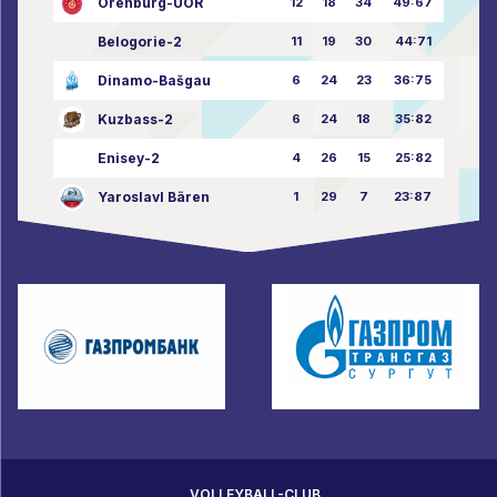
Orenburg-UOR
12
18
34
49:67
Belogorie-2
11
19
30
44:71
Dinamo-Bašgau
6
24
23
36:75
Kuzbass-2
6
24
18
35:82
Enisey-2
4
26
15
25:82
Yaroslavl Bären
1
29
7
23:87
VOLLEYBALL-CLUB