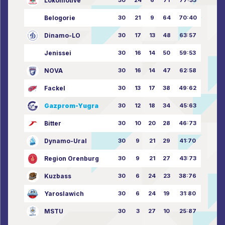
Lokomotive
30
24
6
71
77:33
Belogorie
30
21
9
64
70:40
Dinamo-LO
30
17
13
48
63:57
Jenissei
30
16
14
50
59:53
NOVA
30
16
14
47
62:58
Fackel
30
13
17
38
49:62
Gazprom-Yugra
30
12
18
34
45:63
Bitter
30
10
20
28
46:73
Dynamo-Ural
30
9
21
29
41:70
Region Orenburg
30
9
21
27
43:73
Kuzbass
30
6
24
23
38:76
Yaroslawich
30
6
24
19
31:80
MSTU
30
3
27
10
25:87