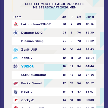
GEOTECH YOUTH LEAGUE RUSSISCHE
MEISTERSCHAFT 2026. MEN
Team
die
P
pts
Dampf
Lokomotive-SSHOR
28
2
83
85:14
Dynamo-LO-2
25
5
76
82:30
Dinamo-Olimp
25
5
73
80:32
Zenit-UOR
20
10
64
74:43
Zenit-2
19
11
52
68:51
YUKIOR
18
12
54
64:46
SSHOR Samotlor
18
12
52
64:50
Fackel Yamal
17
13
54
65:52
Nova-2
16
14
47
58:57
Gorky-2
14
16
38
50:63