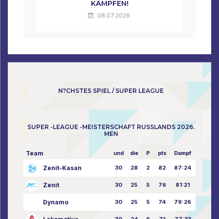
KÄMPFEN!
08.07.2026
N?CHSTES SPIEL / SUPER LEAGUE
SUPER -LEAGUE -MEISTERSCHAFT RUSSLANDS 2026.
MEN
Team
und
die
P
pts
Dampf
Zenit-Kasan
30
28
2
82
87:24
Zenit
30
25
5
76
81:21
Dynamo
30
25
5
74
79:26