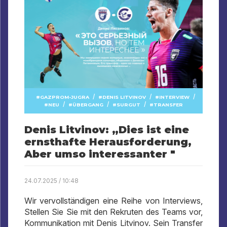
/
/
/
GAZPROM-JUGRA
DENIS LITVINOV
INTERVIEW
/
/
/
NEU
ÜBERGANG
SURGUT
TRANSFER
Denis Litvinov: „Dies ist eine
ernsthafte Herausforderung,
Aber umso interessanter "
24.07.2025 / 10:48
Wir vervollständigen eine Reihe von Interviews,
Stellen Sie Sie mit den Rekruten des Teams vor,
Kommunikation mit Denis Litvinov. Sein Transfer