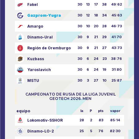
Fakel
30
13
17
38
49:62
Gazprom-Yugra
30
12
18
34
45:63
Amargo
30
10
20
28
46:73
Dinamo-Ural
30
9
21
29
41:70
Región de Oremburgo
30
9
21
27
43:73
Kuzbass
30
6
24
23
38:76
Yaroslavich
30
6
24
19
31:80
MSTU
30
3
27
10
25:87
CAMPEONATO DE RUSIA DE LA LIGA JUVENIL
GEOTECH 2026. MEN
equipo
la
P
pts
vapor
Lokomotiv-SSHOR
28
2
83
85:14
Dinamo-LO-2
25
5
76
82:30