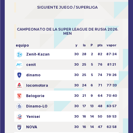
SIGUIENTE JUEGO / SUPERLIGA
CAMPEONATO DE LA SUPER LEAGUE DE RUSIA 2026.
MEN
equipo
y
la
P
pts
vapor
Zenit-Kazan
30
28
2
82
87:24
cenit
30
25
5
76
81:21
dinamo
30
25
5
74
79:26
locomotora
30
24
6
71
77:33
Belogorie
30
21
9
64
70:40
Dinamo-LO
30
17
13
48
63:57
Yenisei
30
16
14
50
59:53
NOVA
30
16
14
47
62:58