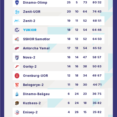
Dinamo-Olimp
25
5
73
80:32
Zenit-UOR
20
10
64
74:43
Zenit-2
19
11
52
68:51
YUKIOR
18
12
54
64:46
SSHOR Samotlor
18
12
52
64:50
Antorcha Yamal
17
13
54
65:52
Nova-2
16
14
47
58:57
Gorky-2
14
16
38
50:63
Orenburg-UOR
12
18
34
49:67
Belogorye-2
11
19
30
44:71
Dinamo-Bašgau
6
24
23
36:75
Kuzbass-2
6
24
18
35:82
Enisey-2
4
26
15
25:82