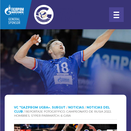
VC "GAZPROM UGRA». SURGUT
/
NOTICIAS
/
NOTICIAS DEL
CLUB
/
REPORTAJE FOTOGR?FICO. CAMPEONATO DE RUSIA 2022.
HOMBRES. S?PER PARIMATCH. 6 GIRA