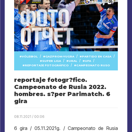
/
/
/
VÓLEIBOL
GAZPROM-YUGRA
PARTIDO EN CASA
/
/
/
SUPER LIGA
URAL
UFA
/
REPORTAJE FOTOGRÁFICO
CAMPEONATO RUSO
reportaje fotogr?fico.
Campeonato de Rusia 2022.
hombres. s?per Parimatch. 6
gira
08.11.2021 / 00:06
6 gira / 05.11.2021g. / Campeonato de Rusia