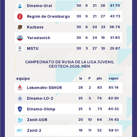
Dinamo-Ural
30
9
21
29
41:70
Región de Oremburgo
30
9
21
27
43:73
Kuzbass
30
6
24
23
38:76
Yaroslavich
30
6
24
19
31:80
MSTU
30
3
27
10
25:87
CAMPEONATO DE RUSIA DE LA LIGA JUVENIL
GEOTECH 2026. MEN
equipo
la
P
pts
vapor
Lokomotiv-SSHOR
28
2
83
85:14
Dinamo-LO-2
25
5
76
82:30
Dinamo-Olimp
25
5
73
80:32
Zenit-UOR
20
10
64
74:43
Zenit-2
19
11
52
68:51