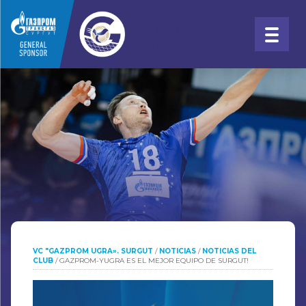
VC "GAZPROM UGRA». SURGUT
/
NOTICIAS
/
NOTICIAS DEL
CLUB
/
GAZPROM-YUGRA ES EL MEJOR EQUIPO DE SURGUT!