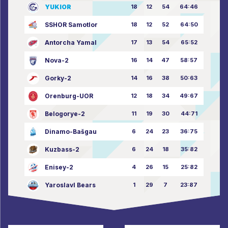
YUKIOR
18
12
54
64:46
SSHOR Samotlor
18
12
52
64:50
Antorcha Yamal
17
13
54
65:52
Nova-2
16
14
47
58:57
Gorky-2
14
16
38
50:63
Orenburg-UOR
12
18
34
49:67
Belogorye-2
11
19
30
44:71
Dinamo-Bašgau
6
24
23
36:75
Kuzbass-2
6
24
18
35:82
Enisey-2
4
26
15
25:82
Yaroslavl Bears
1
29
7
23:87