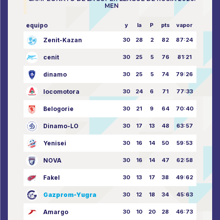
MEN
equipo
y
la
P
pts
vapor
Zenit-Kazan
30
28
2
82
87:24
cenit
30
25
5
76
81:21
dinamo
30
25
5
74
79:26
locomotora
30
24
6
71
77:33
Belogorie
30
21
9
64
70:40
Dinamo-LO
30
17
13
48
63:57
Yenisei
30
16
14
50
59:53
NOVA
30
16
14
47
62:58
Fakel
30
13
17
38
49:62
Gazprom-Yugra
30
12
18
34
45:63
Amargo
30
10
20
28
46:73