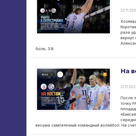
22.11.202
Хозяева
Коротае
раза уд
вернул 
Алексее
боле, 3:8.
На в
21.11.202
После 
точку P
площадк
«Енисея
середня
весьма симпатичный командный волейбол. На сче