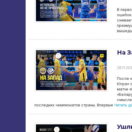
В перво
ошибок.
снимает
преиму
вышедши
На З
28.11.202
После н
Югра» о
матчи «
«Белару
смысле 
последних чемпионатов страны. Впервые
Читать д
Ушли