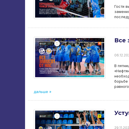
Гости в
заменил
последу
Все 
06.12.20
В пятни
«Нефтян
необход
борьбе 
равного
дальше »
Усту
29.11.20