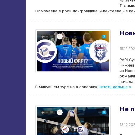
из заяв
11 фами
Обмочаева в роли доигровщика, Алексеева – в ка
Нов
15.12.202
PARI Су
Нижнева
из Нов
обманчи
начала 
В минувшем туре наш соперник
Читать дальше »
Не п
13.12.202