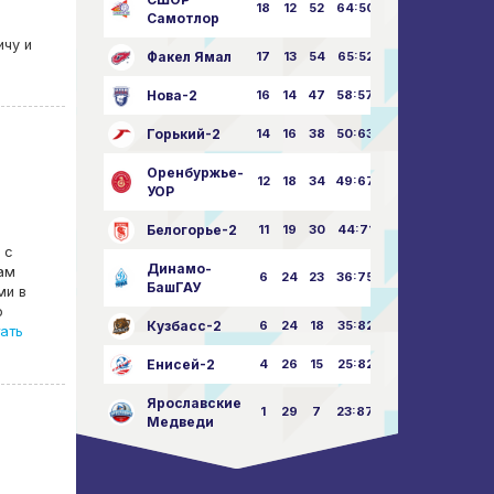
18
12
52
64:50
Самотлор
ичу и
Факел Ямал
17
13
54
65:52
Нова-2
16
14
47
58:57
Горький-2
14
16
38
50:63
Оренбуржье-
12
18
34
49:67
УОР
Белогорье-2
11
19
30
44:71
 с
Динамо-
нам
6
24
23
36:75
БашГАУ
ми в
о
Кузбасс-2
6
24
18
35:82
ать
Енисей-2
4
26
15
25:82
Ярославские
1
29
7
23:87
Медведи