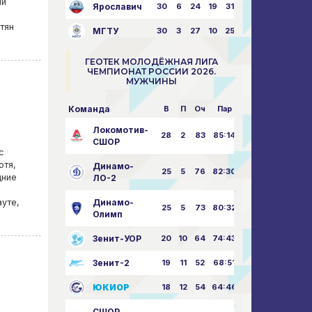
чи
Ярославич
30
6
24
19
31:80
тян
МГТУ
30
3
27
10
25:87
ГЕОТЕК МОЛОДЁЖНАЯ ЛИГА
ЧЕМПИОНАТ РОССИИ 2026.
МУЖЧИНЫ
Команда
В
П
Оч
Пар
Локомотив-
28
2
83
85:14
СШОР
с
отя,
Динамо-
25
5
76
82:30
дние
ЛО-2
уте,
Динамо-
25
5
73
80:32
Олимп
Зенит-УОР
20
10
64
74:43
Зенит-2
19
11
52
68:51
ЮКИОР
18
12
54
64:46
СШОР