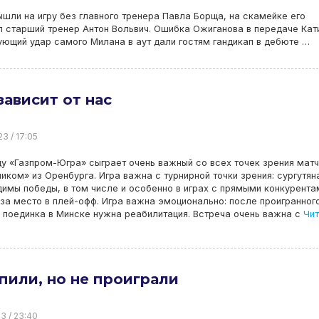
ышли на игру без главного тренера Павла Борща, на скамейке его
 старший тренер Антон Вольвич. Ошибка Ожиганова в передаче Кат
ющий удар самого Милана в аут дали гостям гандикап в дебюте …
зависит от нас
23 / 17:05
цу «Газпром-Югра» сыграет очень важный со всех точек зрения матч
иком» из Оренбурга. Игра важна с турнирной точки зрения: сургутя
имы победы, в том числе и особенно в играх с прямыми конкурента
за место в плей-офф. Игра важна эмоционально: после проигранног
 поединка в Минске нужна реабилитация. Встреча очень важна с
Чит
пили, но не проиграли
23 / 23:40