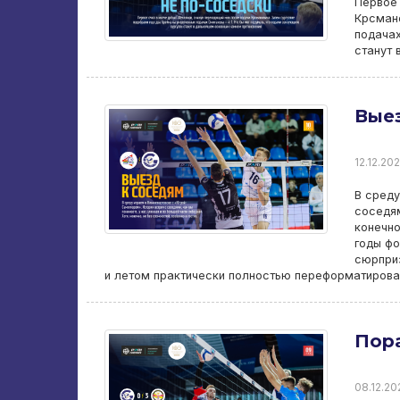
Первое 
Крсмано
подачах
станут
Выез
12.12.202
В среду
соседям
конечно
годы ф
сюрприз
и летом практически полностью переформатиров
Пор
08.12.20