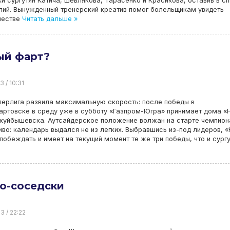
ки сургутян Катича, Шевлякова, Тарасенко и Красикова, оставив в с
лий. Вынужденный тренерский креатив помог болельщикам увидеть
честве
Читать дальше »
ый фарт?
3 / 10:31
перлига развила максимальную скорость: после победы в
ртовске в среду уже в субботу «Газпром-Югра» принимает дома «
окуйбышевска. Аутсайдерское положение волжан на старте чемпион
во: календарь выдался не из легких. Выбравшись из-под лидеров, 
побеждать и имеет на текущий момент те же три победы, что и сургу
о-соседски
3 / 22:22