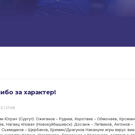
ибо за характер!
3 / 21:06
м-Югра» (Сургут): Ожиганов – Руднев, Коротаев – Обмочаев, Крсман
в, Нагаец «Нова» (Новокуйбышевск): Досанж – Литвинов, Антонов –
 Съемщиков – Щербаков, Еремин/Драгунов Накануне игры вирус вы