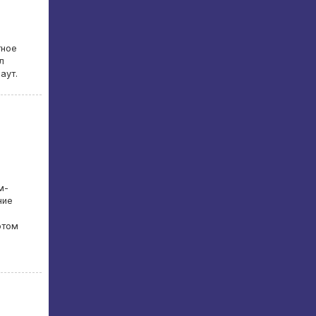
тное
л
аут.
м-
ние
этом