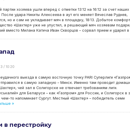
й партии хозяева ушли вперед с отметки 13:12 на 16:12 за счет наших
 После удара Никиты Алексеева в аут его меняет Вячеслав Руднев,
ся, но и сам не укладывает мяч в площадку, 18:13. Добытое комфор
щество «Шахтер» уже не упустил, а решающий мяч хозяевам подари
й вместо Милана Катича Иван Скворцов – сорвал прием и ударил в 
апад
3 / 10:20
еудачного выезда в самую восточную точку PARI Суперлиги «Газпро
тправился в самую западную – Минск. Именно там проводит домаш
Шахтер», чей зал в Солигорске не отвечает требованиям лиги.
ськалий» для Беларуси – как «Газпром» для России, и Солигорск в 
чем-то напоминает Сургут. Местный «Шахтер» – победитель семи
альше »
 в перестройку