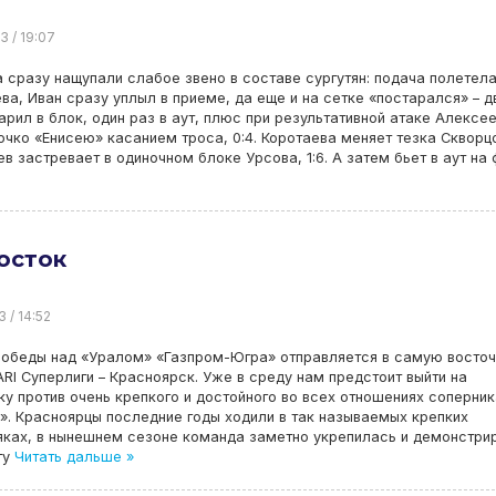
3 / 19:07
 сразу нащупали слабое звено в составе сургутян: подача полетела
ва, Иван сразу уплыл в приеме, да еще и на сетке «постарался» ­– д
арил в блок, один раз в аут, плюс при результативной атаке Алексе
очко «Енисею» касанием троса, 0:4. Коротаева меняет тезка Скворц
в застревает в одиночном блоке Урсова, 1:6. А затем бьет в аут на 
осток
3 / 14:52
победы над «Уралом» «Газпром-Югра» отправляется в самую восто
ARI Суперлиги – Красноярск. Уже в среду нам предстоит выйти на
у против очень крепкого и достойного во всех отношениях соперник
». Красноярцы последние годы ходили в так называемых крепких
ках, в нынешнем сезоне команда заметно укрепилась и демонстри
ту
Читать дальше »