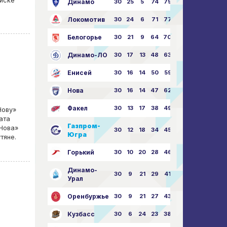
писке
Динамо
30
25
5
74
79:26
Локомотив
30
24
6
71
77:33
Белогорье
30
21
9
64
70:40
Динамо-ЛО
30
17
13
48
63:57
Енисей
30
16
14
50
59:53
Нова
30
16
14
47
62:58
Факел
30
13
17
38
49:62
Нову»
ата
Газпром-
«Нова»
30
12
18
34
45:63
Югра
тяне.
Горький
30
10
20
28
46:73
Динамо-
30
9
21
29
41:70
Урал
Оренбуржье
30
9
21
27
43:73
Кузбасс
30
6
24
23
38:76