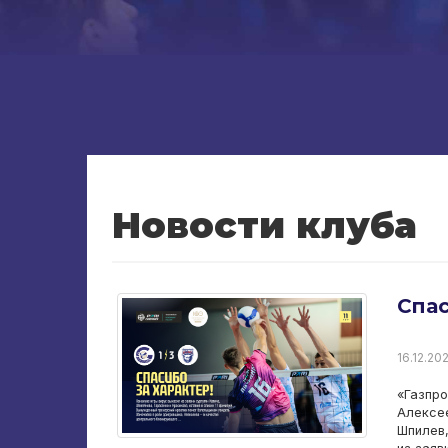
Новости клуба
Спас
16.12.202
«Газпро
Алексее
Шпилев,