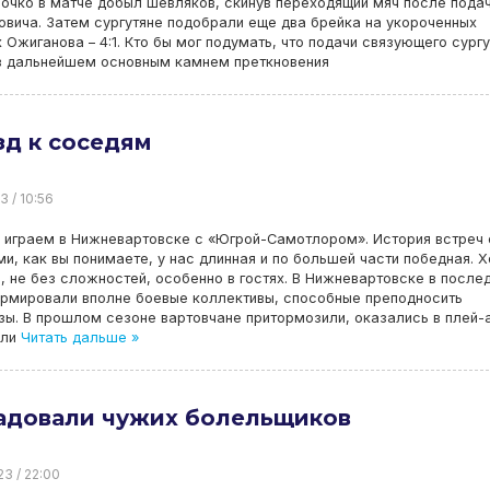
очко в матче добыл Шевляков, скинув переходящий мяч после пода
вича. Затем сургутяне подобрали еще два брейка на укороченных
 Ожиганова – 4:1. Кто бы мог подумать, что подачи связующего сургу
 в дальнейшем основным камнем преткновения
д к соседям
3 / 10:56
 играем в Нижневартовске с «Югрой-Самотлором». История встреч 
и, как вы понимаете, у нас длинная и по большей части победная. Х
, не без сложностей, особенно в гостях. В Нижневартовске в после
ормировали вполне боевые коллективы, способные преподносить
ы. В прошлом сезоне вартовчане притормозили, оказались в плей-а
али
Читать дальше »
адовали чужих болельщиков
23 / 22:00