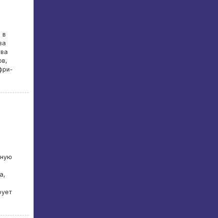
 в
ва
ева
ов,
фри-
чную
а,
рует