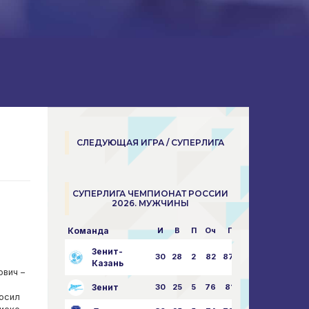
СЛЕДУЮЩАЯ ИГРА / СУПЕРЛИГА
СУПЕРЛИГА ЧЕМПИОНАТ РОССИИ
2026. МУЖЧИНЫ
Команда
И
В
П
Оч
Пар
Зенит-
30
28
2
82
87:24
Казань
ович –
Зенит
30
25
5
76
81:21
косил