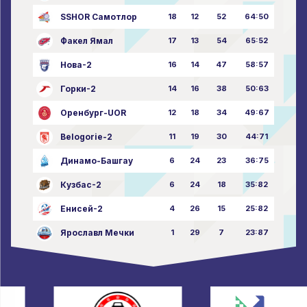
SSHOR Самотлор
18
12
52
64:50
Факел Ямал
17
13
54
65:52
Нова-2
16
14
47
58:57
Горки-2
14
16
38
50:63
Оренбург-UOR
12
18
34
49:67
Belogorie-2
11
19
30
44:71
Динамо-Башгау
6
24
23
36:75
Кузбас-2
6
24
18
35:82
Енисей-2
4
26
15
25:82
Ярославл Мечки
1
29
7
23:87