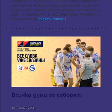
плейофите - и това е най-най-важното. Внимателно
измества от Волга до границата Енисей получена в
мача с АСК Знание, Нашите момчета започнаха да
играе sverhakkuratno и дисциплинирани. Жертвата е
била в рецепция
прочети повече »
Всички думи се говорят
19.02.2020 / 23:02