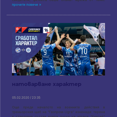
прочети повече »
натоварване характер
05.02.2020 / 23:35
Още преди началото на военните действия в
треньорския щаб на "Газпром-Ugra" изненада: терена
в стартовия състав вчера пусна на играча "Енисей"