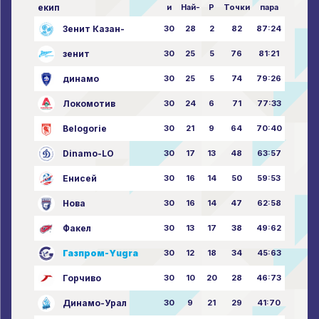
екип
и
Най-
P
Точки
пара
Зенит Казан-
30
28
2
82
87:24
зенит
30
25
5
76
81:21
динамо
30
25
5
74
79:26
Локомотив
30
24
6
71
77:33
Belogorie
30
21
9
64
70:40
Dinamo-LO
30
17
13
48
63:57
Енисей
30
16
14
50
59:53
Нова
30
16
14
47
62:58
Факел
30
13
17
38
49:62
Газпром-Yugra
30
12
18
34
45:63
Горчиво
30
10
20
28
46:73
Динамо-Урал
30
9
21
29
41:70