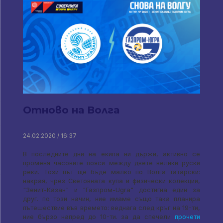
Отново на Волга
24.02.2020 / 16:37
В последните дни на екипа ни държи, активно се
променя часовите пояси между двете велики руски
реки. Този път ще бъде малко по Волга татарски:
накрая, чрез Световната купа и физически колекции,
"Зенит-Казан" и "Газпром-Ugra" достигна един за
друг. по този начин, ние имаме също така планира
пътешествие във времето: веднага след кръг на 19-ти,
ние бързо напред до 10-ти. за да спечели
прочети