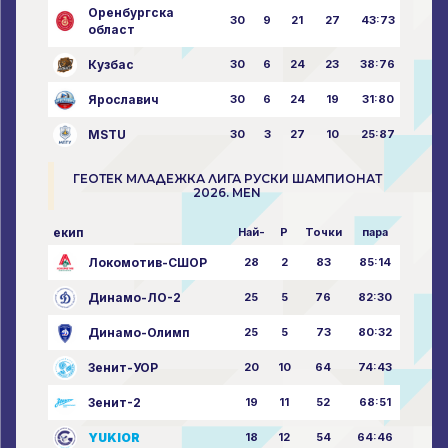
Оренбургска
30
9
21
27
43:73
област
Кузбас
30
6
24
23
38:76
Ярославич
30
6
24
19
31:80
MSTU
30
3
27
10
25:87
ГЕОТЕК МЛАДЕЖКА ЛИГА РУСКИ ШАМПИОНАТ
2026. MEN
екип
Най-
P
Точки
пара
Локомотив-СШОР
28
2
83
85:14
Динамо-ЛО-2
25
5
76
82:30
Динамо-Олимп
25
5
73
80:32
Зенит-УОР
20
10
64
74:43
Зенит-2
19
11
52
68:51
YUKIOR
18
12
54
64:46