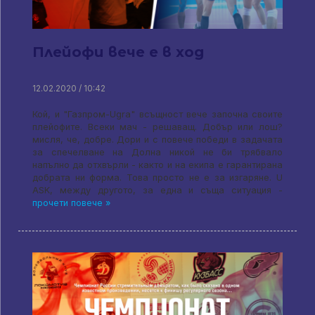
Плейофи вече е в ход
12.02.2020 / 10:42
Кой, и "Газпром-Ugra" всъщност вече започна своите
плейофите. Всеки мач - решаващ. Добър или лош?
мисля, че, добре. Дори и с повече победи в задачата
за спечелване на Долна никой не би трябвало
напълно да отхвърли - както и на екипа е гарантирана
добрата ни форма. Това просто не е за изгаряне. U
ASK, между другото, за една и съща ситуация -
прочети повече »