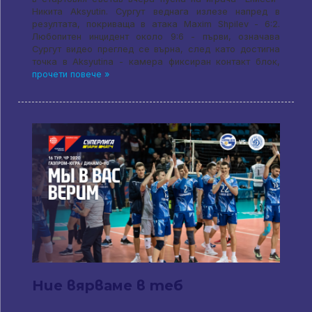
Никита Aksyutin. Сургут веднага излезе напред в
резултата, покриваща в атака Maxim Shpilev - 6:2.
Любопитен инцидент около 9:6 - първи, означава
Сургут видео преглед се върна, след като достигна
точка в Aksyutina - камера фиксиран контакт блок,
прочети повече »
Ние вярваме в теб