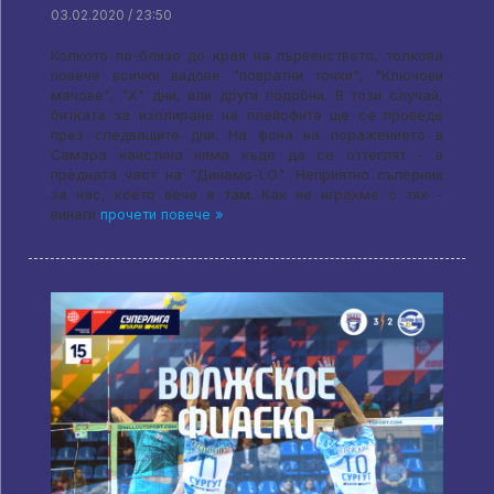
03.02.2020 / 23:50
Колкото по-близо до края на първенството, толкова
повече всички видове "повратни точки", "Ключови
мачове", "X" дни, или други подобни. В този случай,
битката за изолиране на плейофите ще се проведе
през следващите дни. На фона на поражението в
Самара наистина няма къде да се оттеглят - в
предната част на "Динамо-LO". Неприятно съперник
за нас, което вече е там. Как не играхме с тях -
винаги
прочети повече »