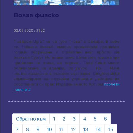
Волга фиаско
02.02.2020 / 21:52
"Газпром-Ugra" не се губи "Нова" в Самара, и себе
си. Нашата беззъб емисия организиран противник
голямо посрещане и страхотен екип просто ще
разкъса Сургут. Но даден шанс Samartsev, грешка при
прилагане на атака, на терена… Това беше много
облекчаване на единица, doigrovok ... Но ... Muse
честно казано не в основно състояние. Doigrovschika
компенсиране на случайни успешните действия на
собствената си брак. Издаден вместо Артьом
прочети
повече »
Обратно към
1
2
3
4
5
6
7
8
9
10
11
12
13
14
15