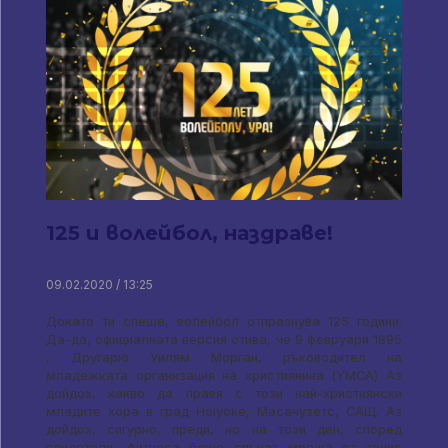
125 и волейбол, наздраве!
09.02.2020 / 13:25
Докато ти спеше, волейбол отпразнува 125 години.
Да-да, официалната версия отива, че 9 февруари 1895
, Другарю Уилям Морган, ръководител на
младежката организация на християнина (YMCA) Аз
дойдох, какво да правя с този най-християнски
младите хора в град Holyoke, Масачузетс, САЩ. Аз
дойдох, сигурно, преди, но на този ден, според
свидетели, фитнеса беше опънат мрежа от тенис