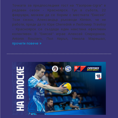
Точката за предпоследния гост на "Газпром-Ugra" в
редовен сезон - Красноярск. Тук в събота, 22
февруари, можем да се борим с местната "Енисей".
Този сезон, Александър ръководи Klimkin, че не
работи, преди да го Юри Cherednik и Любомир Travitsy
- Красноярск се създаде един наистина ефективен
колективен. В "Енисей" играе Алексей Спиридонов,
Antonin Rouziers, Пол Керъл, Никола Марешал,
прочети повече »