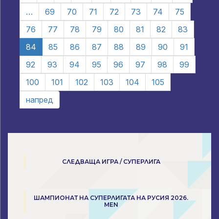
…
69
70
71
72
73
74
75
76
77
78
79
80
81
82
83
84
85
86
87
88
89
90
91
92
93
94
95
96
97
98
99
100
101
102
103
104
105
напред
СЛЕДВАЩА ИГРА / СУПЕРЛИГА
ШАМПИОНАТ НА СУПЕРЛИГАТА НА РУСИЯ 2026.
MEN