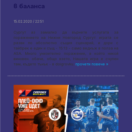
в баланса
15.02.2020 / 22:51
Сургут аз замалко да върнете услугата за
поражението на Нижни Новгород Сургут: играта се
разви по абсолютно същия сценарий, и дори с
тайбрек е един и същ - 15:13 - само веднъж в полза на
ASA. Много унизително поражение, в който никой
виновен. обаче, общо взето, Нашата игра е счупен
там, където тънък - в doigrovku.
прочети повече »