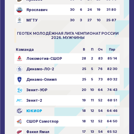
Ярославич
30
6
24
19
31:80
МГТУ
30
3
27
10
25:87
ГЕОТЕК МОЛОДЁЖНАЯ ЛИГА ЧЕМПИОНАТ РОССИИ
2026. МУЖЧИНЫ
Команда
В
П
Оч
Пар
Локомотив-СШОР
28
2
83
85:14
Динамо-ЛО-2
25
5
76
82:30
Динамо-Олимп
25
5
73
80:32
Зенит-УОР
20
10
64
74:43
Зенит-2
19
11
52
68:51
ЮКИОР
18
12
54
64:46
СШОР Самотлор
18
12
52
64:50
Факел Ямал
17
13
54
65:52