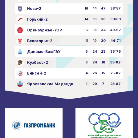
Нова-2
16
14
47
58:57
Горький-2
14
16
38
50:63
Оренбуржье-УОР
12
18
34
49:67
Белогорье-2
11
19
30
44:71
Динамо-БашГАУ
6
24
23
36:75
Кузбасс-2
6
24
18
35:82
Енисей-2
4
26
15
25:82
Ярославские Медведи
1
29
7
23:87