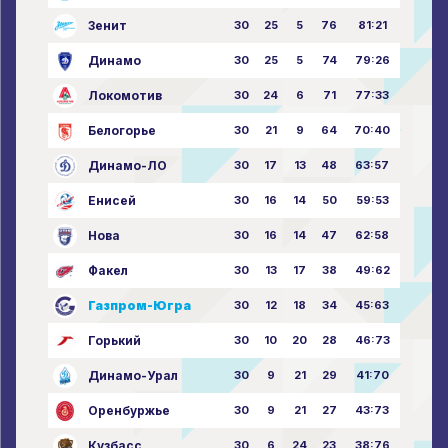
Зенит
30
25
5
76
81:21
Динамо
30
25
5
74
79:26
Локомотив
30
24
6
71
77:33
Белогорье
30
21
9
64
70:40
Динамо-ЛО
30
17
13
48
63:57
Енисей
30
16
14
50
59:53
Нова
30
16
14
47
62:58
Факел
30
13
17
38
49:62
Газпром-Югра
30
12
18
34
45:63
Горький
30
10
20
28
46:73
Динамо-Урал
30
9
21
29
41:70
Оренбуржье
30
9
21
27
43:73
Кузбасс
30
6
24
23
38:76