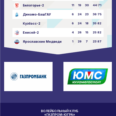
Белогорье-2
11
19
30
44:71
Динамо-БашГАУ
6
24
23
36:75
Кузбасс-2
6
24
18
35:82
Енисей-2
4
26
15
25:82
Ярославские Медведи
1
29
7
23:87
ВОЛЕЙБОЛЬНЫЙ КЛУБ
«ГАЗПРОМ-ЮГРА»