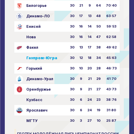
Белогорье
30
21
9
64
70:40
Динамо-ЛО
30
17
13
48
63:57
Енисей
30
16
14
50
59:53
Нова
30
16
14
47
62:58
Факел
30
13
17
38
49:62
Газпром-Югра
30
12
18
34
45:63
Горький
30
10
20
28
46:73
Динамо-Урал
30
9
21
29
41:70
Оренбуржье
30
9
21
27
43:73
Кузбасс
30
6
24
23
38:76
Ярославич
30
6
24
19
31:80
МГТУ
30
3
27
10
25:87
ГЕОТЕК МОЛОДЁЖНАЯ ЛИГА ЧЕМПИОНАТ РОССИИ