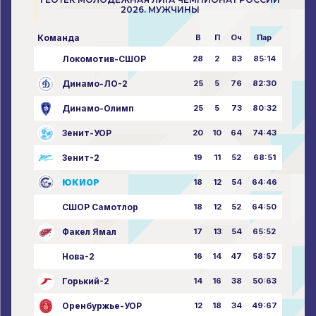
2026. МУЖЧИНЫ
Команда
В
П
Оч
Пар
Локомотив-СШОР
28
2
83
85:14
Динамо-ЛО-2
25
5
76
82:30
Динамо-Олимп
25
5
73
80:32
Зенит-УОР
20
10
64
74:43
Зенит-2
19
11
52
68:51
ЮКИОР
18
12
54
64:46
СШОР Самотлор
18
12
52
64:50
Факел Ямал
17
13
54
65:52
Нова-2
16
14
47
58:57
Горький-2
14
16
38
50:63
Оренбуржье-УОР
12
18
34
49:67