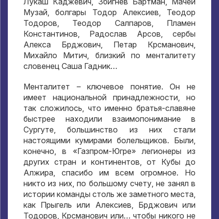
Лукаш Каджевич, Збигнев Бартман, Мачей
Музай, болгары Тодор Алексиев, Теодор
Тодоров, Теодор Салпаров, Пламен
Константинов, Радослав Арсов, сербы
Алекса Брджович, Петар Крсманович,
Михайло Митич, близкий по менталитету
словенец Саша Гадник…
Менталитет – ключевое понятие. Он не
имеет национальной принадлежности, но
так сложилось, что именно братья-славяне
быстрее находили взаимопонимание в
Сургуте, большинство из них стали
настоящими кумирами болельщиков. Были,
конечно, в «Газпром-Югре» легионеры из
других стран и континентов, от Кубы до
Алжира, спасибо им всем огромное. Но
никто из них, по большому счету, не занял в
истории команды столь же заметного места,
как Прыгель или Алексиев, Брджович или
Тодоров, Крсманович или… чтобы никого не